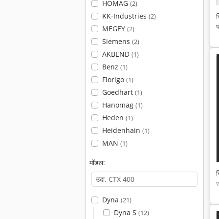
HOMAG
(2)
KK-Industries
स
(2)
प
MEGEY
(2)
Siemens
(2)
AKBEND
(1)
Benz
(1)
Florigo
(1)
Goedhart
(1)
Hanomag
(1)
Heden
(1)
Heidenhain
(1)
MAN
(1)
मॉडल:
स
स
Dyna
(21)
Dyna S
(12)