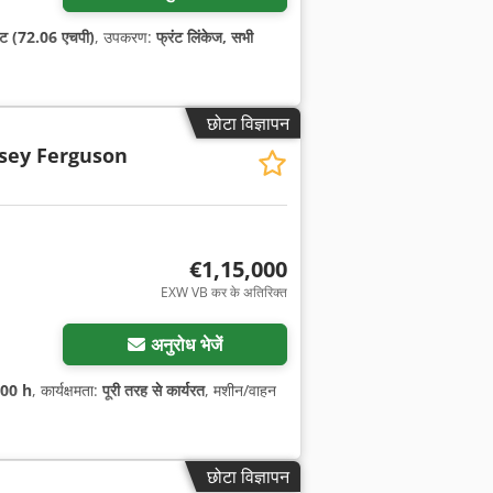
ट (72.06 एचपी)
, उपकरण:
फ्रंट लिंकेज, सभी
छोटा विज्ञापन
sey Ferguson
€1,15,000
EXW VB कर के अतिरिक्त
अनुरोध भेजें
200 h
, कार्यक्षमता:
पूरी तरह से कार्यरत
, मशीन/वाहन
छोटा विज्ञापन