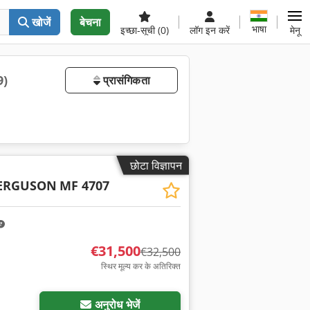
खोजें
बेचना
भाषा
इच्छा-सूची
(0)
लॉग इन करें
मेनू
9)
प्रासंगिकता
छोटा विज्ञापन
FERGUSON
MF 4707
€31,500
€32,500
स्थिर मूल्य कर के अतिरिक्त
अनुरोध भेजें