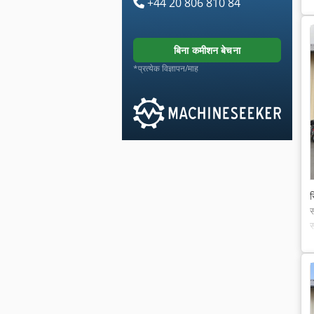
+44 20 806 810 84
बिना कमीशन बेचना
*प्रत्येक विज्ञापन/माह
स
स
स