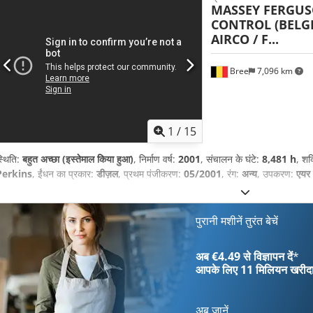
MASSEY FERGU
CONTROL (BELG
AIRCO / F...
Bree
7,096 km
1
/
15
्थिति:
बहुत अच्छा (इस्तेमाल किया हुआ)
, निर्माण वर्ष:
2001
, संचालन के घंटे:
8,481 h
, शक
Perkins
, ईंधन का प्रकार:
डीज़ल
, प्रथम पंजीकरण:
05/2001
, रंग:
अन्य
, उपकरण:
एयर 
पुरानी मशीनें तुरंत बेचें
अब €4.49 से विज्ञापन दें
*
आपके लिए
11 मिलियन खरीद
अब जानें