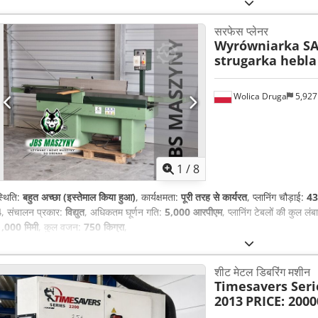
सरफेस प्लेनर
Wyrówniarka SAC
strugarka hebla
Wolica Druga
5,92
1
/
8
्थिति:
बहुत अच्छा (इस्तेमाल किया हुआ)
, कार्यक्षमता:
पूरी तरह से कार्यरत
, प्लानिंग चौड़ाई:
43
4
, संचालन प्रकार:
विद्युत
, अधिकतम घूर्णन गति:
5,000 आरपीएम
, प्लानिंग टेबलों की कुल लं
,000 मिमी
, कुल वजन:
750 किग्रा
,
शीट मेटल डिबरिंग मशीन
Timesavers Seri
2013
PRICE: 2000