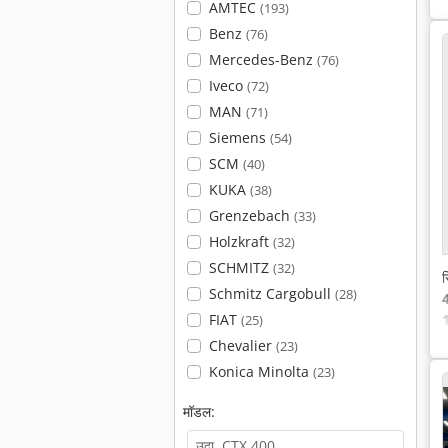
AMTEC
(193)
Benz
(76)
Mercedes-Benz
(76)
Iveco
(72)
MAN
(71)
Siemens
(54)
SCM
(40)
KUKA
(38)
Grenzebach
(33)
Holzkraft
(32)
SCHMITZ
(32)
स
Schmitz Cargobull
(28)
FIAT
1
(25)
Chevalier
(23)
Konica Minolta
(23)
मॉडल: