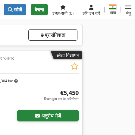
खोजें
बेचना
भाषा
इच्छा-सूची
(0)
लॉग इन करें
मेनू
प्रासंगिकता
छोटा विज्ञापन
र प्लानर
,304 km
€5,450
स्थिर मूल्य कर के अतिरिक्त
अनुरोध भेजें