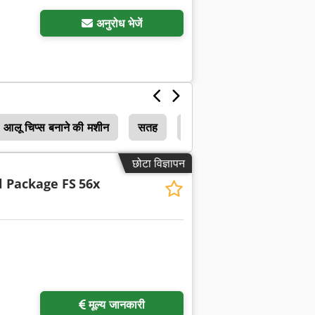
अनुरोध भेजें
आलू चिप्स बनाने की मशीन
सतह
प्लास्टिक की सतह
क्षैत
छोटा विज्ञापन
l Package FS
56x
मूल्य जानकारी