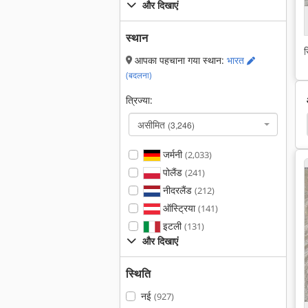
और दिखाएं
स्थान
स
आपका पहचाना गया स्थान:
भारत
(बदलना)
त्रिज्या:
सतह
प्लास्टिक की सतह
एज चक्की
चक्की एयर
असीमित
(3,246)
जर्मनी
(2,033)
पोलैंड
(241)
नीदरलैंड
(212)
ऑस्ट्रिया
(141)
इटली
(131)
और दिखाएं
स्थिति
नई
(927)