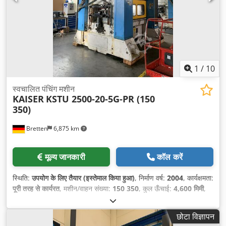
1
/
10
स्वचालित पंचिंग मशीन
KAISER
KSTU 2500-20-5G-PR (150
350)
Bretten
6,875 km
मूल्य जानकारी
कॉल करें
स्थिति:
उपयोग के लिए तैयार (इस्तेमाल किया हुआ)
, निर्माण वर्ष:
2004
, कार्यक्षमता:
पूरी तरह से कार्यरत
, मशीन/वाहन संख्या:
150 350
, कुल ऊँचाई:
4,600 मिमी
,
राम समायोजन:
150 मिमी
, स्थापना ऊँचाई:
550 मिमी
, मेज़ की ऊँचाई:
1,000
मिमी
, कुल चौड़ाई:
3,000 मिमी
, कुल लंबाई:
4,200 मिमी
, टेबल में ड्रॉप-थ्रू छेद:
छोटा विज्ञापन
1,400 मिमी
, मेज़ की लंबाई:
3,000 मिमी
, टेबल चौड़ाई:
1,250 मिमी
, दबाव