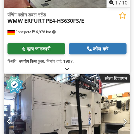
1
/
10
पंचिंग मशीन डबल स्टैंड
WMW ERFURT
PE4-HS630FS/E
Ennepetal
6,978 km
मूल्य जानकारी
कॉल करें
स्थिति:
उपयोग किया हुआ
, निर्माण वर्ष:
1997
,
छोटा विज्ञापन