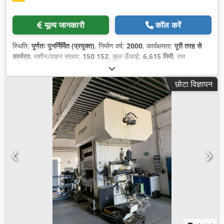
मूल्य जानकारी
कॉल करें
स्थिति:
पूर्णतः पुनर्निर्मित (प्रयुक्त)
, निर्माण वर्ष:
2000
, कार्यक्षमता:
पूरी तरह से
कार्यरत
, मशीन/वाहन संख्या:
150 152
, कुल ऊँचाई:
6,615 मिमी
, राम
समायोजन:
200 मिमी
, स्थापना ऊँचाई:
800 मिमी
, मेज़ की ऊँचाई:
1,000 मिमी
,
कुल चौड़ाई:
3,210 मिमी
, कुल लंबाई:
5,140 मिमी
, मेज़ की लंबाई:
3,000 मिमी
,
छोटा विज्ञापन
टेबल चौड़ाई:
1,400 मिमी
, दबाव शक्ति:
400 t
, नियंत्रण कैबिनेट की ऊँचाई:
2,200 मिमी
, नियंत्रण कैबिनेट की लंबाई:
3,600 मिमी
, कंट्रोल कैबिनेट की
चौड़ाई:
600 मिमी
, इनपुट करेंट का प्रकार:
तीन-चरणीय
, स्तंभों के बीच की दूरी:
1,100 मिमी
, साइड स्टैंड के बीच की दूरी:
1,100 मिमी
, स्टैंड के बीच की दूरी:
3,020 मिमी
, कुल वजन:
1,00,000 किग्रा
, अंतिम ओवरहाल का वर्ष:
2025
,