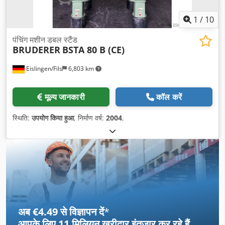
1
/
10
पंचिंग मशीन डबल स्टैंड
BRUDERER
BSTA 80 B (CE)
Eislingen/Fils
6,803 km
मूल्य जानकारी
कॉल करें
स्थिति:
उपयोग किया हुआ
, निर्माण वर्ष:
2004
,
अब €4.49 से विज्ञापन दें
*
आपके लिए
11 मिलियन खरीदार
इंतजार कर रहे हैं