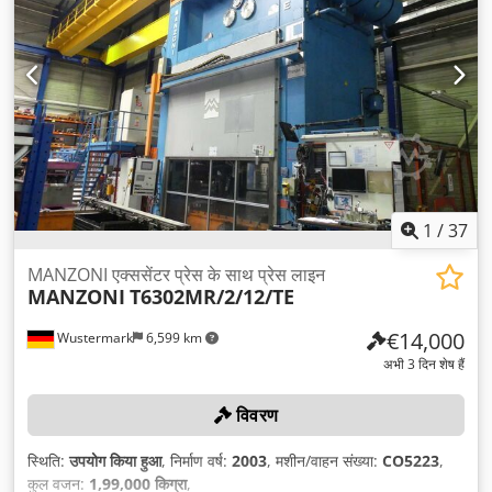
कुल वजन:
3,700 किग्रा
, अंतिम ओवरहाल का वर्ष:
2025
,
1
/
37
MANZONI एक्ससेंटर प्रेस के साथ प्रेस लाइन
MANZONI
T6302MR/2/12/TE
€14,000
Wustermark
6,599 km
अभी 3 दिन शेष हैं
विवरण
स्थिति:
उपयोग किया हुआ
, निर्माण वर्ष:
2003
, मशीन/वाहन संख्या:
CO5223
,
कुल वजन:
1,99,000 किग्रा
,