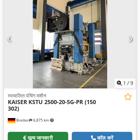
शक्ति:
250 t
, नियंत्रण कैबिनेट की ऊँचाई:
2,000 मिमी
, नियंत्रण कैबिनेट की
लंबाई:
6,800 मिमी
, कंट्रोल कैबिनेट की चौड़ाई:
600 मिमी
, इनपुट करेंट का
प्रकार:
तीन-चरणीय
, स्ट्रोक लंबाई:
180 मिमी
, स्ट्रोक समायोजन:
20 मिमी
,
इनपुट वोल्टेज:
400 V
, साइड स्टैंड के बीच की दूरी:
810 मिमी
, स्टैंड के बीच की
दूरी:
2,020 मिमी
, कुल वजन:
45,000 किग्रा
, नियंत्रण वोल्टेज:
24 V
, अंतिम
ओवरहाल का वर्ष:
2026
, इनपुट आवृत्ति:
50 Hz
,
1
/
9
स्वचालित पंचिंग मशीन
KAISER
KSTU 2500-20-5G-PR (150
302)
Bretten
6,875 km
मूल्य जानकारी
कॉल करें