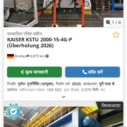
1
/
4
स्वचालित पंचिंग मशीन
KAISER
KSTU 2000-15-4G-P
(Überholung 2026)
Bretten
6,875 km
मूल्य जानकारी
कॉल करें
स्थिति:
पूर्णतः पुनर्निर्मित (प्रयुक्त)
, निर्माण वर्ष:
2020
, कार्यक्षमता:
पूरी तरह से
कार्यरत
, मशीन/वाहन संख्या:
150 583
, कुल ऊँचाई:
3,975 मिमी
, राम
समायोजन:
125 मिमी
, स्थापना ऊँचाई:
410 मिमी
, मेज़ की ऊँचाई:
1,220 मिमी
,
कुल चौड़ाई:
2,725 मिमी
, कुल लंबाई:
3,510 मिमी
, मेज़ की लंबाई:
1,500 मिमी
,
क्लिकआउट
टेबल चौड़ाई:
1,200 मिमी
, दबाव शक्ति:
200 t
, नियंत्रण कैबिनेट की ऊँचाई:
2,200 मिमी
, नियंत्रण कैबिनेट की लंबाई:
340 मिमी
, कंट्रोल कैबिनेट की चौड़ाई:
600 मिमी
, इनपुट करेंट का प्रकार:
तीन-चरणीय
, स्तंभों के बीच की दूरी:
900
मिमी
, साइड स्टैंड के बीच की दूरी:
900 मिमी
, स्टैंड के बीच की दूरी:
1,520 मिमी
,