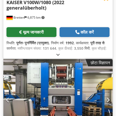
KAISER
V100W/1080 (2022
generalüberholt)
Bretten
6,875 km
मूल्य जानकारी
कॉल करें
स्थिति:
पूर्णतः पुनर्निर्मित (प्रयुक्त)
, निर्माण वर्ष:
1992
, कार्यक्षमता:
पूरी तरह से
कार्यरत
, मशीन/वाहन संख्या:
131 644
, कुल ऊँचाई:
3,550 मिमी
, कुल चौड़ाई:
2,000 मिमी
, कुल लंबाई:
3,400 मिमी
, इनपुट करेंट का प्रकार:
तीन-चरणीय
,
इनपुट वोल्टेज:
400 V
, साइड स्टैंड के बीच की दूरी:
400 मिमी
, स्टैंड के बीच की
छोटा विज्ञापन
दूरी:
1,080 मिमी
, कुल वजन:
14,000 किग्रा
, नियंत्रण वोल्टेज:
24 V
, अंतिम
ओवरहाल का वर्ष:
2026
,