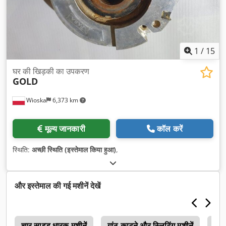
1
/
15
घर की खिड़की का उपकरण
GOLD
Wioska
6,373 km
मूल्य जानकारी
कॉल करें
स्थिति:
अच्छी स्थिति (इस्तेमाल किया हुआ)
,
और इस्तेमाल की गई मशीनें देखें
ण
चार साइड धारक मशीनें
गांठ काटने और स्लिटिंग मशीनें
सफ