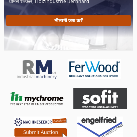
थॉमस शेल्कले, Holzindustrie Bernhard
खिड़की कटर
गाइड और 500 मिमी धुरी खराद करने के लिए युक्तियाँ
नीलामी जमा करें
चिप्स कटर
डबल कीड़ा
डाइविंग उपकरण
दुकान उपकरण
देखा शाफ्ट व्यास 30 मिमी
परिवहन पर विचार
पूरी तरह से स्वचालित
पूरी तरह से स्वचालित रूप से देखा
मिलिंग कटर