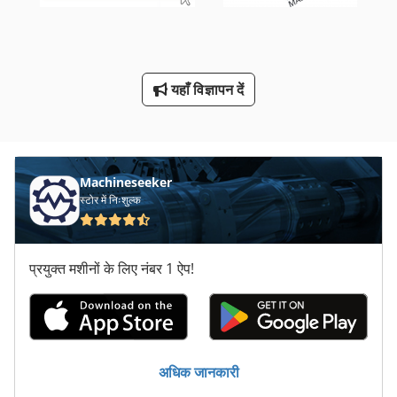
विंडो उपकरण
संयुक्त कटर
यहाँ विज्ञापन दें
स् पेक् टर तकनीक
Machineseeker
स्टोर में निःशुल्क
प्रयुक्त मशीनों के लिए नंबर 1 ऐप!
अधिक जानकारी