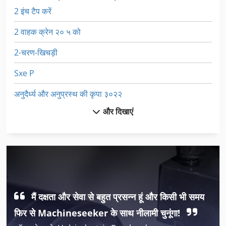
2 इंच टैप करें
2 वाहक क्रेन २० ५ को
2-चरण-खिचड़ी
Sxe P
अनुदैर्ध्य और अनुप्रस्थ की कृपा ३०२२
और दिखाएं
उपकरण और कटर चक्की
उपकरण और सहायक उपकरण के साथ लकड़ी खराद
उपकरण धारकों
कट
मैं दक्षता और सेवा से बहुत प्रसन्न हूं और किसी भी समय
कटर मिक्सर
फिर से Machineseeker के साथ नीलामी चुनूंगा!
कपड़ा कटर