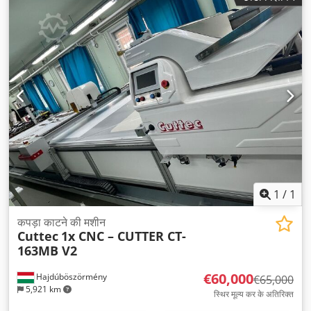
1
/
1
कपड़ा काटने की मशीन
Cuttec
1x CNC – CUTTER CT-
163MB V2
€60,000
Hajdúböszörmény
€65,000
5,921 km
स्थिर मूल्य कर के अतिरिक्त