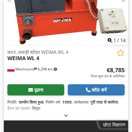
1
/
14
कटर, लकड़ी श्रेडर WEIMA WL 4
WEIMA
WL 4
€8,785
Miechucino
6,298 km
स्थिर मूल्य कर के अतिरिक्त
पूछना
कॉल करें
स्थिति:
उपयोग किया हुआ
, निर्माण वर्ष:
1999
, कार्यक्षमता:
पूरी तरह से कार्यरत
,
ईंधन का प्रकार:
विद्युत
,
छोटा विज्ञापन