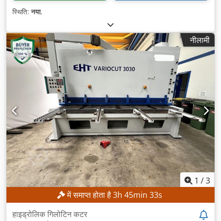
स्थिति:
नया
,
नीलामी
1
/
3
में समाप्त होता है
3
h
45
min
30
s
हाइड्रोलिक गिलोटिन कटर