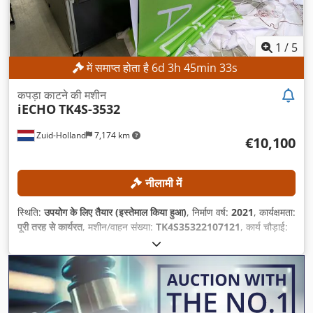
1
/
5
में समाप्त होता है
6
d
3
h
45
min
30
s
कपड़ा काटने की मशीन
iECHO
TK4S-3532
Zuid-Holland
7,174 km
€10,100
नीलामी में
स्थिति:
उपयोग के लिए तैयार (इस्तेमाल किया हुआ)
, निर्माण वर्ष:
2021
, कार्यक्षमता:
पूरी तरह से कार्यरत
, मशीन/वाहन संख्या:
TK4S35322107121
, कार्य चौड़ाई:
3,200 मिमी
, काटने की गति:
90,000 मिमी/मिनट
, शीट की अधिकतम मोटाई:
50
मिमी
, कार्य लंबाई:
3,500 मिमी
,