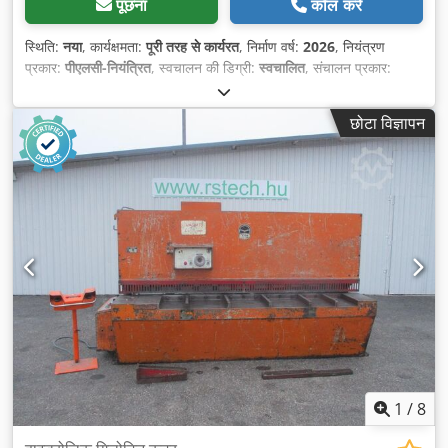
पूछना
कॉल करें
स्थिति:
नया
, कार्यक्षमता:
पूरी तरह से कार्यरत
, निर्माण वर्ष:
2026
, नियंत्रण
प्रकार:
पीएलसी-नियंत्रित
, स्वचालन की डिग्री:
स्वचालित
, संचालन प्रकार:
हाइड्रॉलिक
, नियंत्रक निर्माता:
ESTUN Automation
, कंट्रोलर मॉडल:
E21S
, कार्य चौड़ाई:
3,200 मिमी
, कटाई कोण (न्यूनतम):
1.5 °
, कटाई कोण
छोटा विज्ञापन
(अधिकतम):
1.5 °
, स्ट्रोक दर (मिनट):
12 आर/मिनट
, स्ट्रोक दर (अधिकतम):
12 आर/मिनट
, शीट की अधिकतम मोटाई:
8 मिमी
, एल्यूमिनियम शीट की अधिकतम
मोटाई:
8 मिमी
, पीतल शीट की अधिकतम मोटाई:
8 मिमी
, तांबे की चादर की
अधिकतम मोटाई:
8 मिमी
, अधिकतम इस्पात शीट मोटाई:
8 मिमी
, स्टेनलेस स्टील
शीट की अधिकतम मोटाई:
5 मिमी
, मेज़ की ऊँचाई:
800 मिमी
, पीछे गेज समायोजन:
मोटर चालित
, बैक गेज:
600 मिमी
, बैक गेज ट्रैवल डिस्टेंस, आर-अक्ष:
600 मिमी
,
इनपुट वोल्टेज:
400 V
, इनपुट करेंट का प्रकार:
तीन-चरणीय
, तेल टैंक क्षमता:
200 l
, कुल वजन:
7,300 किग्रा
, कुल लंबाई:
3,850 मिमी
, कुल चौड़ाई:
2,345
मिमी
, कुल ऊँचाई:
1,620 मिमी
, वारंटी अवधि:
12 महीने
, उपकरण:
आपातकालीन
रोक, उंगली सुरक्षा, केंद्रीकृत ग्रिसिंग सिस्टम, कोणीय स्टॉप वाल्व, पैडलकंट्रोल
रिमोट, प्रकार प्लेट उपलब्ध है, प्रलेखन / मैन्युअल, सीई चिह्नांकन, सुरक्षा प्रकाश
अवरोध
,
1
/
8