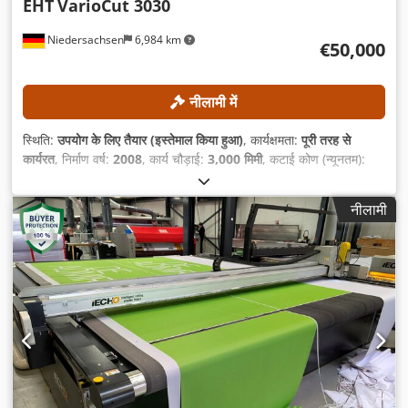
EHT
VarioCut 3030
Niedersachsen
6,984 km
€50,000
नीलामी में
स्थिति:
उपयोग के लिए तैयार (इस्तेमाल किया हुआ)
, कार्यक्षमता:
पूरी तरह से
कार्यरत
, निर्माण वर्ष:
2008
, कार्य चौड़ाई:
3,000 मिमी
, कटाई कोण (न्यूनतम):
1.5 °
, शीट की अधिकतम मोटाई:
30 मिमी
, गर्भ गहराई:
100 मिमी
,
नीलामी