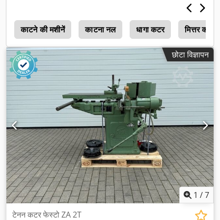
र
काटने की मशीनें
काटना नल
धागा कटर
मित्तर कटर
छोटा विज्ञापन
1
/
7
टेनन कटर फेस्टो ZA 2T