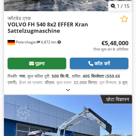
1
/
15
फ्लैटबेड ट्रक
VOLVO
FH 540 8x2 EFFER Kran
Sattelzugmaschine
€5,48,000
Petershagen
6,872 km
स्थिर मूल्य कर के अतिरिक्त
पूछना
कॉल करें
स्थिति:
नया
, कुल चलित दूरी:
500 कि.मी.
, शक्ति:
405 किलोवाट (550.65
एचपी)
, ईंधन का प्रकार:
डीज़ल
, कुल वजन:
32,000 किग्रा
, धुरा विन्यास:
3 धुरा
,
रंग:
सफ़ेद
, गियरिंग प्रकार:
स्वचालित
, उपकरण:
इलेक्ट्रॉनिक स्टेबिलिटी प्रोग्राम
(ESP), एबीएस, एयर कंडीशनिंग, कालिख फिल्टर, क्रेन, नेविगेशन प्रणाली, पार्किंग
छोटा विज्ञापन
हीटर
,