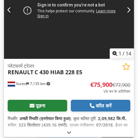
1
/
14
प्लेटफार्म ट्रेलर
RENAULT
C 430 HIAB 228 E5
€75,900
Vuren
7,135 km
€77,900
VB कर के अतिरिक्त
पूछना
कॉल करें
स्थिति:
अच्छी स्थिति (इस्तेमाल किया हुआ)
, कुल चलित दूरी:
2,09,982 कि.मी.
,
शक्ति:
323 किलोवाट (439.16 एचपी)
, प्रथम पंजीकरण:
07/2018
, ईंधन का
प्रकार:
डीज़ल
, टायर का आकार:
385/65R22,5
, धुरा विन्यास:
8x4
, व्हीलबेस:
4,600 मिमी
, ईंधन:
डीज़ल
, रंग:
संतरा
, चालक केबिन:
डे कैब
, गियरिंग प्रकार: