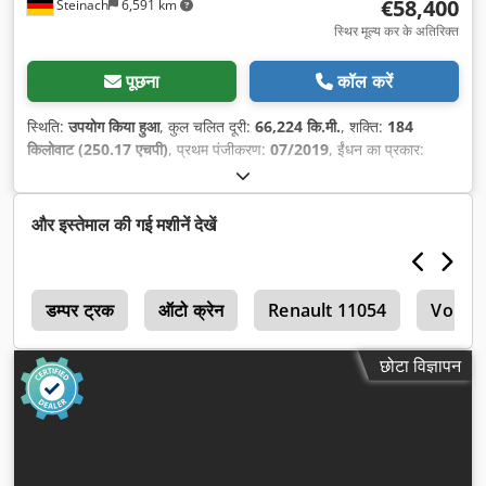
€58,400
Steinach
6,591 km
स्थिर मूल्य कर के अतिरिक्त
पूछना
कॉल करें
स्थिति:
उपयोग किया हुआ
, कुल चलित दूरी:
66,224 कि.मी.
, शक्ति:
184
किलोवाट (250.17 एचपी)
, प्रथम पंजीकरण:
07/2019
, ईंधन का प्रकार:
डीज़ल
, कुल वजन:
15,000 किग्रा
, धुरा विन्यास:
2 धुरे
, रंग:
सफ़ेद
, गियरिंग
प्रकार:
यांत्रिक
, उत्सर्जन श्रेणी:
यूरो 6
, लोडिंग स्पेस की लंबाई:
6,110 मिमी
,
लोडिंग स्पेस की चौड़ाई:
2,460 मिमी
, लोडिंग स्पेस की ऊँचाई:
500 मिमी
,
और इस्तेमाल की गई मशीनें देखें
उपकरण:
इलेक्ट्रॉनिक स्टेबिलिटी प्रोग्राम (ESP), एबीएस, एयर कंडीशनिंग
,
0
डम्पर ट्रक
ऑटो क्रेन
Renault 11054
Volvo 
छोटा विज्ञापन