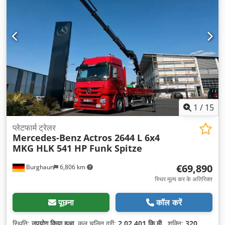
1
/
15
प्लेटफार्म ट्रेलर
Mercedes-Benz
Actros 2644 L 6x4
MKG HLK 541 HP Funk Spitze
€69,890
Burghaun
6,806 km
स्थिर मूल्य कर के अतिरिक्त
पूछना
कॉल करें
स्थिति:
उपयोग किया हुआ
, कुल चलित दूरी:
2,02,401 कि.मी.
, शक्ति:
320