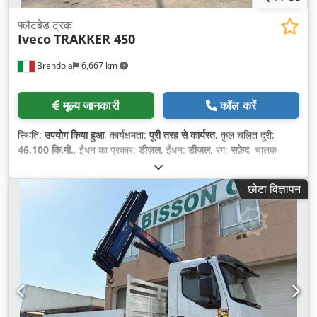
फ्लैटबेड ट्रक
Iveco
TRAKKER 450
Brendola
6,667 km
मूल्य जानकारी
कॉल करें
स्थिति:
उपयोग किया हुआ
, कार्यक्षमता:
पूरी तरह से कार्यरत
, कुल चलित दूरी:
46,100 कि.मी.
, ईंधन का प्रकार:
डीज़ल
, ईंधन:
डीज़ल
, रंग:
सफ़ेद
, चालक
केबिन:
डे कैब
, उत्सर्जन श्रेणी:
यूरो 4
, निर्माण वर्ष:
2006
, उपकरण:
एयर
कंडीशनिंग, क्रेन
,
छोटा विज्ञापन