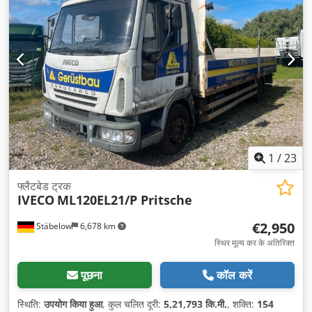
1
/
23
फ्लैटबेड ट्रक
IVECO
ML120EL21/P Pritsche
€2,950
Stäbelow
6,678 km
स्थिर मूल्य कर के अतिरिक्त
पूछना
कॉल करें
स्थिति:
उपयोग किया हुआ
, कुल चलित दूरी:
5,21,793 कि.मी.
, शक्ति:
154