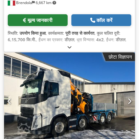
Brendola
6,667 km
मूल्य जानकारी
कॉल करें
स्थिति:
उपयोग किया हुआ
, कार्यक्षमता:
पूरी तरह से कार्यरत
, कुल चलित दूरी:
6,15,700 कि.मी.
, ईंधन का प्रकार:
डीज़ल
, धुरा विन्यास:
4x2
, ईंधन:
डीज़ल
,
रंग:
पीला
, चालक केबिन:
डे कैब
, सीटों की संख्या:
3
, निर्माण वर्ष:
2006
, उपकरण:
क्रेन
,
छोटा विज्ञापन