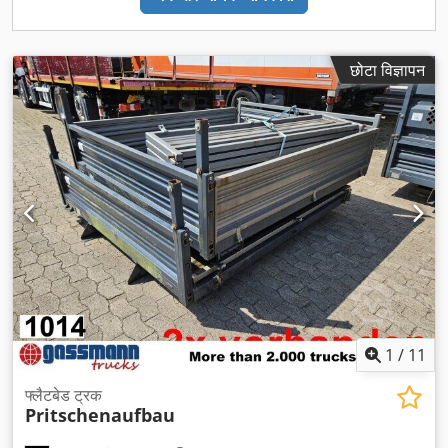
छोटा विज्ञापन
1
/
11
फ्लैटबेड ट्रक
Pritschenaufbau