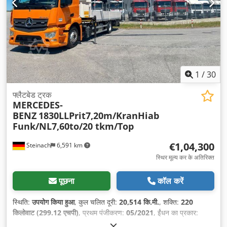
1
/
30
फ्लैटबेड ट्रक
MERCEDES-
BENZ
1830LLPrit7,20m/KranHiab
Funk/NL7,60to/20 tkm/Top
€1,04,300
Steinach
6,591 km
स्थिर मूल्य कर के अतिरिक्त
पूछना
कॉल करें
स्थिति:
उपयोग किया हुआ
, कुल चलित दूरी:
20,514 कि.मी.
, शक्ति:
220
किलोवाट (299.12 एचपी)
, प्रथम पंजीकरण:
05/2021
, ईंधन का प्रकार:
डीज़ल
, कुल वजन:
18,000 किग्रा
, धुरा विन्यास:
2 धुरे
, रंग:
संतरा
, गियरिंग