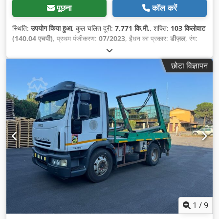
पूछना
कॉल करें
स्थिति:
उपयोग किया हुआ
, कुल चलित दूरी:
7,771 कि.मी.
, शक्ति:
103 किलोवाट
(140.04 एचपी)
, प्रथम पंजीकरण:
07/2023
, ईंधन का प्रकार:
डीज़ल
, रंग:
सफ़ेद
, गियरिंग प्रकार:
यांत्रिक
,
छोटा विज्ञापन
1
/
9