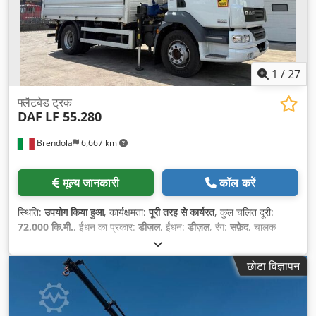
1
/
27
फ्लैटबेड ट्रक
DAF
LF 55.280
Brendola
6,667 km
मूल्य जानकारी
कॉल करें
स्थिति:
उपयोग किया हुआ
, कार्यक्षमता:
पूरी तरह से कार्यरत
, कुल चलित दूरी:
72,000 कि.मी.
, ईंधन का प्रकार:
डीज़ल
, ईंधन:
डीज़ल
, रंग:
सफ़ेद
, चालक
केबिन:
डे कैब
, निर्माण वर्ष:
2012
, उपकरण:
एयर कंडीशनिंग, क्रेन
,
छोटा विज्ञापन