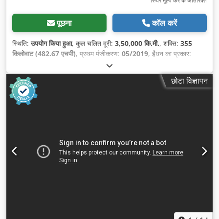
स्थिर मूल्य कर के अतिरिक्त
पूछना
कॉल करें
स्थिति:
उपयोग किया हुआ
, कुल चलित दूरी:
3,50,000 कि.मी.
, शक्ति:
355
किलोवाट (482.67 एचपी)
, प्रथम पंजीकरण:
05/2019
, ईंधन का प्रकार:
डीज़ल
, कुल वजन:
26,000 किग्रा
, धुरा विन्यास:
3 धुरे
, ब्रेक:
रिटारडर
, रंग:
सफ़ेद
, गियरिंग प्रकार:
स्वचालित
, उत्सर्जन श्रेणी:
यूरो 6
, कुल लंबाई:
10,920
छोटा विज्ञापन
मिमी
, कुल चौड़ाई:
2,550 मिमी
, कुल ऊँचाई:
3,700 मिमी
, लोडिंग स्पेस की लंबाई:
7,000 मिमी
, लोडिंग स्पेस की चौड़ाई:
2,480 मिमी
, लोडिंग स्पेस की ऊँचाई:
1,000 मिमी
, निर्माण वर्ष:
2019
, उपकरण:
इलेक्ट्रॉनिक स्टेबिलिटी प्रोग्राम
(ESP), एबीएस, एयर कंडीशनिंग, कंप्रेसर, कालिख फिल्टर, क्रेन, नेविगेशन
प्रणाली, पार्किंग हीटर
,