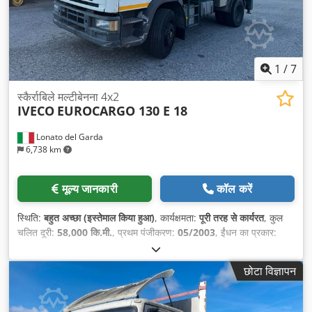
1
/
7
स्कैर्राबिले मल्टीबेनना 4x2
IVECO
EUROCARGO 130 E 18
Lonato del Garda
6,738 km
मूल्य जानकारी
कॉल करें
स्थिति:
बहुत अच्छा (इस्तेमाल किया हुआ)
, कार्यक्षमता:
पूरी तरह से कार्यरत
, कुल
चलित दूरी:
58,000 कि.मी.
, प्रथम पंजीकरण:
05/2003
, ईंधन का प्रकार:
डीज़ल
, कुल वजन:
11,500 किग्रा
, धुरा विन्यास:
4x2
, व्हीलबेस:
3,105 मिमी
,
ईंधन:
डीज़ल
, ब्रेक:
इंजन ब्रेकिंग
, उत्सर्जन श्रेणी:
यूरो 3
, कुल लंबाई:
6,220
छोटा विज्ञापन
मिमी
, निर्माण वर्ष:
2003
, उपकरण:
एयर कंडीशनिंग, पूर्ण सेवा इतिहास
,