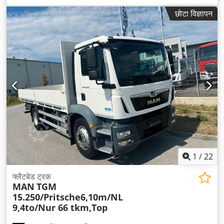
प्रकार:
स्वचालित
, उत्सर्जन श्रेणी:
यूरो 6
, उपकरण:
इलेक्ट्रॉनिक स्टेबिलिटी
छोटा विज्ञापन
प्रोग्राम (ESP), एबीएस, एयर कंडीशनिंग, क्रेन, नेविगेशन प्रणाली
,
1
/
22
फ्लैटबेड ट्रक
MAN
TGM
15.250/Pritsche6,10m/NL
9,4to/Nur 66 tkm,Top