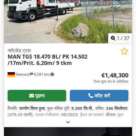
1
/
37
फ्लैटबेड ट्रक
MAN
TGS 18.470 BL/ PK 14.502
/17m/Prit. 6,20m/ 9 tkm
€1,48,300
Steinach
6,591 km
स्थिर मूल्य कर के अतिरिक्त
पूछना
कॉल करें
स्थिति:
उपयोग किया हुआ
, कुल चलित दूरी:
9,300 कि.मी.
, शक्ति:
346 किलोवाट
(470.43 एचपी)
, प्रथम पंजीकरण:
08/2023
, ईंधन का प्रकार:
डीज़ल
, कुल
वजन:
18,000 किग्रा
, धुरा विन्यास:
2 धुरे
, अगला निरीक्षण (TÜV):
11/2026
,
ब्रेक:
रिटारडर
, रंग:
सफ़ेद
, गियरिंग प्रकार:
स्वचालित
, उत्सर्जन श्रेणी:
यूरो 6
,
लोडिंग स्पेस की लंबाई:
6,200 मिमी
, लोडिंग स्पेस की चौड़ाई:
2,480 मिमी
, लोडिंग