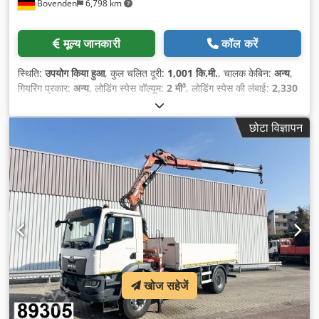
Bovenden
6,798 km
मूल्य जानकारी
कॉल करें
स्थिति:
उपयोग किया हुआ
, कुल चलित दूरी:
1,001 कि.मी.
, चालक केबिन:
अन्य
,
गियरिंग प्रकार:
अन्य
, लोडिंग स्पेस वॉल्यूम:
2 मी³
, लोडिंग स्पेस की लंबाई:
2,330
मिमी
, लोडिंग स्पेस की चौड़ाई:
1,980 मिमी
, लोडिंग स्पेस की ऊँचाई:
400 मिमी
,
छोटा विज्ञापन
खोज सहेजें