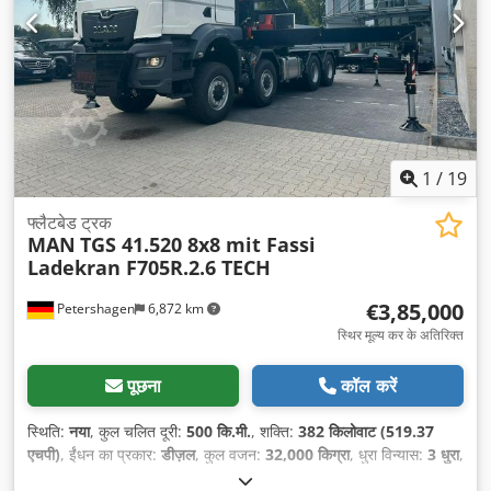
1
/
19
फ्लैटबेड ट्रक
MAN
TGS 41.520 8x8 mit Fassi
Ladekran F705R.2.6 TECH
€3,85,000
Petershagen
6,872 km
स्थिर मूल्य कर के अतिरिक्त
पूछना
कॉल करें
स्थिति:
नया
, कुल चलित दूरी:
500 कि.मी.
, शक्ति:
382 किलोवाट (519.37
एचपी)
, ईंधन का प्रकार:
डीज़ल
, कुल वजन:
32,000 किग्रा
, धुरा विन्यास:
3 धुरा
,
रंग:
सफ़ेद
, गियरिंग प्रकार:
स्वचालित
, उत्सर्जन श्रेणी:
यूरो 6
, कुल चौड़ाई: