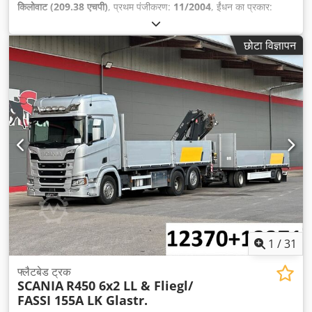
किलोवाट (209.38 एचपी)
, प्रथम पंजीकरण:
11/2004
, ईंधन का प्रकार:
डीज़ल
, कुल वजन:
11,990 किग्रा
, धुरा विन्यास:
2 धुरे
, रंग:
सफ़ेद
, गियरिंग
प्रकार:
यांत्रिक
, उत्सर्जन श्रेणी:
यूरो 3
, कुल लंबाई:
9,230 मिमी
, कुल चौड़ाई:
छोटा विज्ञापन
2,550 मिमी
, कुल ऊँचाई:
3,550 मिमी
,
1
/
31
फ्लैटबेड ट्रक
SCANIA
R450 6x2 LL & Fliegl/
FASSI 155A LK Glastr.