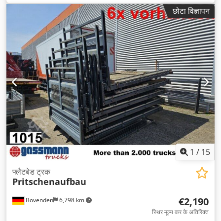
2,550 मिमी
, कुल ऊँचाई:
3,850 मिमी
, निर्माण वर्ष:
2026
, उपकरण:
छोटा विज्ञापन
इलेक्ट्रॉनिक स्टेबिलिटी प्रोग्राम (ESP), एबीएस, एयर कंडीशनिंग, नेविगेशन
प्रणाली, पार्किंग हीटर
,
1
/
15
फ्लैटबेड ट्रक
Pritschenaufbau
€2,190
Bovenden
6,798 km
स्थिर मूल्य कर के अतिरिक्त