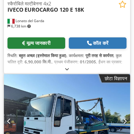
स्कैर्राबिले मल्टीबेनना 4x2
IVECO
EUROCARGO 120 E 18K
Lonato del Garda
6,738 km
मूल्य जानकारी
कॉल करें
स्थिति:
बहुत अच्छा (इस्तेमाल किया हुआ)
, कार्यक्षमता:
पूरी तरह से कार्यरत
, कुल
चलित दूरी:
6,90,000 कि.मी.
, प्रथम पंजीकरण:
01/2005
, ईंधन का प्रकार:
डीज़ल
, कुल वजन:
11,500 किग्रा
, धुरा विन्यास:
4x2
, व्हीलबेस:
3,105 मिमी
,
ईंधन:
डीज़ल
, कुल लंबाई:
6,217 मिमी
, निर्माण वर्ष:
2005
, उपकरण:
एबीएस, एयर
छोटा विज्ञापन
कंडीशनिंग, एयरबैग
,