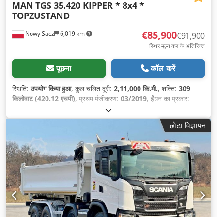
MAN
TGS 35.420 KIPPER * 8x4 *
TOPZUSTAND
€85,900
Nowy Sacz
6,019 km
€91,900
स्थिर मूल्य कर के अतिरिक्त
पूछना
कॉल करें
स्थिति:
उपयोग किया हुआ
, कुल चलित दूरी:
2,11,000 कि.मी.
, शक्ति:
309
किलोवाट (420.12 एचपी)
, प्रथम पंजीकरण:
03/2019
, ईंधन का प्रकार:
डीज़ल
, कुल वजन:
34,000 किग्रा
, धुरा विन्यास:
3 धुरा
, ब्रेक:
रिटारडर
, रंग:
सफ़ेद
, गियरिंग प्रकार:
स्वचालित
, निर्माण वर्ष:
2019
, उपकरण:
एबीएस, एयर
छोटा विज्ञापन
कंडीशनिंग
,