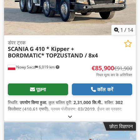
1
/
14
डंपर ट्रक
SCANIA
G 410 * Kipper +
BORDMATIC* TOPZUSTAND / 8x4
€85,900
Nowy Sacz
6,019 km
€91,900
स्थिर मूल्य कर के अतिरिक्त
पूछना
कॉल करें
स्थिति:
उपयोग किया हुआ
, कुल चलित दूरी:
2,31,000 कि.मी.
, शक्ति:
302
किलोवाट (410.61 एचपी)
, प्रथम पंजीकरण:
03/2019
, ईंधन का प्रकार:
डीज़ल
, कुल वजन:
34,000 किग्रा
, धुरा विन्यास:
3 धुरा
, रंग:
सफ़ेद
, गियरिंग
प्रकार:
स्वचालित
, लोडिंग स्पेस की लंबाई:
5,600 मिमी
, लोडिंग स्पेस की चौड़ाई:
छोटा विज्ञापन
2,350 मिमी
, लोडिंग स्पेस की ऊँचाई:
800 मिमी
, निर्माण वर्ष:
2019
, उपकरण:
एबीएस, एयर कंडीशनिंग
,