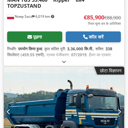
TOPZUSTAND
€85,900
Nowy Sacz
6,019 km
€88,900
स्थिर मूल्य कर के अतिरिक्त
पूछना
कॉल करें
स्थिति:
उपयोग किया हुआ
, कुल चलित दूरी:
3,36,000 कि.मी.
, शक्ति:
338
किलोवाट (459.55 एचपी)
, प्रथम पंजीकरण:
07/2019
, ईंधन का प्रकार:
डीज़ल
, कुल वजन:
32,000 किग्रा
, धुरा विन्यास:
3 धुरा
, ब्रेक:
रिटारडर
, रंग:
धूसर
, गियरिंग प्रकार:
स्वचालित
, निर्माण वर्ष:
2019
, उपकरण:
एबीएस, क्रेन
,
छोटा विज्ञापन