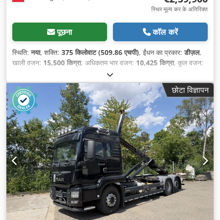
स्थिर मूल्य कर के अतिरिक्त
पूछना
कॉल करें
स्थिति:
नया
, शक्ति:
375 किलोवाट (509.86 एचपी)
, ईंधन का प्रकार:
डीज़ल
,
खाली वजन:
15,500 किग्रा
, अधिकतम भार वजन:
10,425 किग्रा
, कुल वजन:
26,000 किग्रा
, टायर का आकार:
315/80 R 22.5
, धुरा विन्यास:
3 धुरे
,
व्हीलबेस:
5,200 मिमी
, ब्रेक:
रिटारडर
, चालक केबिन:
स्लीपर केबिन
, गियरिंग
छोटा विज्ञापन
प्रकार:
स्वचालित
, उत्सर्जन श्रेणी:
यूरो 6
, सस्पेंशन:
स्टील-एयर
, सीटों की संख्या:
2
, बिस्तरों की संख्या:
1
, उपकरण:
एबीएस, एयर कंडीशनिंग, ऑनबोर्ड कम्प्यूटर,
केंद्रीय लॉकिंग, क्रूज़ नियंत्रण, क्रेन, ट्रक पंजीकरण, डिफरेंशियल लॉक,
नेविगेशन प्रणाली, पार्किंग हीटर, फॉग लाइट्स, संपीड़ित वायु ब्रेक
,