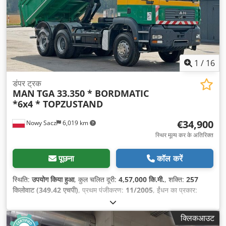
1
/
16
डंपर ट्रक
MAN
TGA 33.350 * BORDMATIC
*6x4 * TOPZUSTAND
€34,900
Nowy Sacz
6,019 km
स्थिर मूल्य कर के अतिरिक्त
पूछना
कॉल करें
स्थिति:
उपयोग किया हुआ
, कुल चलित दूरी:
4,57,000 कि.मी.
, शक्ति:
257
किलोवाट (349.42 एचपी)
, प्रथम पंजीकरण:
11/2005
, ईंधन का प्रकार:
डीज़ल
, कुल वजन:
26,000 किग्रा
, धुरा विन्यास:
3 धुरे
, ब्रेक:
रिटारडर
, रंग:
हरा
,
गियरिंग प्रकार:
यांत्रिक
, लोडिंग स्पेस की लंबाई:
5,200 मिमी
, लोडिंग स्पेस की
क्लिकआउट
चौड़ाई:
2,300 मिमी
, लोडिंग स्पेस की ऊँचाई:
1,000 मिमी
, निर्माण वर्ष:
2005
,