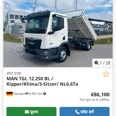
मिमी
, लोडिंग स्पेस की ऊँचाई:
500 मिमी
, उपकरण:
एबीएस, क्रेन, टैकोग्राफ,
ट्रक पंजीकरण
,
1
/
28
डंपर ट्रक
MAN
TGL 12.250 BL /
Kipper/Klima/3-Sitzer/ NL6,6To
€86,100
Steinach
6,591 km
स्थिर मूल्य कर के अतिरिक्त
पूछना
कॉल करें