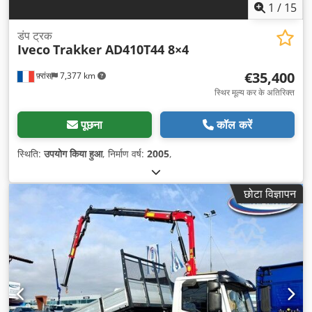
1
/
15
डंप ट्रक
Iveco
Trakker AD410T44 8×4
€35,400
फ़्रांस
7,377 km
स्थिर मूल्य कर के अतिरिक्त
पूछना
कॉल करें
स्थिति:
उपयोग किया हुआ
, निर्माण वर्ष:
2005
,
छोटा विज्ञापन