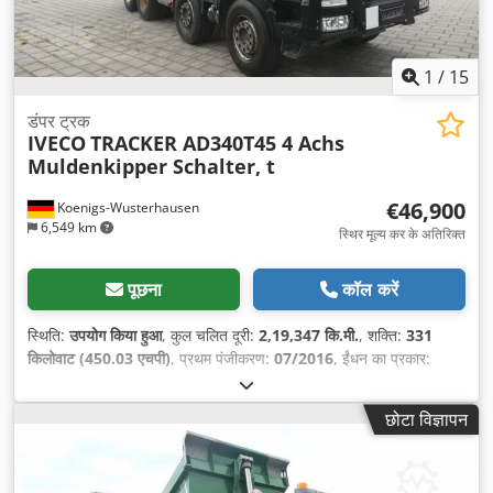
1
/
15
डंपर ट्रक
IVECO
TRACKER AD340T45 4 Achs
Muldenkipper Schalter, t
€46,900
Koenigs-Wusterhausen
6,549 km
स्थिर मूल्य कर के अतिरिक्त
पूछना
कॉल करें
स्थिति:
उपयोग किया हुआ
, कुल चलित दूरी:
2,19,347 कि.मी.
, शक्ति:
331
किलोवाट (450.03 एचपी)
, प्रथम पंजीकरण:
07/2016
, ईंधन का प्रकार:
डीज़ल
, कुल वजन:
32,000 किग्रा
, धुरा विन्यास:
3 धुरा
, अगला निरीक्षण (TÜV):
06/2027
, रंग:
चांदी
, गियरिंग प्रकार:
स्वचालित
, उत्सर्जन श्रेणी:
यूरो 6
, लोडिंग
छोटा विज्ञापन
स्पेस वॉल्यूम:
17 मी³
, लोडिंग स्पेस की लंबाई:
5,500 मिमी
, लोडिंग स्पेस की
चौड़ाई:
2,250 मिमी
, लोडिंग स्पेस की ऊँचाई:
1,400 मिमी
, उपकरण:
एबीएस,
एयर कंडीशनिंग, पार्किंग हीटर
,