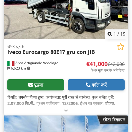
1
/
15
डंपर ट्रक
Iveco
Eurocargo 80E17 gru con JIB
€41,000
Area Artigianale Vedelago
€42,000
6,623 km
स्थिर मूल्य कर के अतिरिक्त
पूछना
कॉल करें
स्थिति:
उपयोग किया हुआ
, कार्यक्षमता:
पूरी तरह से कार्यरत
, कुल चलित दूरी:
2,07,000 कि.मी.
, प्रथम पंजीकरण:
12/2006
, ईंधन का प्रकार:
डीज़ल
,
अधिकतम भार वजन:
1,900 किग्रा
, कुल वजन:
7,490 किग्रा
, धुरा विन्यास:
4x2
, ईंधन:
डीज़ल
, ब्रेक:
इंजन ब्रेकिंग
, रंग:
सफ़ेद
, गियरिंग प्रकार:
यांत्रिक
,
छोटा विज्ञापन
गियरों की संख्या:
6
, उत्सर्जन श्रेणी:
यूरो 3
, सस्पेंशन:
स्टील-एयर
, सीटों की
संख्या:
3
, लोडिंग स्पेस की लंबाई:
3,300 मिमी
, लोडिंग स्पेस की चौड़ाई:
2,200