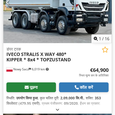
1
/
16
डंपर ट्रक
IVECO
STRALIS X WAY 480*
KIPPER * 8x4 * TOPZUSTAND
€64,900
Nowy Sacz
6,019 km
स्थिर मूल्य कर के अतिरिक्त
पूछना
कॉल करें
स्थिति:
उपयोग किया हुआ
, कुल चलित दूरी:
2,09,000 कि.मी.
, शक्ति:
353
किलोवाट (479.95 एचपी)
, प्रथम पंजीकरण:
09/2020
, ईंधन का प्रकार:
डीज़ल
, कुल वजन:
32,000 किग्रा
, धुरा विन्यास:
3 धुरा
, ब्रेक:
रिटारडर
, रंग:
सफ़ेद
, गियरिंग प्रकार:
स्वचालित
, लोडिंग स्पेस की लंबाई:
6,050 मिमी
, लोडिंग