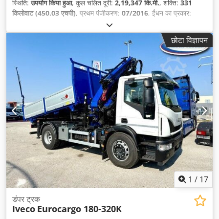
स्थिति:
उपयोग किया हुआ
, कुल चलित दूरी:
2,19,347 कि.मी.
, शक्ति:
331
किलोवाट (450.03 एचपी)
, प्रथम पंजीकरण:
07/2016
, ईंधन का प्रकार:
डीज़ल
, कुल वजन:
32,000 किग्रा
, धुरा विन्यास:
3 धुरा
, अगला निरीक्षण (TÜV):
06/2027
, रंग:
चांदी
, गियरिंग प्रकार:
स्वचालित
, उत्सर्जन श्रेणी:
यूरो 6
, लोडिंग
छोटा विज्ञापन
स्पेस वॉल्यूम:
17 मी³
, लोडिंग स्पेस की लंबाई:
5,500 मिमी
, लोडिंग स्पेस की
चौड़ाई:
2,250 मिमी
, लोडिंग स्पेस की ऊँचाई:
1,400 मिमी
, उपकरण:
एबीएस,
एयर कंडीशनिंग, पार्किंग हीटर
,
1
/
17
डंपर ट्रक
Iveco
Eurocargo 180-320K