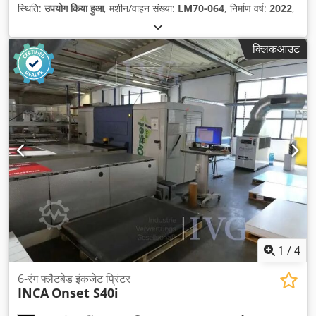
स्थिति:
उपयोग किया हुआ
, मशीन/वाहन संख्या:
LM70-064
, निर्माण वर्ष:
2022
,
क्लिकआउट
1
/
4
6-रंग फ्लैटबेड इंकजेट प्रिंटर
INCA
Onset S40i