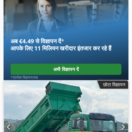
स्पेस की चौड़ाई:
2,400 मिमी
, लोडिंग स्पेस की ऊँचाई:
900 मिमी
, निर्माण वर्ष:
2020
, उपकरण:
एबीएस, एयर कंडीशनिंग, क्रेन
,
अब €4.49 से विज्ञापन दें
*
आपके लिए
11 मिलियन खरीदार
इंतजार कर रहे हैं
अभी विज्ञापन दें
*प्रत्येक विज्ञापन/माह
छोटा विज्ञापन