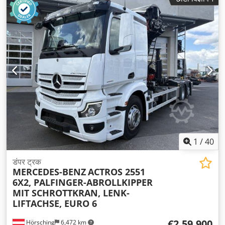
1
/
40
डंपर ट्रक
MERCEDES-BENZ
ACTROS 2551
6X2, PALFINGER-ABROLLKIPPER
MIT SCHROTTKRAN, LENK-
LIFTACHSE, EURO 6
€2,59,900
Hörsching
6,472 km