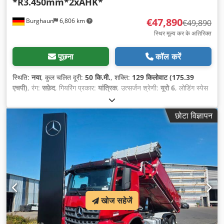
*R3.450mm*2xAHK*
€47,890
Burghaun
6,806 km
€49,890
स्थिर मूल्य कर के अतिरिक्त
पूछना
कॉल करें
स्थिति:
नया
, कुल चलित दूरी:
50 कि.मी.
, शक्ति:
129 किलोवाट (175.39
एचपी)
, रंग:
सफ़ेद
, गियरिंग प्रकार:
यांत्रिक
, उत्सर्जन श्रेणी:
यूरो 6
, लोडिंग स्पेस
की लंबाई:
36,000 मिमी
, लोडिंग स्पेस की चौड़ाई:
22,000 मिमी
, लोडिंग स्पेस की
ऊँचाई:
3,500 मिमी
, उपकरण:
एबीएस, एयर कंडीशनिंग, केंद्रीय लॉकिंग, पावर
छोटा विज्ञापन
असिस्टेड स्टीयरिंग
,
खोज सहेजें