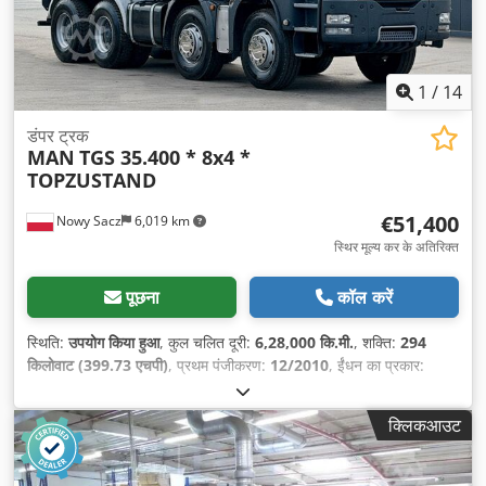
1
/
14
डंपर ट्रक
MAN
TGS 35.400 * 8x4 *
TOPZUSTAND
€51,400
Nowy Sacz
6,019 km
स्थिर मूल्य कर के अतिरिक्त
पूछना
कॉल करें
स्थिति:
उपयोग किया हुआ
, कुल चलित दूरी:
6,28,000 कि.मी.
, शक्ति:
294
किलोवाट (399.73 एचपी)
, प्रथम पंजीकरण:
12/2010
, ईंधन का प्रकार:
डीज़ल
, कुल वजन:
34,000 किग्रा
, धुरा विन्यास:
3 धुरा
, ब्रेक:
रिटारडर
, रंग:
नीला
, गियरिंग प्रकार:
यांत्रिक
, निर्माण वर्ष:
2010
, उपकरण:
एबीएस, एयर
क्लिकआउट
कंडीशनिंग
,