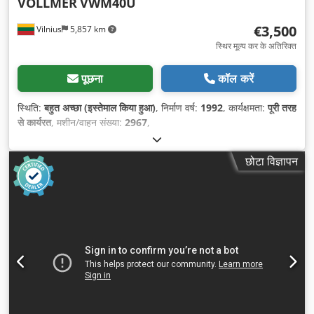
VOLLMER
VWM40U
€3,500
Vilnius
5,857 km
स्थिर मूल्य कर के अतिरिक्त
पूछना
कॉल करें
स्थिति:
बहुत अच्छा (इस्तेमाल किया हुआ)
, निर्माण वर्ष:
1992
, कार्यक्षमता:
पूरी तरह
से कार्यरत
, मशीन/वाहन संख्या:
2967
,
छोटा विज्ञापन