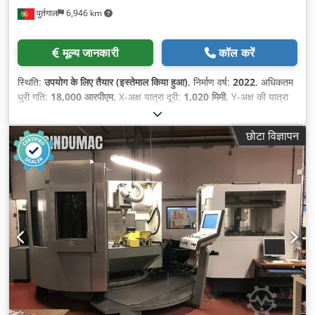
पुर्तगाल
6,946 km
मूल्य जानकारी
कॉल करें
स्थिति:
उपयोग के लिए तैयार (इस्तेमाल किया हुआ)
, निर्माण वर्ष:
2022
, अधिकतम
धुरी गति:
18,000 आरपीएम
, X-अक्ष यात्रा दूरी:
1,020 मिमी
, Y-अक्ष की यात्रा
दूरी:
850 मिमी
, Z-अक्ष की यात्रा दूरी:
805 मिमी
, नियंत्रक निर्माता:
FANUC
,
कंट्रोलर मॉडल:
31i-b5
, स्पिंडल मोटर शक्ति:
22,000 डब्ल्यू
, टेबल लोड:
800
छोटा विज्ञापन
किग्रा
, टूल मैगज़ीन में स्लॉट की संख्या:
40
, धुरों की संख्या:
5
,