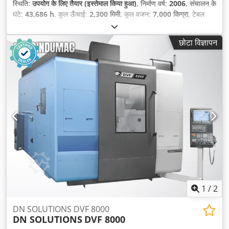
स्थिति:
उपयोग के लिए तैयार (इस्तेमाल किया हुआ)
, निर्माण वर्ष:
2006
, संचालन के
घंटे:
43,686 h
, कुल ऊँचाई:
2,300 मिमी
, कुल वजन:
7,000 किग्रा
, टेबल
चौड़ाई:
500 मिमी
, मेज़ की लंबाई:
870 मिमी
, X-अक्ष यात्रा दूरी:
800 मिमी
, Y-
अक्ष की यात्रा दूरी:
500 मिमी
, Z-अक्ष की यात्रा दूरी:
700 मिमी
, नियंत्रक
छोटा विज्ञापन
निर्माता:
SIEMENS
, कंट्रोलर मॉडल:
SINUMERIK 840D Powerline
,
कार्य चौड़ाई:
500 मिमी
, काटने की लंबाई (अधिकतम):
870 मिमी
, लेज़र पावर:
100 डब्ल्यू
, धुरों की संख्या:
3
,
1
/
2
DN SOLUTIONS DVF 8000
DN SOLUTIONS
DVF 8000