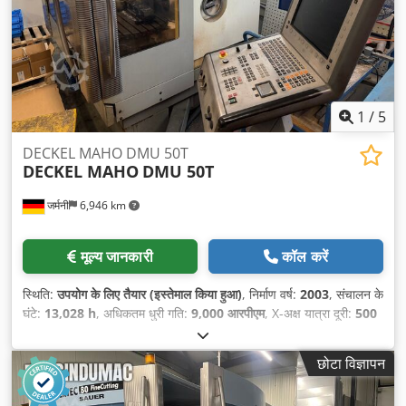
1
/
5
DECKEL MAHO DMU 50T
DECKEL MAHO
DMU 50T
जर्मनी
6,946 km
मूल्य जानकारी
कॉल करें
स्थिति:
उपयोग के लिए तैयार (इस्तेमाल किया हुआ)
, निर्माण वर्ष:
2003
, संचालन के
घंटे:
13,028 h
, अधिकतम धुरी गति:
9,000 आरपीएम
, X-अक्ष यात्रा दूरी:
500
मिमी
, Y-अक्ष की यात्रा दूरी:
400 मिमी
, Z-अक्ष की यात्रा दूरी:
400 मिमी
, धुरों की
संख्या:
5
,
छोटा विज्ञापन