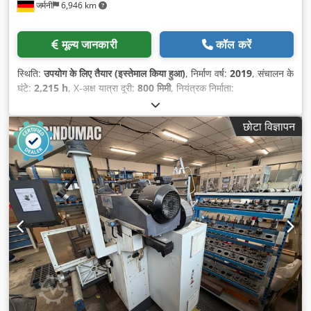
जर्मनी
6,946 km
मूल्य जानकारी
कॉल करें
स्थिति:
उपयोग के लिए तैयार (इस्तेमाल किया हुआ)
, निर्माण वर्ष:
2019
, संचालन के
घंटे:
2,215 h
, X-अक्ष यात्रा दूरी:
800 मिमी
, नियंत्रक निर्माता:
HEIDENHAIN
, कंट्रोलर मॉडल:
TNC 640
, अधिकतम धुरी गति:
20,000
आरपीएम
, स्पिंडल मोटर शक्ति:
35,000 डब्ल्यू
, धुरों की संख्या:
5
,
छोटा विज्ञापन