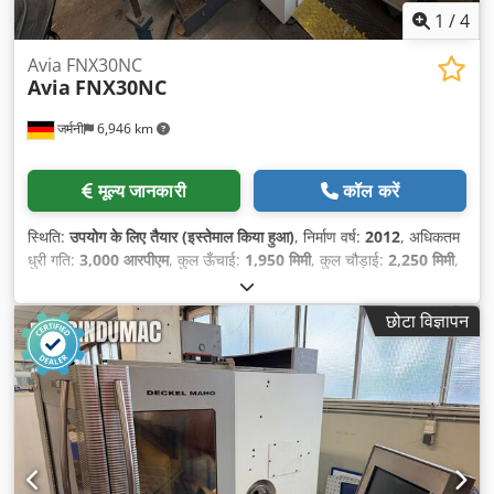
1
/
4
Avia FNX30NC
Avia
FNX30NC
जर्मनी
6,946 km
मूल्य जानकारी
कॉल करें
स्थिति:
उपयोग के लिए तैयार (इस्तेमाल किया हुआ)
, निर्माण वर्ष:
2012
, अधिकतम
धुरी गति:
3,000 आरपीएम
, कुल ऊँचाई:
1,950 मिमी
, कुल चौड़ाई:
2,250 मिमी
,
कुल वजन:
1,700 किग्रा
, X-अक्ष यात्रा दूरी:
400 मिमी
, Y-अक्ष की यात्रा दूरी:
315 मिमी
, Z-अक्ष की यात्रा दूरी:
350 मिमी
, नियंत्रक निर्माता:
छोटा विज्ञापन
HEIDENHAIN
, कंट्रोलर मॉडल:
TNC 320
, स्पिंडल मोटर शक्ति:
5,500
डब्ल्यू
, उत्पाद की लंबाई (अधिकतम):
2,700 मिमी
, टेबल लोड:
200 किग्रा
, धुरों
की संख्या:
3
,