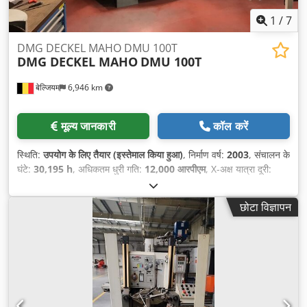
1
/
7
DMG DECKEL MAHO DMU 100T
DMG DECKEL MAHO
DMU 100T
बेल्जियम
6,946 km
मूल्य जानकारी
कॉल करें
स्थिति:
उपयोग के लिए तैयार (इस्तेमाल किया हुआ)
, निर्माण वर्ष:
2003
, संचालन के
घंटे:
30,195 h
, अधिकतम धुरी गति:
12,000 आरपीएम
, X-अक्ष यात्रा दूरी:
1,080 मिमी
, Y-अक्ष की यात्रा दूरी:
635 मिमी
, Z-अक्ष की यात्रा दूरी:
710 मिमी
,
नियंत्रक निर्माता:
HEIDENHAIN
, कंट्रोलर मॉडल:
Millplus IT
, टूल
छोटा विज्ञापन
मैगज़ीन में स्लॉट की संख्या:
32
, धुरों की संख्या:
5
,