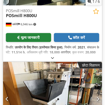
1
/
6
POSmill H800U
POSmill
H800U
जर्मनी
6,946 km
मूल्य जानकारी
कॉल करें
स्थिति:
उपयोग के लिए तैयार (इस्तेमाल किया हुआ)
, निर्माण वर्ष:
2021
, संचालन के
घंटे:
11,514 h
, अधिकतम धुरी गति:
18,000 आरपीएम
, कुल वजन:
20,000
किग्रा
, X-अक्ष यात्रा दूरी:
670 मिमी
, Y-अक्ष की यात्रा दूरी:
820 मिमी
, Z-अक्ष
की यात्रा दूरी:
600 मिमी
, नियंत्रक निर्माता:
HEIDENHAIN
, कंट्रोलर मॉडल:
छोटा विज्ञापन
TNC 640
, धुरों की संख्या:
5
,