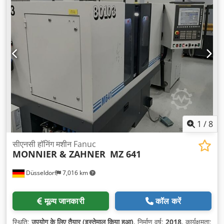
1
/
8
सीएनसी हॉनिंग मशीन Fanuc
MONNIER & ZAHNER
MZ 641
Düsseldorf
7,016 km
मूल्य जानकारी
कॉल करें
स्थिति:
उपयोग के लिए तैयार (इस्तेमाल किया हुआ)
, निर्माण वर्ष:
2018
, कार्यक्षमता: