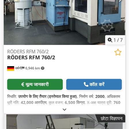
1
/
7
RÖDERS RFM 760/2
RÖDERS
RFM 760/2
जर्मनी
6,946 km
मूल्य जानकारी
कॉल करें
स्थिति:
उपयोग के लिए तैयार (इस्तेमाल किया हुआ)
, निर्माण वर्ष:
2000
, अधिकतम
धुरी गति:
42,000 आरपीएम
, कुल वजन:
6,500 किग्रा
, X-अक्ष यात्रा दूरी:
760
मिमी
, Y-अक्ष की यात्रा दूरी:
550 मिमी
, Z-अक्ष की यात्रा दूरी:
300 मिमी
, धुरों की
संख्या:
3
,
छोटा विज्ञापन