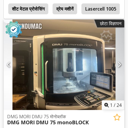
च
शीट मेटल प्रोसेसिंग
द्रेय मशीनें
Lasercell 1005
छोटा विज्ञापन
1
/
24
DMG MORI DMU 75 मोनोब्लॉक
DMG MORI
DMU 75 monoBLOCK