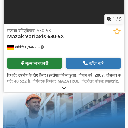
1
/
5
मज़ाक वेरिएक्सिस 630-5X
Mazak
Variaxis 630-5X
जर्मनी
6,946 km
मूल्य जानकारी
कॉल करें
स्थिति:
उपयोग के लिए तैयार (इस्तेमाल किया हुआ)
, निर्माण वर्ष:
2007
, संचालन के
घंटे:
40,522 h
, नियंत्रक निर्माता:
MAZATROL
, कंट्रोलर मॉडल:
Matrix
,
कुल ऊँचाई:
3,400 मिमी
, कुल वजन:
17,000 किग्रा
,