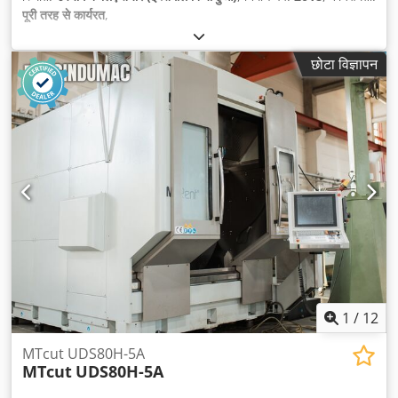
पूरी तरह से कार्यरत
,
छोटा विज्ञापन
1
/
12
MTcut UDS80H-5A
MTcut
UDS80H-5A