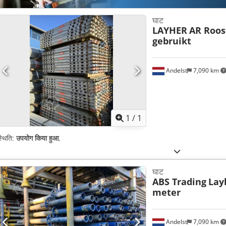
घाट
LAYHER
AR Roos
gebruikt
Andelst
7,090 km
अधिक चित्रों क
1
/
1
्थिति:
उपयोग किया हुआ
,
घाट
ABS Trading
Lay
meter
Andelst
7,090 km