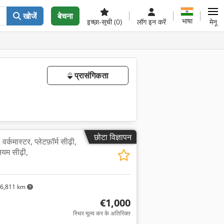
खोजें
बेचना
भाषा
इच्छा-सूची
(0)
लॉग इन करें
मेनू
प्रासंगिकता
छोटा विज्ञापन
वर्कमास्टर, प्लेटफ़ॉर्म सीढ़ी,
िनियम सीढ़ी,
6,811 km
€1,000
स्थिर मूल्य कर के अतिरिक्त