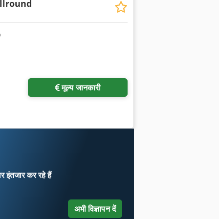
llround
मूल्य जानकारी
ार
इंतजार कर रहे हैं
अभी विज्ञापन दें