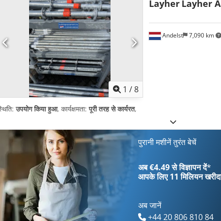
Layher
Layher A
Andelst
7,090 km
1
/
8
्थिति:
उपयोग किया हुआ
, कार्यक्षमता:
पूरी तरह से कार्यरत
,
पुरानी मशीनें तुरंत बेचें
अब €4.49 से विज्ञापन दें
*
आपके लिए
11 मिलियन खरीद
अब जानें
+44 20 806 810 84