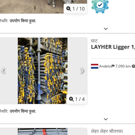
1
/
10
्थिति:
उपयोग किया हुआ
,
घाट
LAYHER
Ligger 1
Andelst
7,090 km
1
/
4
्थिति:
उपयोग किया हुआ
,
लेहर लेहर चौतरफा