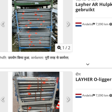
Layher
AR Hulpk
gebruikt
Andelst
7,090 km
1
/
2
्थिति:
उपयोग किया हुआ
, कार्यक्षमता:
पूरी तरह से कार्यरत
,
बीम
LAYHER
O-ligge
Andelst
7,090 km