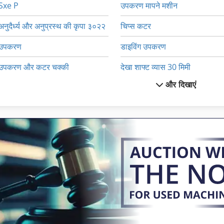
Sxe P
उपकरण मापने मशीन
अनुदैर्ध्य और अनुप्रस्थ की कृपा ३०२२
चिप्स कटर
उपकरण
डाइविंग उपकरण
उपकरण और कटर चक्की
देखा शाफ्ट व्यास 30 मिमी
और दिखाएं
उपकरण और सहायक उपकरण के साथ लकड़ी खराद
परिवहन पर विचार
उपकरण कैसेट
परीक्षण उपकरण
उपकरण धारकों
पारट उपकरण धारकों
उपकरण पत्रिका
पूरी तरह से स्वचालित