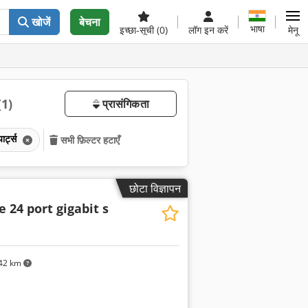
खोजें
बेचना
भाषा
इच्छा-सूची
(0)
लॉग इन करें
मेनू
(1)
प्रासंगिकता
र्ट्स
सभी फ़िल्टर हटाएँ
छोटा विज्ञापन
e 24 port gigabit s
42 km