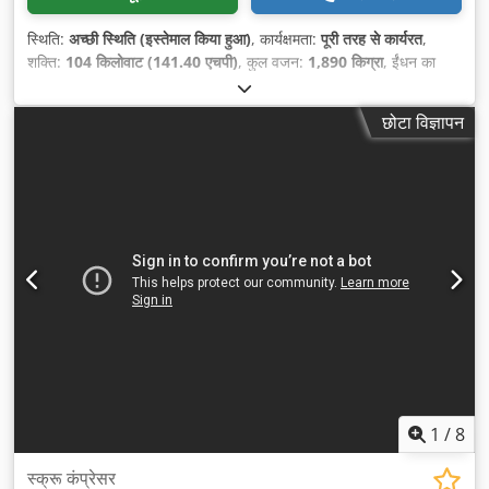
स्थिति:
अच्छी स्थिति (इस्तेमाल किया हुआ)
, कार्यक्षमता:
पूरी तरह से कार्यरत
,
शक्ति:
104 किलोवाट (141.40 एचपी)
, कुल वजन:
1,890 किग्रा
, ईंधन का
प्रकार:
डीज़ल
, रंग:
पीला
, निर्माण वर्ष:
2016
, संचालन के घंटे:
3,735 h
,
कार्यदाब:
12 छड़
, मशीन/वाहन संख्या:
APP402997
,
छोटा विज्ञापन
1
/
8
स्क्रू कंप्रेसर