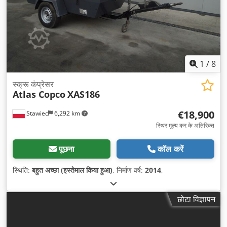
1
/
8
स्क्रू कंप्रेसर
Atlas Copco
XAS186
€18,900
Stawiec
6,292 km
स्थिर मूल्य कर के अतिरिक्त
पूछना
कॉल करें
स्थिति:
बहुत अच्छा (इस्तेमाल किया हुआ)
, निर्माण वर्ष:
2014
,
छोटा विज्ञापन