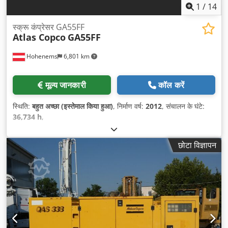
1
/
14
स्क्रू कंप्रेसर GA55FF
Atlas Copco
GA55FF
Hohenems
6,801 km
मूल्य जानकारी
कॉल करें
स्थिति:
बहुत अच्छा (इस्तेमाल किया हुआ)
, निर्माण वर्ष:
2012
, संचालन के घंटे:
36,734 h
,
छोटा विज्ञापन