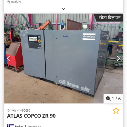
से कार्यरत
,
छोटा विज्ञापन
1
/
6
स्क्रू कंप्रेसर
ATLAS COPCO
ZR 90
Agios Athanasios