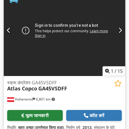
1
/
15
स्क्रू कंप्रेसर GA45VSDFF
Atlas Copco
GA45VSDFF
Hohenems
6,801 km
मूल्य जानकारी
कॉल करें
स्थिति:
बहुत अच्छा (इस्तेमाल किया हुआ)
, निर्माण वर्ष:
2013
, संचालन के घंटे: