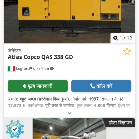
1
/
12
जेनेरेटर
Atlas Copco
QAS 338 GD
Lograto
6,774 km
मूल्य जानकारी
कॉल करें
स्थिति:
बहुत अच्छा (इस्तेमाल किया हुआ)
, निर्माण वर्ष:
1997
, संचालन के घंटे:
12,873 h
, कार्यक्षमता:
पूरी तरह से कार्यरत
, कुल वजन:
4,800 किग्रा
, ईंधन का
प्रकार:
डीज़ल
, समामान्य शक्ति (प्रतीत):
300 केवीए
, मोटर निर्माता:
DETROIT
DIESEL
, शीतलन प्रकार:
पानी
,
छोटा विज्ञापन