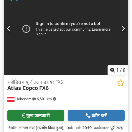
1
/
8
संपीड़ित वायु शीतलन ड्रायर FX6
Atlas Copco
FX6
Hohenems
6,801 km
मूल्य जानकारी
कॉल करें
स्थिति:
लगभग नया (उपयोग किया हुआ)
, निर्माण वर्ष:
2019
, कार्यक्षमता:
पूरी तरह