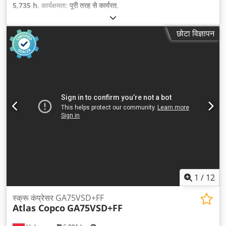
5,735 h
, कार्यक्षमता:
पूरी तरह से कार्यरत
,
छोटा विज्ञापन
1
/
12
स्क्रू कंप्रेसर GA75VSD+FF
Atlas Copco
GA75VSD+FF