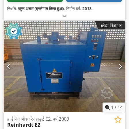
स्थिति:
बहुत अच्छा (इस्तेमाल किया हुआ)
, निर्माण वर्ष:
2018
,
छोटा विज्ञापन
1
/
14
हार्डनिंग ओवन रेनहार्ड्ट E2, वर्ष 2009
Reinhardt
E2