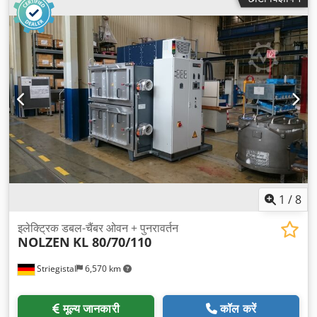
1
/
8
इलेक्ट्रिक डबल-चैंबर ओवन + पुनरावर्तन
NOLZEN
KL 80/70/110
Striegistal
6,570 km
मूल्य जानकारी
कॉल करें