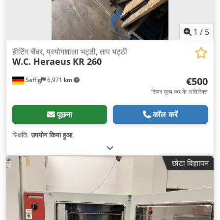
1
/
5
हीटिंग चैंबर, प्रयोगशाला भट्ठी, ताप भट्ठी
W.C. Heraeus
KR 260
€500
Saffig
6,971 km
स्थिर मूल्य कर के अतिरिक्त
पूछना
कॉल करें
स्थिति:
उपयोग किया हुआ
,
छोटा विज्ञापन