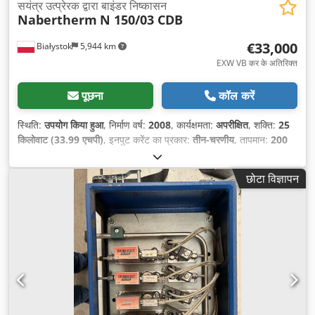
सयंत्र उत्प्रेरक द्वारा बाइंडर निष्कासन
Nabertherm
N 150/03 CDB
€33,000
Białystok
5,944 km
EXW VB कर के अतिरिक्त
पूछना
कॉल करें
स्थिति:
उपयोग किया हुआ
, निर्माण वर्ष:
2008
, कार्यक्षमता:
अपरीक्षित
, शक्ति:
25
किलोवाट (33.99 एचपी)
, इनपुट करेंट का प्रकार:
तीन-चरणीय
, तापमान:
200
°C
, कुल लंबाई:
1,630 मिमी
, कुल चौड़ाई:
1,700 मिमी
, कुल ऊँचाई:
2,950
मिमी
, कुल वजन:
1,650 किग्रा
, चेम्बर की संख्या:
1
, नियंत्रण प्रकार:
पीएलसी-
छोटा विज्ञापन
नियंत्रित
, ईंधन का प्रकार:
विद्युत
,