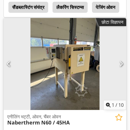
र
सैंडब्लास्टिंग संयंत्र
लैकरिंग सिस्टम्स
पेजिंग ओवन
छोटा विज्ञापन
1
/
10
एनीलिंग भट्टी, ओवन, चैंबर ओवन
Nabertherm
N60 / 45HA