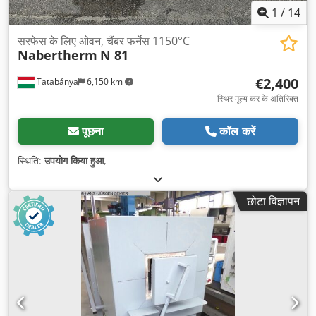
1
/
14
सरफेस के लिए ओवन, चैंबर फर्नेस 1150°C
Nabertherm
N 81
€2,400
Tatabánya
6,150 km
स्थिर मूल्य कर के अतिरिक्त
पूछना
कॉल करें
स्थिति:
उपयोग किया हुआ
,
छोटा विज्ञापन