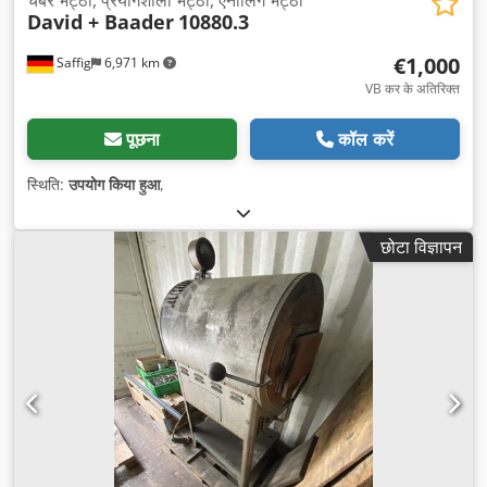
चैंबर भट्ठी, प्रयोगशाला भट्ठी, एनीलिंग भट्ठी
David + Baader
10880.3
€1,000
Saffig
6,971 km
VB कर के अतिरिक्त
पूछना
कॉल करें
स्थिति:
उपयोग किया हुआ
,
छोटा विज्ञापन