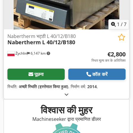
1
/
7
Nabertherm भट्ठी L 40/12/B180
Nabertherm
L 40/12/B180
€2,800
Żychlin
6,147 km
स्थिर मूल्य कर के अतिरिक्त
पूछना
कॉल करें
स्थिति:
अच्छी स्थिति (इस्तेमाल किया हुआ)
, निर्माण वर्ष:
2014
,
विश्वास की मुहर
Machineseeker द्वारा प्रमाणित डीलर