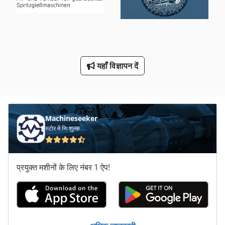
मुद्रांकन उपकरण
वाशिंग मशीन उद्योग धुलाई मशीन सामग्री 30 किलो
विंडो उपकरण
यहाँ विज्ञापन दें
वेल्डिंग उपकरण
Machineseeker
स्टोर में निःशुल्क
प्रयुक्त मशीनों के लिए नंबर 1 ऐप!