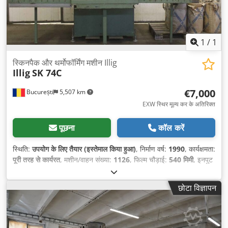
1
/
1
स्किनपैक और थर्मोफॉर्मिंग मशीन Illig
Illig
SK 74C
€7,000
București
5,507 km
EXW स्थिर मूल्य कर के अतिरिक्त
पूछना
कॉल करें
स्थिति:
उपयोग के लिए तैयार (इस्तेमाल किया हुआ)
, निर्माण वर्ष:
1990
, कार्यक्षमता:
पूरी तरह से कार्यरत
, मशीन/वाहन संख्या:
1126
, फिल्म चौड़ाई:
540 मिमी
, इनपुट
करेंट का प्रकार:
तीन-चरणीय
, कुल चौड़ाई:
1,710 मिमी
, कुल लंबाई:
3,070
मिमी
, कुल ऊँचाई:
2,520 मिमी
, कुल वजन:
838 किग्रा
, शक्ति:
1.9 किलोवाट
छोटा विज्ञापन
(2.58 एचपी)
, उपकरण:
प्रकार प्लेट उपलब्ध है
,