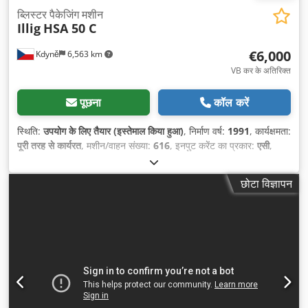
ब्लिस्टर पैकेजिंग मशीन
Illig
HSA 50 C
€6,000
Kdyně
6,563 km
VB कर के अतिरिक्त
पूछना
कॉल करें
स्थिति:
उपयोग के लिए तैयार (इस्तेमाल किया हुआ)
, निर्माण वर्ष:
1991
, कार्यक्षमता:
पूरी तरह से कार्यरत
, मशीन/वाहन संख्या:
616
, इनपुट करेंट का प्रकार:
एसी
,
इनपुट वोल्टेज:
240 V
, संपीड़ित वायु कनेक्शन:
6 छड़
, फिल्म चौड़ाई:
480 मिमी
,
इनपुट करंट:
16 A
,
छोटा विज्ञापन