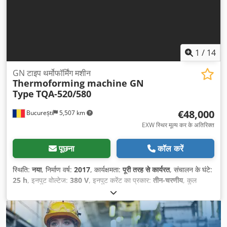
1
/
14
GN टाइप थर्मोफॉर्मिंग मशीन
Thermoforming machine GN
Type
TQA-520/580
€48,000
București
5,507 km
EXW स्थिर मूल्य कर के अतिरिक्त
पूछना
कॉल करें
स्थिति:
नया
, निर्माण वर्ष:
2017
, कार्यक्षमता:
पूरी तरह से कार्यरत
, संचालन के घंटे:
25 h
, इनपुट वोल्टेज:
380 V
, इनपुट करेंट का प्रकार:
तीन-चरणीय
, कुल
ऊँचाई:
1,500 मिमी
, कुल लंबाई:
5,200 मिमी
, कुल चौड़ाई:
2,350 मिमी
, कुल
वजन:
2,500 किग्रा
, आरा पट्टी की लंबाई:
520 मिमी
, आरी पट्टी की चौड़ाई:
580 मिमी
,