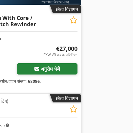
*प्रत्येक विज्ञापन/माह
छोटा विज्ञापन
n
With Core /
etch Rewinder
€27,000
EXW VB कर के अतिरिक्त
अनुरोध भेजें
 मशीन/वाहन संख्या:
68086
,
छोटा विज्ञापन
ंटिंग)
 km