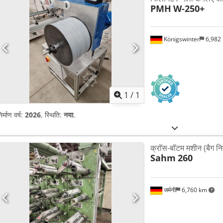
PMH
W-250+
Königswinter
6,982
अधिक चित्रों क
1
/
1
िर्माण वर्ष:
2026
, स्थिति:
नया
,
क्रॉस-बॉटम मशीन (बैग निर्
Sahm
260
जर्मनी
6,760 km