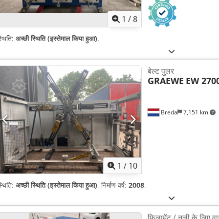
1
/
8
्थिति:
अच्छी स्थिति (इस्तेमाल किया हुआ)
,
बेल्ट पुलर
GRAEWE
EW 270
Breda
7,151 km
1
/
10
्थिति:
अच्छी स्थिति (इस्तेमाल किया हुआ)
, निर्माण वर्ष:
2008
,
फिलामेंट / नली के लिए वा