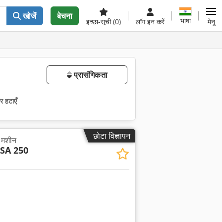
खोजें
बेचना
भाषा
इच्छा-सूची
(0)
लॉग इन करें
मेनू
प्रासंगिकता
र हटाएँ
छोटा विज्ञापन
र मशीन
SA 250