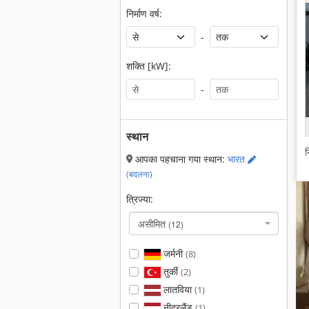
निर्माण वर्ष:
-
शक्ति [kW]:
-
स्थान
न
आपका पहचाना गया स्थान:
भारत
(बदलना)
त्रिज्या:
असीमित
(12)
जर्मनी
(8)
तुर्की
(2)
लातविया
(1)
नीदरलैंड
(1)