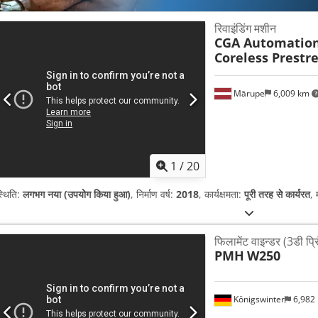
रिवाइंडिंग मशीन
CGA Automatio
Coreless Prestr
Mārupe
6,009 km
1
/
20
्थिति:
लगभग नया (उपयोग किया हुआ)
, निर्माण वर्ष:
2018
, कार्यक्षमता:
पूरी तरह से कार्यरत
,
फिलामेंट वाइन्डर (3डी प्रि
PMH
W250
Königswinter
6,982