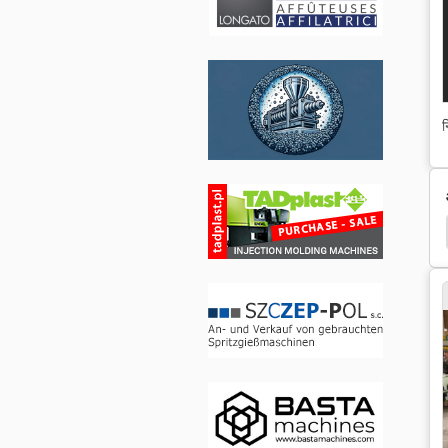
न
डबल डेस्क
डबल
डबल घिरी
डबल लहरें