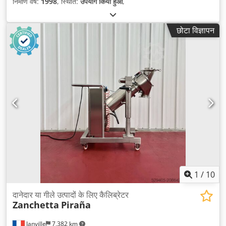
निर्माण वर्ष:
1998
, स्थिति:
उपयोग किया हुआ
,
छोटा विज्ञापन
1
/
10
दानेदार या गीले उत्पादों के लिए कैलिब्रेटर
Zanchetta
Piraña
Janville
7,382 km