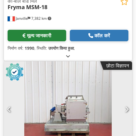
को-बॉल बीड मिल
Fryma
MSM-18
Janville
7,382 km
मूल्य जानकारी
कॉल करें
निर्माण वर्ष:
1990
, स्थिति:
उपयोग किया हुआ
,
छोटा विज्ञापन