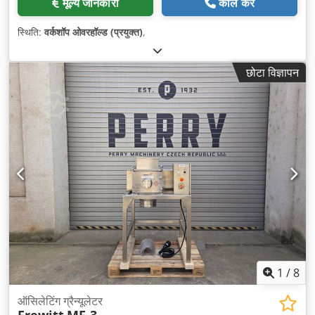
मूल्य जानकारी
कॉल करें
स्थिति:
वर्कशॉप ओवरहॉल्ड (प्रयुक्त)
,
छोटा विज्ञापन
1
/
8
ऑसिलेटिंग ग्रैन्यूलेटर