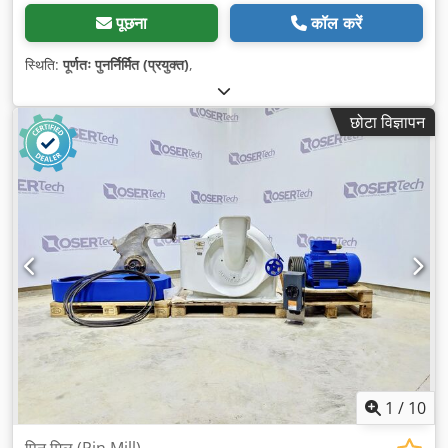
पूछना
कॉल करें
स्थिति:
पूर्णतः पुनर्निर्मित (प्रयुक्त)
,
छोटा विज्ञापन
1
/
10
पिन मिल (Pin Mill)