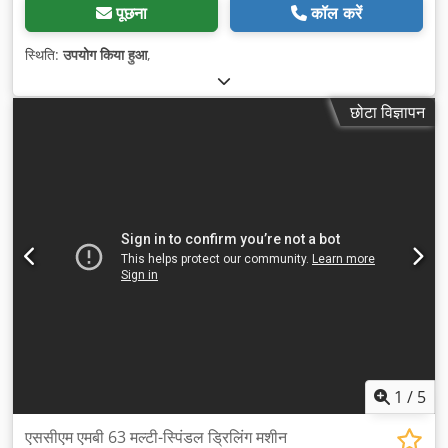
पूछना
कॉल करें
स्थिति:
उपयोग किया हुआ
,
छोटा विज्ञापन
1
/
5
एससीएम एमबी 63 मल्टी-स्पिंडल ड्रिलिंग मशीन