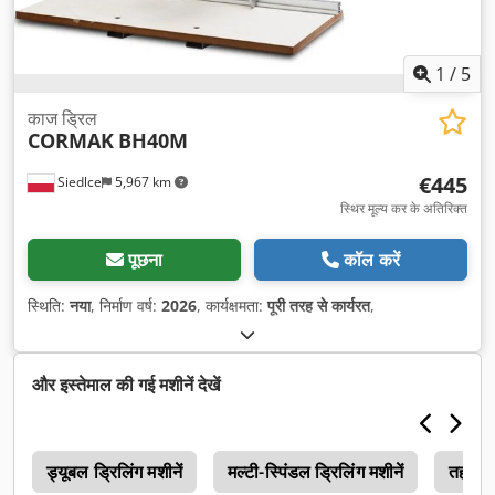
1
/
5
काज ड्रिल
CORMAK
BH40M
€445
Siedlce
5,967 km
स्थिर मूल्य कर के अतिरिक्त
पूछना
कॉल करें
स्थिति:
नया
, निर्माण वर्ष:
2026
, कार्यक्षमता:
पूरी तरह से कार्यरत
,
और इस्तेमाल की गई मशीनें देखें
ल
ड्यूबल ड्रिलिंग मशीनें
मल्टी-स्पिंडल ड्रिलिंग मशीनें
तह प्ले