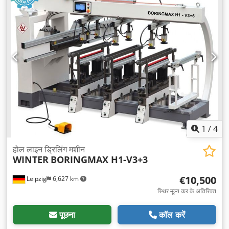
1
/
4
होल लाइन ड्रिलिंग मशीन
WINTER
BORINGMAX H1-V3+3
€10,500
Leipzig
6,627 km
स्थिर मूल्य कर के अतिरिक्त
पूछना
कॉल करें