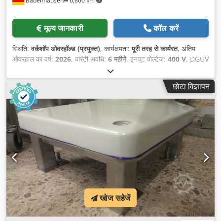
Babenhausen
6,860 km
मूल्य जानकारी
कॉल करें
स्थिति:
वर्कशॉप ओवरहॉल्ड (प्रयुक्त)
, कार्यक्षमता:
पूरी तरह से कार्यरत
, अंतिम
ओवरहाल का वर्ष:
2026
, वारंटी अवधि:
6 महीने
, इनपुट वोल्टेज:
400 V
, DGUV
प्रमाणित, मान्य है जब तक:
07/2027
, कुल लंबाई:
615 मिमी
, कुल वजन:
258
किग्रा
, कुल चौड़ाई:
640 मिमी
, कुल ऊँचाई:
1,380 मिमी
, इलेक्ट्रिकल फ्यूज:
16
छोटा विज्ञापन
A
, इनपुट आवृत्ति:
50 Hz
, खाली वजन:
258 किग्रा
,
खोज सहेजें