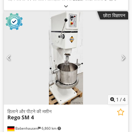
ऊंचाई समायोजन प्रकार:
विद्युत
, कुल लंबाई:
810 मिमी
, कुल वजन:
190 किग्रा
,
कुल चौड़ाई:
620 मिमी
, कुल ऊँचाई:
1,500 मिमी
, खाली वजन:
190 किग्रा
,
छोटा विज्ञापन
1
/
4
हिलाने और पीटने की मशीन
Rego
SM 4
Babenhausen
6,860 km