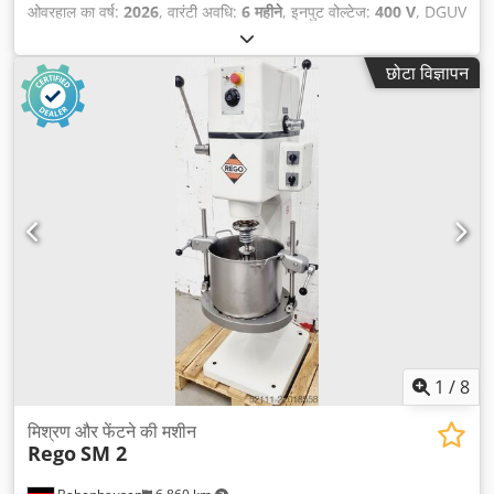
ओवरहाल का वर्ष:
2026
, वारंटी अवधि:
6 महीने
, इनपुट वोल्टेज:
400 V
, DGUV
प्रमाणित, मान्य है जब तक:
07/2027
, कुल लंबाई:
650 मिमी
, कुल वजन:
285
किग्रा
, कुल चौड़ाई:
690 मिमी
, कुल ऊँचाई:
1,560 मिमी
, इलेक्ट्रिकल फ्यूज:
16
छोटा विज्ञापन
A
, इनपुट आवृत्ति:
50 Hz
, खाली वजन:
285 किग्रा
,
1
/
8
मिश्रण और फेंटने की मशीन
Rego
SM 2