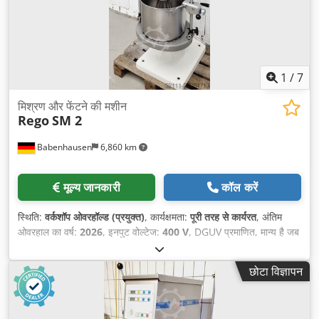
1
/
7
मिश्रण और फेंटने की मशीन
Rego
SM 2
Babenhausen
6,860 km
मूल्य जानकारी
कॉल करें
स्थिति:
वर्कशॉप ओवरहॉल्ड (प्रयुक्त)
, कार्यक्षमता:
पूरी तरह से कार्यरत
, अंतिम
ओवरहाल का वर्ष:
2026
, इनपुट वोल्टेज:
400 V
, DGUV प्रमाणित, मान्य है जब
तक:
07/2027
, कुल लंबाई:
615 मिमी
, कुल वजन:
258 किग्रा
, कुल चौड़ाई:
640 मिमी
, कुल ऊँचाई:
1,380 मिमी
, इलेक्ट्रिकल फ्यूज:
16 A
, इनपुट आवृत्ति:
छोटा विज्ञापन
50 Hz
, खाली वजन:
258 किग्रा
,