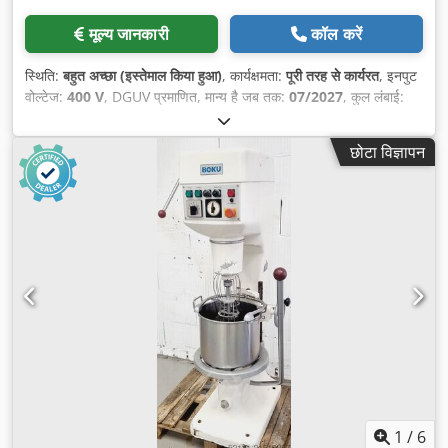
मूल्य जानकारी
कॉल करें
स्थिति:
बहुत अच्छा (इस्तेमाल किया हुआ)
, कार्यक्षमता:
पूरी तरह से कार्यरत
, इनपुट
वोल्टेज:
400 V
, DGUV प्रमाणित, मान्य है जब तक:
07/2027
, कुल लंबाई:
710 मिमी
, कुल चौड़ाई:
690 मिमी
, कुल ऊँचाई:
1,560 मिमी
, इलेक्ट्रिकल फ्यूज:
16 A
, इनपुट आवृत्ति:
50 Hz
, खाली वजन:
300 किग्रा
,
छोटा विज्ञापन
1
/
6