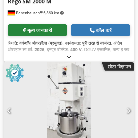
Rego
SM 2000 M
Babenhausen
6,860 km
मूल्य जानकारी
कॉल करें
स्थिति:
वर्कशॉप ओवरहॉल्ड (प्रयुक्त)
, कार्यक्षमता:
पूरी तरह से कार्यरत
, अंतिम
ओवरहाल का वर्ष:
2026
, इनपुट वोल्टेज:
400 V
, DGUV प्रमाणित, मान्य है जब
तक:
09/2027
, कुल लंबाई:
1,140 मिमी
, कुल वजन:
285 किग्रा
, कुल चौड़ाई:
800 मिमी
, कुल ऊँचाई:
1,620 मिमी
, इलेक्ट्रिकल फ्यूज:
16 A
, इनपुट आवृत्ति:
छोटा विज्ञापन
50 Hz
, खाली वजन:
285 किग्रा
,