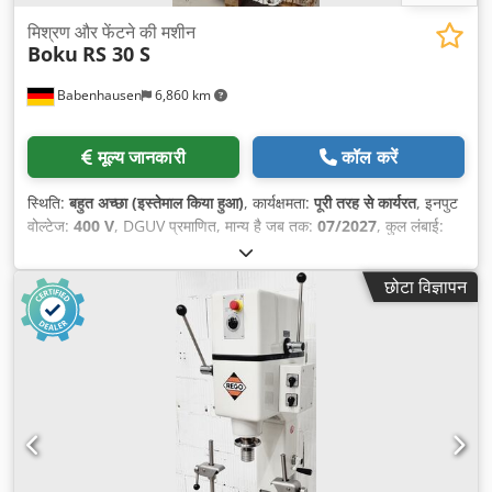
मिश्रण और फेंटने की मशीन
Boku
RS 30 S
Babenhausen
6,860 km
मूल्य जानकारी
कॉल करें
स्थिति:
बहुत अच्छा (इस्तेमाल किया हुआ)
, कार्यक्षमता:
पूरी तरह से कार्यरत
, इनपुट
वोल्टेज:
400 V
, DGUV प्रमाणित, मान्य है जब तक:
07/2027
, कुल लंबाई:
735 मिमी
, कुल वजन:
130 किग्रा
, कुल चौड़ाई:
620 मिमी
, कुल ऊँचाई:
1,380
मिमी
, इलेक्ट्रिकल फ्यूज:
16 A
, इनपुट आवृत्ति:
50 Hz
, खाली वजन:
130
छोटा विज्ञापन
किग्रा
,