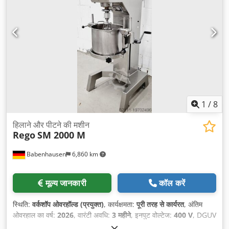
1
/
8
हिलाने और पीटने की मशीन
Rego
SM 2000 M
Babenhausen
6,860 km
मूल्य जानकारी
कॉल करें
स्थिति:
वर्कशॉप ओवरहॉल्ड (प्रयुक्त)
, कार्यक्षमता:
पूरी तरह से कार्यरत
, अंतिम
ओवरहाल का वर्ष:
2026
, वारंटी अवधि:
3 महीने
, इनपुट वोल्टेज:
400 V
, DGUV
प्रमाणित, मान्य है जब तक:
08/2027
, इलेक्ट्रिकल फ्यूज:
16 A
, इनपुट