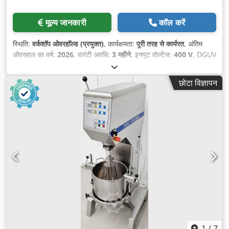
मूल्य जानकारी
कॉल करें
स्थिति:
वर्कशॉप ओवरहॉल्ड (प्रयुक्त)
, कार्यक्षमता:
पूरी तरह से कार्यरत
, अंतिम
ओवरहाल का वर्ष:
2026
, वारंटी अवधि:
3 महीने
, इनपुट वोल्टेज:
400 V
, DGUV
प्रमाणित, मान्य है जब तक:
07/2027
, कुल लंबाई:
680 मिमी
, कुल वजन:
385
किग्रा
, कुल चौड़ाई:
720 मिमी
, कुल ऊँचाई:
1,760 मिमी
, इलेक्ट्रिकल फ्यूज:
16
छोटा विज्ञापन
A
, इनपुट आवृत्ति:
50 Hz
, खाली वजन:
385 किग्रा
,
1
/
7