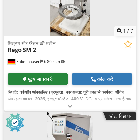
1
/
7
मिश्रण और फेंटने की मशीन
Rego
SM 2
Babenhausen
6,860 km
मूल्य जानकारी
कॉल करें
स्थिति:
वर्कशॉप ओवरहॉल्ड (प्रयुक्त)
, कार्यक्षमता:
पूरी तरह से कार्यरत
, अंतिम
ओवरहाल का वर्ष:
2026
, इनपुट वोल्टेज:
400 V
, DGUV प्रमाणित, मान्य है जब
तक:
07/2027
, कुल लंबाई:
615 मिमी
, कुल वजन:
258 किग्रा
, कुल चौड़ाई:
640 मिमी
, कुल ऊँचाई:
1,380 मिमी
, इलेक्ट्रिकल फ्यूज:
16 A
, खाली वजन:
छोटा विज्ञापन
258 किग्रा
,