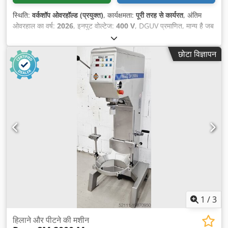
स्थिति:
वर्कशॉप ओवरहॉल्ड (प्रयुक्त)
, कार्यक्षमता:
पूरी तरह से कार्यरत
, अंतिम
ओवरहाल का वर्ष:
2026
, इनपुट वोल्टेज:
400 V
, DGUV प्रमाणित, मान्य है जब
तक:
09/2027
, कुल लंबाई:
750 मिमी
, कुल वजन:
285 किग्रा
, कुल चौड़ाई:
640 मिमी
, कुल ऊँचाई:
1,650 मिमी
, इलेक्ट्रिकल फ्यूज:
16 A
, इनपुट आवृत्ति:
छोटा विज्ञापन
50 Hz
, खाली वजन:
285 किग्रा
,
1
/
3
हिलाने और पीटने की मशीन