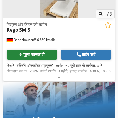
1
/
9
मिश्रण और फेंटने की मशीन
Rego
SM 3
Babenhausen
6,860 km
मूल्य जानकारी
कॉल करें
स्थिति:
वर्कशॉप ओवरहॉल्ड (प्रयुक्त)
, कार्यक्षमता:
पूरी तरह से कार्यरत
, अंतिम
ओवरहाल का वर्ष:
2026
, वारंटी अवधि:
3 महीने
, इनपुट वोल्टेज:
400 V
, DGUV
प्रमाणित, मान्य है जब तक:
09/2027
, कुल वजन:
375 किग्रा
, इलेक्ट्रिकल
फ्यूज:
16 A
, इनपुट आवृत्ति:
50 Hz
, खाली वजन:
375 किग्रा
,