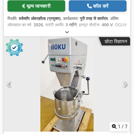
मूल्य जानकारी
कॉल करें
स्थिति:
वर्कशॉप ओवरहॉल्ड (प्रयुक्त)
, कार्यक्षमता:
पूरी तरह से कार्यरत
, अंतिम
ओवरहाल का वर्ष:
2026
, वारंटी अवधि:
3 महीने
, इनपुट वोल्टेज:
400 V
, DGUV
प्रमाणित, मान्य है जब तक:
08/2027
, कुल लंबाई:
700 मिमी
, कुल वजन:
285
किग्रा
, कुल चौड़ाई:
650 मिमी
, कुल ऊँचाई:
1,420 मिमी
, इलेक्ट्रिकल फ्यूज:
10
छोटा विज्ञापन
A
, इनपुट आवृत्ति:
50 Hz
, खाली वजन:
285 किग्रा
,
1
/
7