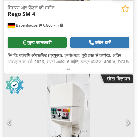
मिश्रण और फेंटने की मशीन
Rego
SM 4
Babenhausen
6,860 km
मूल्य जानकारी
कॉल करें
स्थिति:
वर्कशॉप ओवरहॉल्ड (प्रयुक्त)
, कार्यक्षमता:
पूरी तरह से कार्यरत
, अंतिम
ओवरहाल का वर्ष:
2026
, वारंटी अवधि:
6 महीने
, इनपुट वोल्टेज:
400 V
, DGUV
प्रमाणित, मान्य है जब तक:
08/2027
, कुल लंबाई:
680 मिमी
, कुल वजन:
320
किग्रा
, कुल चौड़ाई:
720 मिमी
, कुल ऊँचाई:
1,710 मिमी
, इलेक्ट्रिकल फ्यूज:
16
छोटा विज्ञापन
A
, इनपुट आवृत्ति:
50 Hz
, खाली वजन:
320 किग्रा
,