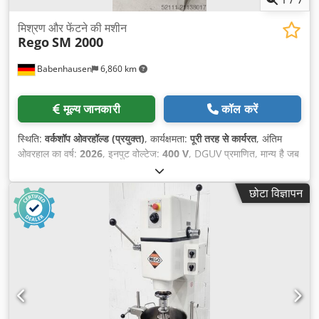
मिश्रण और फेंटने की मशीन
Rego
SM 2000
Babenhausen
6,860 km
मूल्य जानकारी
कॉल करें
स्थिति:
वर्कशॉप ओवरहॉल्ड (प्रयुक्त)
, कार्यक्षमता:
पूरी तरह से कार्यरत
, अंतिम
ओवरहाल का वर्ष:
2026
, इनपुट वोल्टेज:
400 V
, DGUV प्रमाणित, मान्य है जब
तक:
07/2027
, कुल वजन:
320 किग्रा
, इलेक्ट्रिकल फ्यूज:
16 A
, इनपुट
आवृत्ति:
50 Hz
, खाली वजन:
320 किग्रा
,
छोटा विज्ञापन