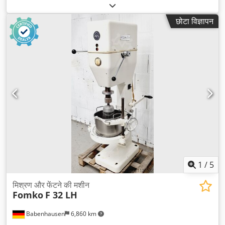
फ्यूज:
16 A
, इनपुट आवृत्ति:
50 Hz
, खाली वजन:
195 किग्रा
,
छोटा विज्ञापन
1
/
5
मिश्रण और फेंटने की मशीन
Fomko
F 32 LH
Babenhausen
6,860 km