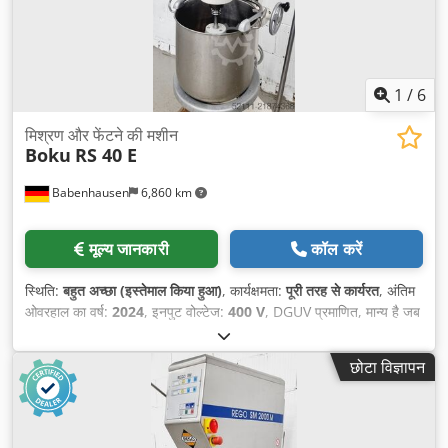
1
/
6
मिश्रण और फेंटने की मशीन
Boku
RS 40 E
Babenhausen
6,860 km
मूल्य जानकारी
कॉल करें
स्थिति:
बहुत अच्छा (इस्तेमाल किया हुआ)
, कार्यक्षमता:
पूरी तरह से कार्यरत
, अंतिम
ओवरहाल का वर्ष:
2024
, इनपुट वोल्टेज:
400 V
, DGUV प्रमाणित, मान्य है जब
तक:
08/2027
, कुल वजन:
285 किग्रा
, इलेक्ट्रिकल फ्यूज:
16 A
, इनपुट
आवृत्ति:
50 Hz
, खाली वजन:
285 किग्रा
,
छोटा विज्ञापन