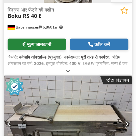
मिश्रण और फेंटने की मशीन
Boku
RS 40 E
Babenhausen
6,860 km
मूल्य जानकारी
कॉल करें
स्थिति:
वर्कशॉप ओवरहॉल्ड (प्रयुक्त)
, कार्यक्षमता:
पूरी तरह से कार्यरत
, अंतिम
ओवरहाल का वर्ष:
2026
, इनपुट वोल्टेज:
400 V
, DGUV प्रमाणित, मान्य है जब
तक:
09/2027
, कुल लंबाई:
700 मिमी
, कुल वजन:
258 किग्रा
, कुल चौड़ाई:
550 मिमी
, कुल ऊँचाई:
1,670 मिमी
, इलेक्ट्रिकल फ्यूज:
16 A
, इनपुट आवृत्ति:
छोटा विज्ञापन
50 Hz
, खाली वजन:
258 किग्रा
,