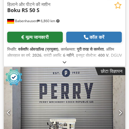
हिलाने और पीटने की मशीन
Boku
RS 50 S
Babenhausen
6,860 km
मूल्य जानकारी
कॉल करें
स्थिति:
वर्कशॉप ओवरहॉल्ड (प्रयुक्त)
, कार्यक्षमता:
पूरी तरह से कार्यरत
, अंतिम
ओवरहाल का वर्ष:
2026
, वारंटी अवधि:
6 महीने
, इनपुट वोल्टेज:
400 V
, DGUV
प्रमाणित, मान्य है जब तक:
08/2027
, कुल लंबाई:
800 मिमी
, कुल वजन:
400
किग्रा
, कुल चौड़ाई:
700 मिमी
, कुल ऊँचाई:
1,670 मिमी
, इलेक्ट्रिकल फ्यूज:
16
छोटा विज्ञापन
A
, इनपुट आवृत्ति:
50 Hz
, खाली वजन:
400 किग्रा
,