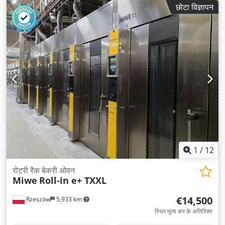
छोटा विज्ञापन
1
/
12
रोटरी रैक बेकरी ओवन
Miwe
Roll-in e+ TXXL
€14,500
Rzeszów
5,933 km
स्थिर मूल्य कर के अतिरिक्त