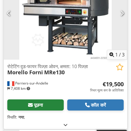
1
/
3
रोटेटिंग वुड-फायर पिज़्ज़ा ओवन, क्षमता: 10 पिज़्ज़ा
Morello Forni
MRe130
€19,500
Perriers-sur-Andelle
7,408 km
स्थिर मूल्य कर के अतिरिक्त
पूछना
कॉल करें
स्थिति:
नया
,