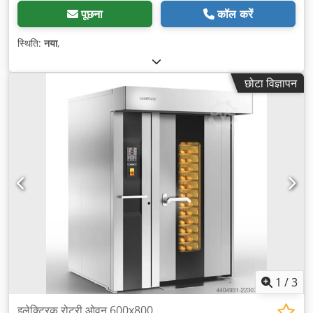
पूछना
कॉल करें
स्थिति:
नया
,
छोटा विज्ञापन
1
/
3
इलेक्ट्रिक रोटरी ओवन 600x800