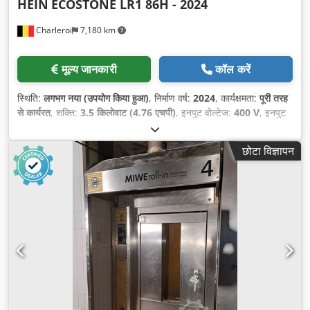
HEIN
ECOSTONE LR1 86H - 2024
Charleroi
7,180 km
मूल्य जानकारी
कॉल करें
स्थिति:
लगभग नया (उपयोग किया हुआ)
, निर्माण वर्ष:
2024
, कार्यक्षमता:
पूरी तरह
से कार्यरत
, शक्ति:
3.5 किलोवाट (4.76 एचपी)
, इनपुट वोल्टेज:
400 V
, इनपुट
आवृत्ति:
50 Hz
, इनपुट करेंट का प्रकार:
तीन-चरणीय
, ईंधन का प्रकार:
गैस
,
उपकरण:
सीई चिह्नांकन
,
छोटा विज्ञापन