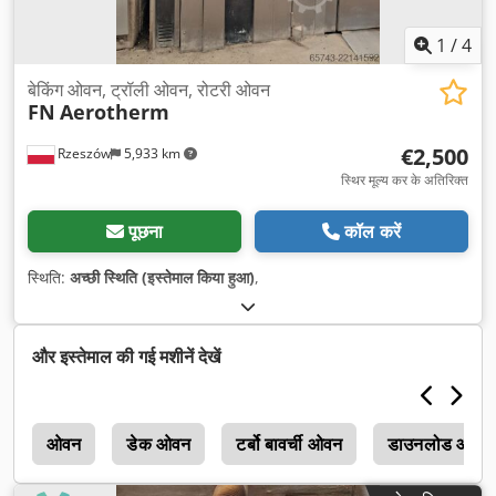
1
/
4
बेकिंग ओवन, ट्रॉली ओवन, रोटरी ओवन
FN
Aerotherm
€2,500
Rzeszów
5,933 km
स्थिर मूल्य कर के अतिरिक्त
पूछना
कॉल करें
स्थिति:
अच्छी स्थिति (इस्तेमाल किया हुआ)
,
और इस्तेमाल की गई मशीनें देखें
े
ओवन
डेक ओवन
टर्बो बावर्ची ओवन
डाउनलोड ओवन