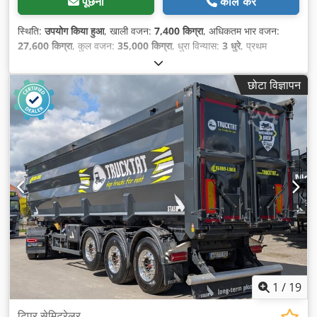
पूछना
कॉल करें
स्थिति:
उपयोग किया हुआ
, खाली वजन:
7,400 किग्रा
, अधिकतम भार वजन:
27,600 किग्रा
, कुल वजन:
35,000 किग्रा
, धुरा विन्यास:
3 धुरे
, प्रथम
पंजीकरण:
05/2012
, लोडिंग स्पेस वॉल्यूम:
50 मी³
, सस्पेंशन:
हवा
, उपकरण:
एबीएस
,
छोटा विज्ञापन
1
/
19
टिपर सेमिट्रेलर