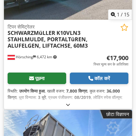
1
/
15
टिपर सेमिट्रेलर
SCHWARZMüLLER
K10VLN3
STAHLMULDE, PORTALTüREN,
ALUFELGEN, LIFTACHSE, 60M3
€17,900
Hörsching
6,472 km
स्थिर मूल्य कर के अतिरिक्त
पूछना
कॉल करें
स्थिति:
उपयोग किया हुआ
, खाली वजन:
7,800 किग्रा
, कुल वजन:
36,000
किग्रा
, धुरा विन्यास:
3 धुरे
, प्रथम पंजीकरण:
08/2019
, लोडिंग स्पेस वॉल्यूम:
60 मी³
, सस्पेंशन:
हवा
, टायर का आकार:
385/65 R 22,5
, टायर की स्थिति:
100 प्रतिशत
, उपकरण:
एबीएस
,
छोटा विज्ञापन