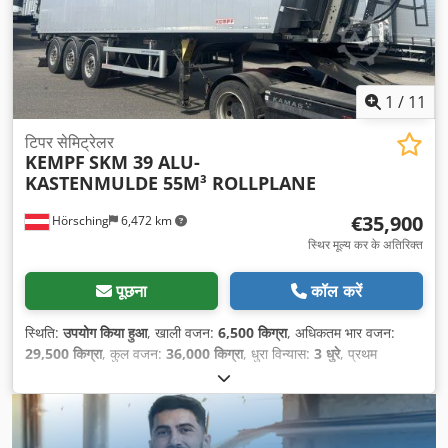
1
/
11
टिपर सेमिट्रेलर
KEMPF
SKM 39 ALU-
KASTENMULDE 55M³ ROLLPLANE
€35,900
Hörsching
6,472 km
स्थिर मूल्य कर के अतिरिक्त
पूछना
कॉल करें
स्थिति:
उपयोग किया हुआ
, खाली वजन:
6,500 किग्रा
, अधिकतम भार वजन:
29,500 किग्रा
, कुल वजन:
36,000 किग्रा
, धुरा विन्यास:
3 धुरे
, प्रथम
पंजीकरण:
08/2023
, लोडिंग स्पेस की लंबाई:
10,500 मिमी
, लोडिंग स्पेस
वॉल्यूम:
55 मी³
, सस्पेंशन:
हवा
, टायर का आकार:
385/65 R22,5
, उपकरण:
एबीएस
,