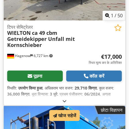
1
/
50
टिपर सेमिट्रेलर
WIELTON
ca 49 cbm
Getreidekipper Unfall mit
Kornschieber
€17,000
Hagenow
6,727 km
स्थिर मूल्य कर के अतिरिक्त
पूछना
कॉल करें
स्थिति:
उपयोग किया हुआ
, अधिकतम भार वजन:
29,710 किग्रा
, कुल वजन:
36,000 किग्रा
, धुरा विन्यास:
3 धुरे
, प्रथम पंजीकरण:
06/2024
, अगला
निरीक्षण (TÜV):
06/2025
, लोडिंग स्पेस वॉल्यूम:
49 मी³
, कुल लंबाई:
11,090
मिमी
, कुल चौड़ाई:
2,550 मिमी
, कुल ऊँचाई:
3,550 मिमी
, निर्माण वर्ष:
2024
,
छोटा विज्ञापन
उपकरण:
एबीएस
,
खोज सहेजें