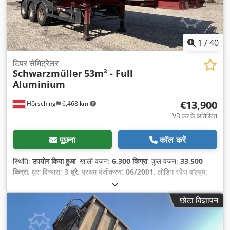
1
/
40
टिपर सेमिट्रेलर
Schwarzmüller
53m³ - Full
Aluminium
€13,900
Hörsching
6,468 km
VB कर के अतिरिक्त
पूछना
कॉल करें
स्थिति:
उपयोग किया हुआ
, खाली वजन:
6,300 किग्रा
, कुल वजन:
33,500
किग्रा
, धुरा विन्यास:
3 धुरे
, प्रथम पंजीकरण:
06/2001
, लोडिंग स्पेस वॉल्यूम:
53 मी³
, सस्पेंशन:
हवा
, टायर का आकार:
385/65 R22.5
, टायर की स्थिति:
80
प्रतिशत
, ट्रेलर ब्रेक:
ब्रेक वाला ट्रेलर
, निर्माण वर्ष:
2001
, उपकरण:
एबीएस
,
छोटा विज्ञापन