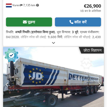
€26,900
Vuren
7,135 km
VB कर के अतिरिक्त
पूछना
कॉल करें
स्थिति:
अच्छी स्थिति (इस्तेमाल किया हुआ)
, धुरा विन्यास:
3 धुरे
, प्रथम पंजीकरण:
04/2020
, लोडिंग स्पेस की लंबाई:
9,600 मिमी
, लोडिंग स्पेस की चौड़ाई:
2,430
मिमी
, लोडिंग स्पेस की ऊँचाई:
2,080 मिमी
, कुल लंबाई:
10,900 मिमी
, कुल
चौड़ाई:
2,500 मिमी
, कुल ऊँचाई:
3,800 मिमी
, सस्पेंशन:
हवा
, टायर का आकार:
छोटा विज्ञापन
385/65R22,5
, रंग:
अन्य
, निर्माण वर्ष:
2020
, उपकरण:
एबीएस
,