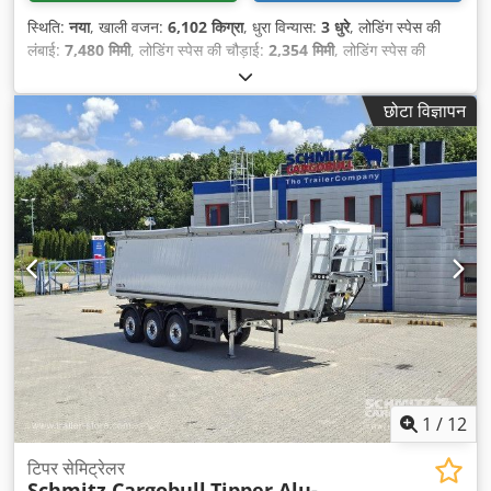
स्थिति:
नया
, खाली वजन:
6,102 किग्रा
, धुरा विन्यास:
3 धुरे
, लोडिंग स्पेस की
लंबाई:
7,480 मिमी
, लोडिंग स्पेस की चौड़ाई:
2,354 मिमी
, लोडिंग स्पेस की
ऊँचाई:
1,560 मिमी
, लोडिंग स्पेस वॉल्यूम:
26 मी³
, सस्पेंशन:
हवा
, टायर का
आकार:
385/65 R22,5
, निर्माण वर्ष:
2026
, उपकरण:
एबीएस
,
छोटा विज्ञापन
1
/
12
टिपर सेमिट्रेलर
Schmitz Cargobull
Tipper Alu-