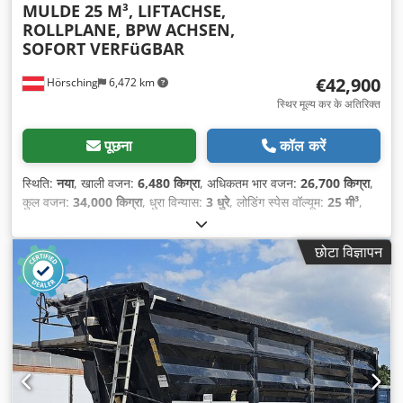
MULDE 25 M³, LIFTACHSE,
ROLLPLANE, BPW ACHSEN,
SOFORT VERFüGBAR
€42,900
Hörsching
6,472 km
स्थिर मूल्य कर के अतिरिक्त
पूछना
कॉल करें
स्थिति:
नया
, खाली वजन:
6,480 किग्रा
, अधिकतम भार वजन:
26,700 किग्रा
,
कुल वजन:
34,000 किग्रा
, धुरा विन्यास:
3 धुरे
, लोडिंग स्पेस वॉल्यूम:
25 मी³
,
सस्पेंशन:
हवा
, टायर का आकार:
385/65 R 22,5
, टायर की स्थिति:
100
प्रतिशत
, उपकरण:
एबीएस
,
छोटा विज्ञापन