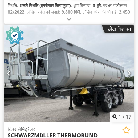
स्थिति:
अच्छी स्थिति (इस्तेमाल किया हुआ)
, धुरा विन्यास:
3 धुरे
, प्रथम पंजीकरण:
02/2022
, लोडिंग स्पेस की लंबाई:
9,800 मिमी
, लोडिंग स्पेस की चौड़ाई:
2,450
मिमी
, लोडिंग स्पेस की ऊँचाई:
2,100 मिमी
, कुल लंबाई:
10,900 मिमी
, कुल
चौड़ाई:
2,550 मिमी
, कुल ऊँचाई:
3,900 मिमी
, सस्पेंशन:
हवा
, टायर का आकार:
छोटा विज्ञापन
385/65R22,5
, रंग:
अन्य
, निर्माण वर्ष:
2022
, उपकरण:
एबीएस
,
1
/
17
टिपर सेमिट्रेलर
SCHWARZMüLLER
THERMORUND