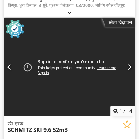
किग्रा
, धुरा विन्यास:
3 धुरे
, प्रथम पंजीकरण:
03/2000
, लोडिंग स्पेस वॉल्यूम:
55 मी³
, सस्पेंशन:
हवा
, टायर का आकार:
385/65 R22.5
, निर्माण वर्ष:
2000
,
उपकरण:
एबीएस
,
छोटा विज्ञापन
1
/
14
डंप ट्रक
SCHMITZ
SKI 9,6 52m3