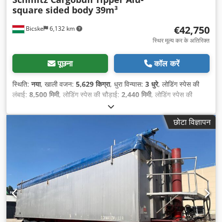
square sided body 39m³
€42,750
Bicske
6,132 km
स्थिर मूल्य कर के अतिरिक्त
पूछना
कॉल करें
स्थिति:
नया
, खाली वजन:
5,629 किग्रा
, धुरा विन्यास:
3 धुरे
, लोडिंग स्पेस की
लंबाई:
8,500 मिमी
, लोडिंग स्पेस की चौड़ाई:
2,440 मिमी
, लोडिंग स्पेस की
ऊँचाई:
1,900 मिमी
, लोडिंग स्पेस वॉल्यूम:
39 मी³
, सस्पेंशन:
हवा
, टायर का
आकार:
385/65 R22,5
, निर्माण वर्ष:
2026
, उपकरण:
एबीएस
,
छोटा विज्ञापन