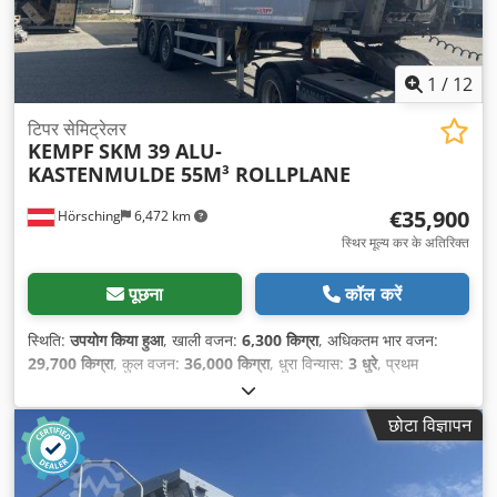
1
/
12
टिपर सेमिट्रेलर
KEMPF
SKM 39 ALU-
KASTENMULDE 55M³ ROLLPLANE
€35,900
Hörsching
6,472 km
स्थिर मूल्य कर के अतिरिक्त
पूछना
कॉल करें
स्थिति:
उपयोग किया हुआ
, खाली वजन:
6,300 किग्रा
, अधिकतम भार वजन:
29,700 किग्रा
, कुल वजन:
36,000 किग्रा
, धुरा विन्यास:
3 धुरे
, प्रथम
पंजीकरण:
12/2023
, लोडिंग स्पेस वॉल्यूम:
55 मी³
, सस्पेंशन:
हवा
, उपकरण:
एबीएस
,
छोटा विज्ञापन