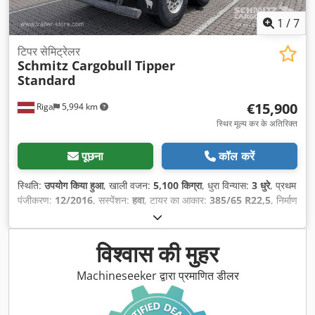
1
/
7
टिपर सेमिट्रेलर
Schmitz Cargobull
Tipper
Standard
€15,900
Riga
5,994 km
स्थिर मूल्य कर के अतिरिक्त
पूछना
कॉल करें
स्थिति:
उपयोग किया हुआ
, खाली वजन:
5,100 किग्रा
, धुरा विन्यास:
3 धुरे
, प्रथम
पंजीकरण:
12/2016
, सस्पेंशन:
हवा
, टायर का आकार:
385/65 R22,5
, निर्माण
वर्ष:
2016
, उपकरण:
एबीएस
,
विश्वास की मुहर
Machineseeker द्वारा प्रमाणित डीलर