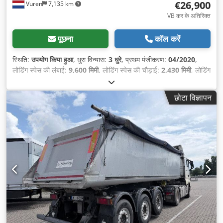
€26,900
Vuren
7,135 km
VB कर के अतिरिक्त
पूछना
कॉल करें
स्थिति:
उपयोग किया हुआ
, धुरा विन्यास:
3 धुरे
, प्रथम पंजीकरण:
04/2020
,
लोडिंग स्पेस की लंबाई:
9,600 मिमी
, लोडिंग स्पेस की चौड़ाई:
2,430 मिमी
, लोडिंग
स्पेस की ऊँचाई:
2,000 मिमी
, कुल लंबाई:
10,900 मिमी
, कुल चौड़ाई:
2,550
मिमी
, कुल ऊँचाई:
3,800 मिमी
, सस्पेंशन:
हवा
, टायर का आकार:
छोटा विज्ञापन
385/65R22,5
, रंग:
अन्य
, निर्माण वर्ष:
2020
, उपकरण:
एबीएस
,