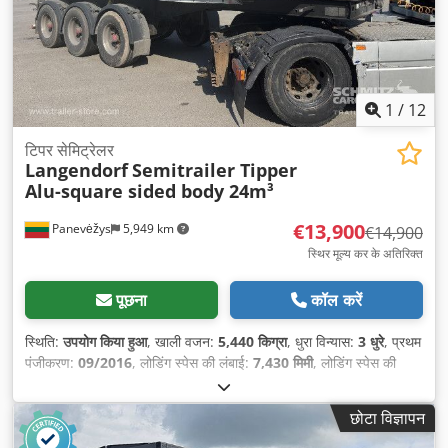
1
/
12
टिपर सेमिट्रेलर
Langendorf
Semitrailer Tipper
Alu-square sided body 24m³
€13,900
Panevėžys
5,949 km
€14,900
स्थिर मूल्य कर के अतिरिक्त
पूछना
कॉल करें
स्थिति:
उपयोग किया हुआ
, खाली वजन:
5,440 किग्रा
, धुरा विन्यास:
3 धुरे
, प्रथम
पंजीकरण:
09/2016
, लोडिंग स्पेस की लंबाई:
7,430 मिमी
, लोडिंग स्पेस की
चौड़ाई:
2,290 मिमी
, लोडिंग स्पेस की ऊँचाई:
1,430 मिमी
, लोडिंग स्पेस वॉल्यूम:
24 मी³
, टायर का आकार:
385/65 R22,5
, निर्माण वर्ष:
2016
, उपकरण:
छोटा विज्ञापन
एबीएस
,