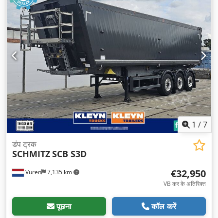
1
/
7
डंप ट्रक
SCHMITZ
SCB S3D
€32,950
Vuren
7,135 km
VB कर के अतिरिक्त
पूछना
कॉल करें