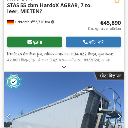
STAS
55 cbm HardoX AGRAR, 7 to.
leer, MIETEN?
€45,890
Lichtenfels
6,710 km
स्थिर मूल्य कर के अतिरिक्त
पूछना
कॉल करें
स्थिति:
उपयोग किया हुआ
, अधिकतम भार वजन:
34,422 किग्रा
, कुल वजन:
42,000 किग्रा
, धुरा विन्यास:
3 धुरे
, प्रथम पंजीकरण:
01/2024
, अगला
निरीक्षण (TÜV):
01/2027
, लोडिंग स्पेस की लंबाई:
10,149 मिमी
, लोडिंग स्पेस
की चौड़ाई:
2,400 मिमी
, लोडिंग स्पेस की ऊँचाई:
2,280 मिमी
, लोडिंग स्पेस
छोटा विज्ञापन
वॉल्यूम:
55 मी³
, कुल लंबाई:
11,521 मिमी
, कुल चौड़ाई:
2,550 मिमी
, कुल
ऊँचाई:
3,672 मिमी
, निर्माण वर्ष:
2024
, उपकरण:
एबीएस
,