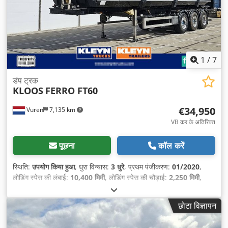
1
/
7
डंप ट्रक
KLOOS
FERRO FT60
€34,950
Vuren
7,135 km
VB कर के अतिरिक्त
पूछना
कॉल करें
स्थिति:
उपयोग किया हुआ
, धुरा विन्यास:
3 धुरे
, प्रथम पंजीकरण:
01/2020
,
लोडिंग स्पेस की लंबाई:
10,400 मिमी
, लोडिंग स्पेस की चौड़ाई:
2,250 मिमी
,
लोडिंग स्पेस की ऊँचाई:
2,300 मिमी
, कुल लंबाई:
12,200 मिमी
, कुल चौड़ाई:
2,550 मिमी
, कुल ऊँचाई:
3,950 मिमी
, सस्पेंशन:
हवा
, टायर का आकार:
छोटा विज्ञापन
385/65R22,5
, व्हीलबेस:
8,800 मिमी
, रंग:
अन्य
, निर्माण वर्ष:
2020
, उपकरण:
एबीएस
,