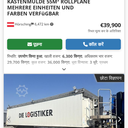
KASTENMULDE 55M³ ROLLPLANE
MEHRERE EINHEITEN UND
FARBEN VERFüGBAR
€39,900
Hörsching
6,472 km
स्थिर मूल्य कर के अतिरिक्त
पूछना
कॉल करें
स्थिति:
उपयोग किया हुआ
, खाली वजन:
6,300 किग्रा
, अधिकतम भार वजन:
29,700 किग्रा
, कुल वजन:
36,000 किग्रा
, धुरा विन्यास:
3 धुरे
, प्रथम
पंजीकरण:
06/2024
, लोडिंग स्पेस की लंबाई:
10,500 मिमी
, लोडिंग स्पेस
वॉल्यूम:
55 मी³
, सस्पेंशन:
हवा
, टायर का आकार:
385/65 R22,5
, उपकरण:
छोटा विज्ञापन
एबीएस
,