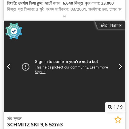
स्थिति:
उपयोग किया हुआ
, खाली वजन:
6,640 किग्रा
, कुल वजन:
33,000
किग्रा
, धुरा विन्यास:
3 धुरे
, प्रथम पंजीकरण:
03/2001
, सस्पेंशन:
हवा
, टायर का
आकार:
385/65 R22.5
, ट्रेलर ब्रेक:
ब्रेक वाला ट्रेलर
, निर्माण वर्ष:
2001
,
उपकरण:
एबीएस
,
छोटा विज्ञापन
1
/
9
डंप ट्रक
SCHMITZ
SKI 9,6 52m3