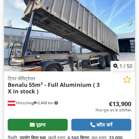
1
/
50
टिपर सेमिट्रेलर
Benalu
55m³ - Full Aluminium ( 3
X in stock )
€13,900
Hörsching
6,468 km
स्थिर मूल्य कर के अतिरिक्त
पूछना
कॉल करें
स्थिति:
उपयोग किया हुआ
, खाली वजन:
6,560 किग्रा
, कुल वजन:
33,000