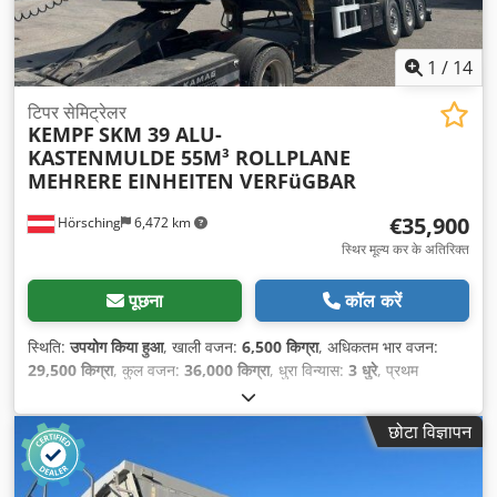
1
/
14
टिपर सेमिट्रेलर
KEMPF
SKM 39 ALU-
KASTENMULDE 55M³ ROLLPLANE
MEHRERE EINHEITEN VERFüGBAR
€35,900
Hörsching
6,472 km
स्थिर मूल्य कर के अतिरिक्त
पूछना
कॉल करें
स्थिति:
उपयोग किया हुआ
, खाली वजन:
6,500 किग्रा
, अधिकतम भार वजन:
29,500 किग्रा
, कुल वजन:
36,000 किग्रा
, धुरा विन्यास:
3 धुरे
, प्रथम
पंजीकरण:
11/2023
, लोडिंग स्पेस वॉल्यूम:
55 मी³
, सस्पेंशन:
हवा
, उपकरण:
एबीएस
,
छोटा विज्ञापन