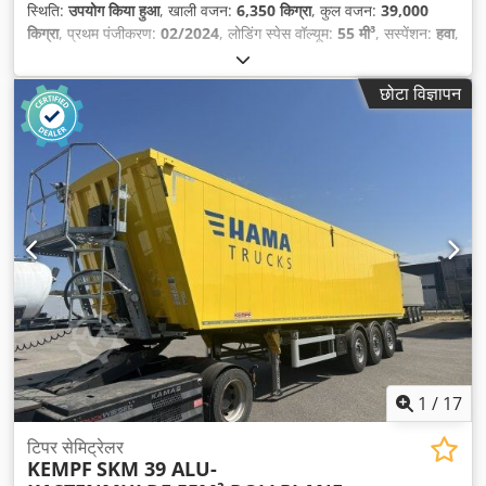
स्थिति:
उपयोग किया हुआ
, खाली वजन:
6,350 किग्रा
, कुल वजन:
39,000
किग्रा
, प्रथम पंजीकरण:
02/2024
, लोडिंग स्पेस वॉल्यूम:
55 मी³
, सस्पेंशन:
हवा
,
उपकरण:
एबीएस
,
छोटा विज्ञापन
1
/
17
टिपर सेमिट्रेलर
KEMPF
SKM 39 ALU-