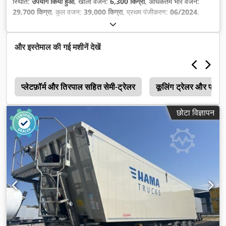
स्थिति:
उपयोग किया हुआ
, खाली वजन:
6,300 किग्रा
, अधिकतम भार वजन:
29,700 किग्रा
, कुल वजन:
39,000 किग्रा
, प्रथम पंजीकरण:
06/2024
,
लोडिंग स्पेस वॉल्यूम:
55 मी³
, उपकरण:
एबीएस
,
और इस्तेमाल की गई मशीनें देखें
r
प्लेटफ़ॉर्म और तिरपाल सहित सेमी-ट्रेलर
कूलिंग ट्रेलर और फ्रेश 
छोटा विज्ञापन