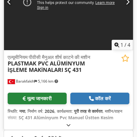
1
/
4
एल्यूमीनियम पीवीसी मैनुअल शीर्ष काटने की मशीन
PLASTMAK PVC ALÜMİNYUM
İŞLEME MAKİNALARI
SÇ 431
Barakfakih
5,166 km
मूल्य जानकारी
कॉल करें
स्थिति:
नया
, निर्माण वर्ष:
2026
, कार्यक्षमता:
पूरी तरह से कार्यरत
, मशीन/वाहन
संख्या:
SÇ 431 Alüminyum Pvc Manuel Üstten Kesim
Makinesi
,