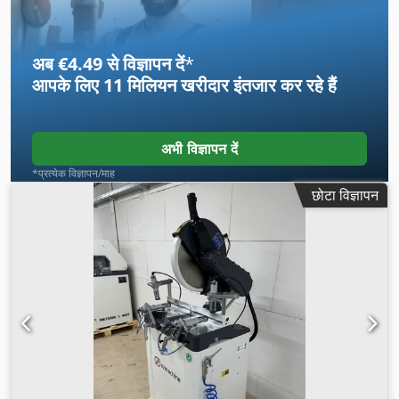
अब €4.49 से विज्ञापन दें
*
आपके लिए
11 मिलियन खरीदार
इंतजार कर रहे हैं
अभी विज्ञापन दें
*प्रत्येक विज्ञापन/माह
छोटा विज्ञापन