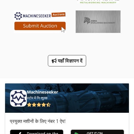
पूरी तरह से स्वचालित रूप से देखा
फल
मशीन वाइस 200 मिमी
मिलिंग कटर
वाइस 200 एमएम
यहाँ विज्ञापन दें
स् पेक् टर तकनीक
हब इकाई
Machineseeker
स्टोर में निःशुल्क
प्रयुक्त मशीनों के लिए नंबर 1 ऐप!