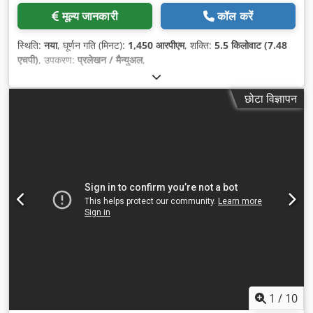
मूल्य जानकारी
कॉल करें
स्थिति:
नया
, घूर्णन गति (मिनट):
1,450 आरपीएम
, शक्ति:
5.5 किलोवाट (7.48
एचपी)
, उपकरण:
प्रलेखन / मैन्युअल
,
छोटा विज्ञापन
1
/
10