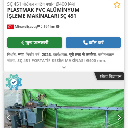
SÇ 451 पोर्टेबल कटिंग मशीन Ø400 मिमी
PLASTMAK PVC ALÜMİNYUM
İŞLEME MAKİNALARI
SÇ 451
Minareliçavuş
5,194 km
मूल्य जानकारी
कॉल करें
स्थिति:
नया
, निर्माण वर्ष:
2026
, कार्यक्षमता:
पूरी तरह से कार्यरत
, मशीन/वाहन
संख्या:
SÇ 451 PORTATİF KESİM MAKİNASI Ø400 mm
,
छोटा विज्ञापन