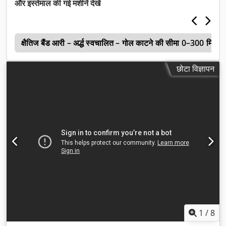
और इस्तेमाल की गई मशीनें देखें
ध
क्षैतिज बैंड आरी – अर्द्ध स्वचालित – गोल काटने की सीमा 0–300 मिमी
छोटा विज्ञापन
1
/
8