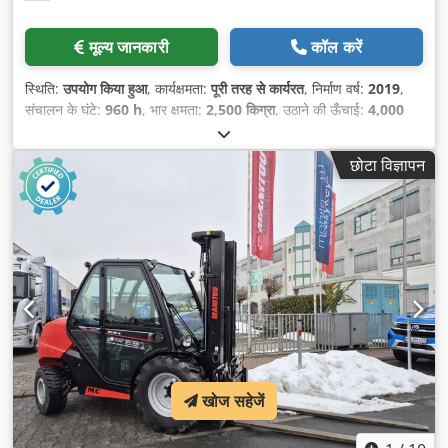
मूल्य जानकारी
कॉल करें
स्थिति:
उपयोग किया हुआ
, कार्यक्षमता:
पूरी तरह से कार्यरत
, निर्माण वर्ष:
2019
,
संचालन के घंटे:
960 h
, भार क्षमता:
2,500 किग्रा
, उठाने की ऊँचाई:
4,000
मिमी
, निःशुल्क उत्थान:
1,321 मिमी
, ईंधन का प्रकार:
डीज़ल
, मस्त प्रकार:
ट्रिप्लेक्स
, निर्माण ऊँचाई:
2,045 मिमी
, शक्ति:
44 किलोवाट (59.82 एचपी)
,
छोटा विज्ञापन
फोर्क की लंबाई:
1,200 मिमी
, खाली वजन:
4,475 किग्रा
, कुल लंबाई:
2,260
मिमी
, ड्राइव प्रकार:
Diesel
, निर्माण चौड़ाई:
1,540 मिमी
,
खोज सहेजें