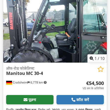
1
/
10
ऑफ-रोड फोर्कलिफ्ट
Manitou
MC 30-4
€54,500
Crailsheim
6,778 km
VB कर के अतिरिक्त
पूछना
कॉल करें
स्थिति:
उपयोग किया हुआ
, निर्माण वर्ष:
2023
, भार क्षमता:
3,000 किग्रा
, उठाने