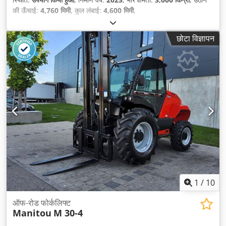
की ऊँचाई:
4,760 मिमी
, कुल लंबाई:
4,600 मिमी
,
छोटा विज्ञापन
1
/
10
ऑफ-रोड फोर्कलिफ्ट
Manitou
M 30-4