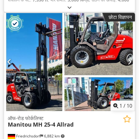
मिमी
, निःशुल्क उत्थान:
150 मिमी
, ईंधन का प्रकार:
डीज़ल
, मस्त प्रकार:
सिम्प्लेक्स
, निर्माण ऊँचाई:
2,755 मिमी
, शक्ति:
38 किलोवाट (51.67 एचपी)
,
छोटा विज्ञापन
फोर्क कैरिज चौड़ाई:
1,260 मिमी
, फोर्क की लंबाई:
1,200 मिमी
, खाली वजन:
5,500 किग्रा
, कुल लंबाई:
4,080 मिमी
, ड्राइव प्रकार:
Diesel
, निर्माण चौड़ाई:
1,323 मिमी
,
1
/
10
ऑफ-रोड फोर्कलिफ्ट
Manitou
MH 25-4 Allrad
Friedrichsdorf
6,882 km