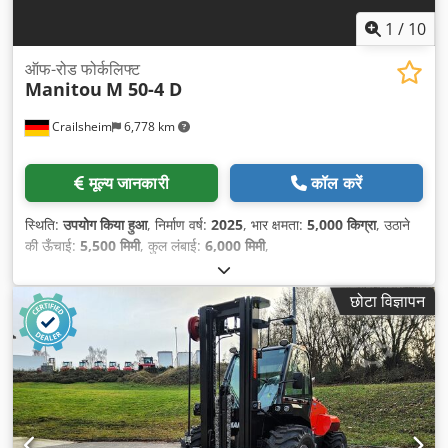
1
/
10
ऑफ-रोड फोर्कलिफ्ट
Manitou
M 50-4 D
Crailsheim
6,778 km
मूल्य जानकारी
कॉल करें
स्थिति:
उपयोग किया हुआ
, निर्माण वर्ष:
2025
, भार क्षमता:
5,000 किग्रा
, उठाने
की ऊँचाई:
5,500 मिमी
, कुल लंबाई:
6,000 मिमी
,
छोटा विज्ञापन