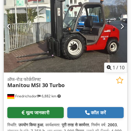
1
/
10
ऑफ-रोड फोर्कलिफ्ट
Manitou
MSI 30 Turbo
Friedrichsdorf
6,882 km
मूल्य जानकारी
कॉल करें
स्थिति:
उपयोग किया हुआ
, कार्यक्षमता:
पूरी तरह से कार्यरत
, निर्माण वर्ष:
2003
,
संचालन के घंटे:
7,350 h
, भार क्षमता:
3,000 किग्रा
, उठाने की ऊँचाई:
4,000