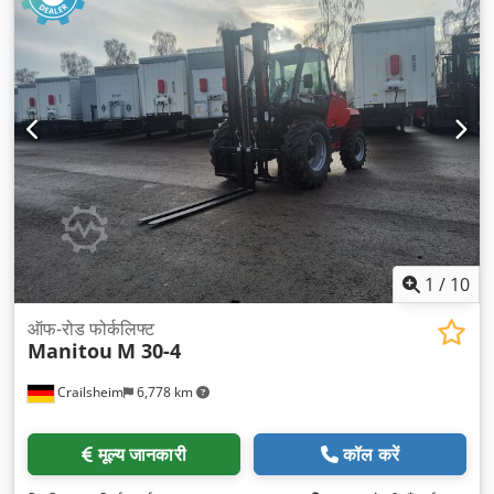
1
/
10
ऑफ-रोड फोर्कलिफ्ट
Manitou
M 30-4
Crailsheim
6,778 km
मूल्य जानकारी
कॉल करें