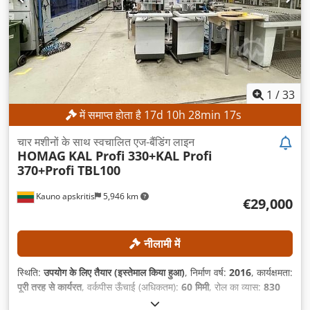
1
/
33
में समाप्त होता है
17
d
10
h
28
min
15
s
चार मशीनों के साथ स्वचालित एज-बैंडिंग लाइन
HOMAG
KAL Profi 330+KAL Profi
370+Profi TBL100
Kauno apskritis
5,946 km
€29,000
नीलामी में
स्थिति:
उपयोग के लिए तैयार (इस्तेमाल किया हुआ)
, निर्माण वर्ष:
2016
, कार्यक्षमता:
पूरी तरह से कार्यरत
, वर्कपीस ऊँचाई (अधिकतम):
60 मिमी
, रोल का व्यास:
830
मिमी
,