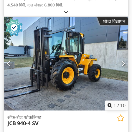
4,540 मिमी
, कुल लंबाई:
6,800 मिमी
,
छोटा विज्ञापन
1
/
10
ऑफ-रोड फोर्कलिफ्ट
JCB
940-4 SV