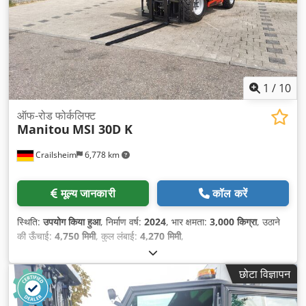
1
/
10
ऑफ-रोड फोर्कलिफ्ट
Manitou
MSI 30D K
Crailsheim
6,778 km
मूल्य जानकारी
कॉल करें
स्थिति:
उपयोग किया हुआ
, निर्माण वर्ष:
2024
, भार क्षमता:
3,000 किग्रा
, उठाने
की ऊँचाई:
4,750 मिमी
, कुल लंबाई:
4,270 मिमी
,
छोटा विज्ञापन