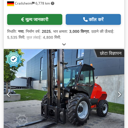
Crailsheim
6,778 km
मूल्य जानकारी
कॉल करें
स्थिति:
नया
, निर्माण वर्ष:
2025
, भार क्षमता:
3,000 किग्रा
, उठाने की ऊँचाई:
5,535 मिमी
, कुल लंबाई:
4,800 मिमी
,
छोटा विज्ञापन