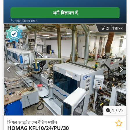
अभी विज्ञापन दें
*प्रत्येक विज्ञापन/माह
छोटा विज्ञापन
1
/
22
सिंगल साइडेड एज बैंडिंग मशीन
HOMAG
KFL10/24/PU/30