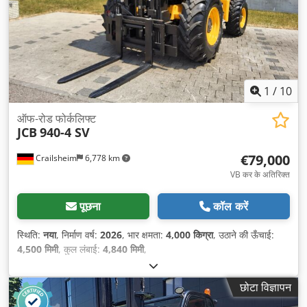
1
/
10
ऑफ-रोड फोर्कलिफ्ट
JCB
940-4 SV
€79,000
Crailsheim
6,778 km
VB कर के अतिरिक्त
पूछना
कॉल करें
स्थिति:
नया
, निर्माण वर्ष:
2026
, भार क्षमता:
4,000 किग्रा
, उठाने की ऊँचाई:
4,500 मिमी
, कुल लंबाई:
4,840 मिमी
,
छोटा विज्ञापन