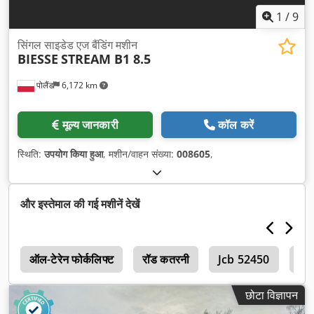
1
/
9
सिंगल साइडेड एज बैंडिंग मशीन
BIESSE
STREAM B1 8.5
पोलैंड
6,172 km
मूल्य जानकारी
कॉल करें
स्थिति:
उपयोग किया हुआ
, मशीन/वाहन संख्या:
008605
,
और इस्तेमाल की गई मशीनें देखें
न
ऑल-टेरेन फोर्कलिफ्ट
रॉड कतरनी
Jcb 52450
Jc
छोटा विज्ञापन