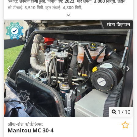
स्थिति:
उपयोग किया हुआ
, निर्माण वर्ष:
2022
, भार क्षमता:
3,000 किग्रा
, उठाने
की ऊँचाई:
5,510 मिमी
, कुल लंबाई:
4,800 मिमी
,
छोटा विज्ञापन
1
/
10
ऑफ-रोड फोर्कलिफ्ट
Manitou
MC 30-4