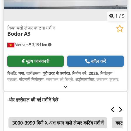
1
/
5
किफायती लेजर काटना मशीन
Bodor
A3
Vietnam
3,194 km
मूल्य जानकारी
कॉल करें
स्थिति:
नया
, कार्यक्षमता:
पूरी तरह से कार्यरत
, निर्माण वर्ष:
2026
, नियंत्रण
प्रकार:
सीएनसी नियंत्रण
, स्वचालन की डिग्री:
अर्द्धस्वचालित
, संचालन प्रकार:
विद्युत
,
और इस्तेमाल की गई मशीनें देखें
3
3000-3999 मिमी X-अक्ष गमन वाले लेजर कटिंग मशीनें
काटना 