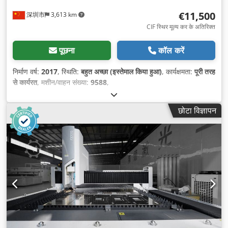
€11,500
深圳市
3,613 km
CIF स्थिर मूल्य कर के अतिरिक्त
पूछना
कॉल करें
निर्माण वर्ष:
2017
, स्थिति:
बहुत अच्छा (इस्तेमाल किया हुआ)
, कार्यक्षमता:
पूरी तरह
से कार्यरत
, मशीन/वाहन संख्या:
9588
,
छोटा विज्ञापन