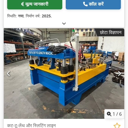
मूल्य जानकारी
कॉल करें
स्थिति:
नया
, निर्माण वर्ष:
2025
,
छोटा विज्ञापन
1
/
6
कट-टू-लेंथ और स्लिटिंग लाइन