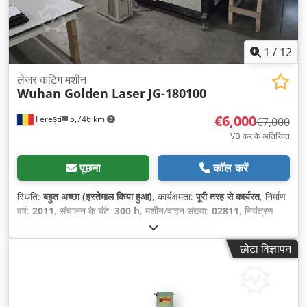
1
/
12
लेजर कटिंग मशीन
Wuhan Golden Laser
JG-180100
€6,000
Ferești
5,746 km
€7,000
VB कर के अतिरिक्त
पूछना
कॉल करें
स्थिति:
बहुत अच्छा (इस्तेमाल किया हुआ)
, कार्यक्षमता:
पूरी तरह से कार्यरत
, निर्माण
वर्ष:
2011
, संचालन के घंटे:
300 h
, मशीन/वाहन संख्या:
02811
, नियंत्रण
प्रकार:
सीएनसी नियंत्रण
, स्वचालन की डिग्री:
स्वचालित
, संचालन प्रकार:
विद्युत
, लेज़र घंटे:
300 h
, लेज़र पावर:
1,350 डब्ल्यू
, कार्य लंबाई:
2,000 मिमी
,
छोटा विज्ञापन
कार्य चौड़ाई:
1,900 मिमी
,