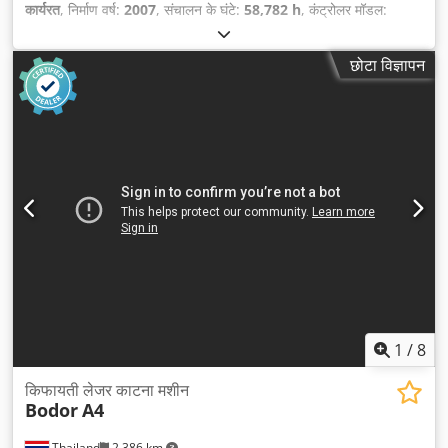
कार्यरत
, निर्माण वर्ष:
2007
, संचालन के घंटे:
58,782 h
, कंट्रोलर मॉडल:
Siemens Sinumerik 840D
, लेज़र पावर:
3,200 डब्ल्यू
, कार्य लंबाई:
3,000 मिमी
, कार्य चौड़ाई:
1,500 मिमी
, पैलेट परिवर्तक:
स्वचालित
,
छोटा विज्ञापन
1
/
8
किफायती लेजर काटना मशीन
Bodor
A4
Thailand
2,386 km