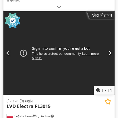
से कार्यरत
,
छोटा विज्ञापन
1
/
11
लेजर कटिंग मशीन
LVD
Electra FL3015
Częstochowa
6,147 km