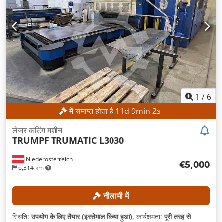
1
/
6
में समाप्त होता है
11
d
9
min
0
s
लेजर कटिंग मशीन
TRUMPF
TRUMATIC L3030
Niederösterreich
€5,000
6,314 km
नीलामी में
स्थिति:
उपयोग के लिए तैयार (इस्तेमाल किया हुआ)
, कार्यक्षमता:
पूरी तरह से