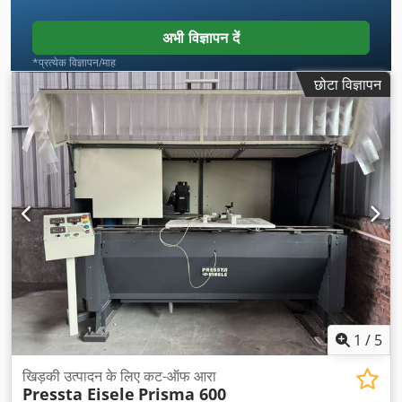
अभी विज्ञापन दें
*प्रत्येक विज्ञापन/माह
छोटा विज्ञापन
1
/
5
खिड़की उत्पादन के लिए कट-ऑफ आरा
Pressta Eisele
Prisma 600