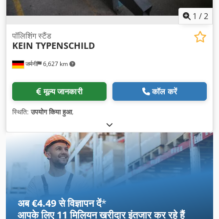
1
/
2
पॉलिशिंग स्टैंड
KEIN TYPENSCHILD
जर्मनी
6,627 km
मूल्य जानकारी
कॉल करें
स्थिति:
उपयोग किया हुआ
,
अब €4.49 से विज्ञापन दें
*
आपके लिए
11 मिलियन खरीदार
इंतजार कर रहे हैं