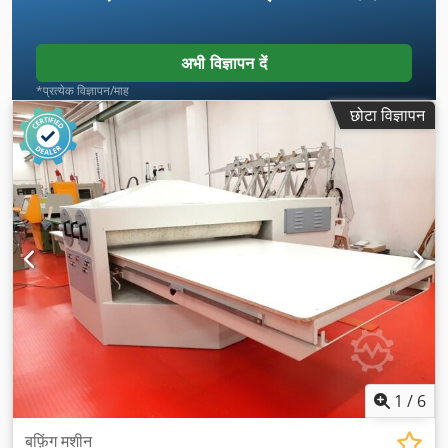
अभी विज्ञापन दें
*प्रत्येक विज्ञापन/माह
छोटा विज्ञापन
1
/
6
बफ़िंग मशीन