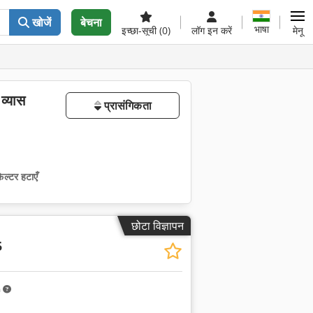
खोजें
बेचना
भाषा
इच्छा-सूची
(0)
लॉग इन करें
मेनू
व्यास
प्रासंगिकता
िल्टर हटाएँ
छोटा विज्ञापन
5
m