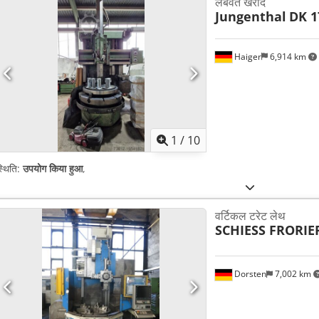
लंबवत खराद
Jungenthal
DK 1
Haiger
6,914 km
1
/
10
्थिति:
उपयोग किया हुआ
,
वर्टिकल टरेट लेथ
SCHIESS FRORIE
Dorsten
7,002 km