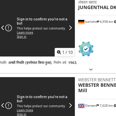
लंबवत खराद
JUNGENTHAL
DK
Iserlohn
6,958 km
1
/
10
्थिति:
अच्छी स्थिति (इस्तेमाल किया हुआ)
, निर्माण वर्ष:
1963
,
WEBSTER BENNETT CN
WEBSTER BENNE
Mill
Darwen
7,628 km