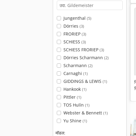
Jungenthal
(5)
Dörries
(3)
FRORIEP
(3)
SCHIESS
(3)
SCHIESS FRORIEP
(3)
Dörries Scharmann
(2)
Scharmann
(2)
Carnaghi
(1)
GIDDINGS & LEWIS
(1)
स
म
Hankook
(1)
Pittler
(1)
TOS Hulín
(1)
Webster & Bennett
(1)
Yu Shine
(1)
मॉडल: