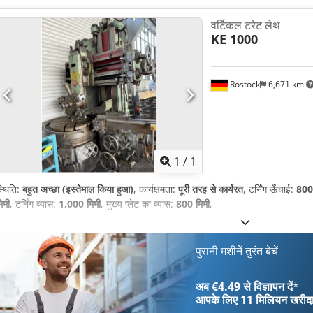
वर्टिकल टरेट लेथ
KE 1000
Rostock
6,671 km
अधिक चित्रों क
1
/
1
्थिति:
बहुत अच्छा (इस्तेमाल किया हुआ)
, कार्यक्षमता:
पूरी तरह से कार्यरत
, टर्निंग ऊँचाई:
800 
िमी
, टर्निंग व्यास:
1,000 मिमी
, मुख्य प्लेट का व्यास:
800 मिमी
,
पुरानी मशीनें तुरंत बेचें
अब €4.49 से विज्ञापन दें
*
आपके लिए
11 मिलियन खरीद