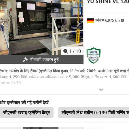
YU SHINE
VL 120
जर्मनी
6,975 km
1
/
10
नीलामी समाप्त हुई
्थिति:
उपयोग के लिए तैयार (इस्तेमाल किया हुआ)
, निर्माण वर्ष:
2009
, कार्यक्षमता:
पूरी तरह स
ऊँचाई:
1,250 मिमी
, वर्कपीस का अधिकतम वजन:
5,000 किग्रा
, टर्निंग व्यास:
1,600 मिमी
,
Fanuc 0i-TD
,
और इस्तेमाल की गई मशीनें देखें
सीएनसी खराद-फ्रैजिंग केंद्र
सीएनसी लेथ मशीन 0–199 मिमी टर्निंग 