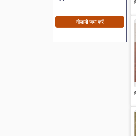
स
नीलामी जमा करें
स