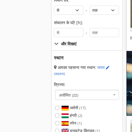
निर्माण वर्ष:
-
संचालन के घंटे [h]:
-
स
और दिखाएं
स्थान
आपका पहचाना गया स्थान:
भारत
(बदलना)
त्रिज्या:
असीमित
(22)
जर्मनी
(17)
हंगरी
(2)
स्पेन
(1)
यूनाइटेड किंगडम
(1)