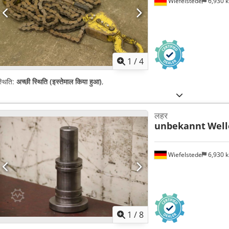
Wiefelstede
6,930 
1
/
4
्थिति:
अच्छी स्थिति (इस्तेमाल किया हुआ)
,
लहर
unbekannt
Well
Wiefelstede
6,930 
1
/
8