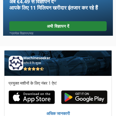
अब €4.49 से विज्ञापन दें
*
तह मशीन
आपके लिए
11 मिलियन खरीदार
इंतजार कर रहे हैं
तह मशीन सहायक उपकरण
थैला तह मशीन
अभी विज्ञापन दें
नल
*प्रत्येक विज्ञापन/माह
पूरी तरह से स्वचालित
फल
Machineseeker
स्टोर में निःशुल्क
बल
मल
प्रयुक्त मशीनों के लिए नंबर 1 ऐप!
हब इकाई
हलवाई काउंटर
हाइड्रोलिक तह मशीनें
अधिक जानकारी