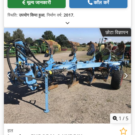
मूल्य जानकारी
कॉल करें
स्थिति:
उपयोग किया हुआ
, निर्माण वर्ष:
2017
,
छोटा विज्ञापन
1
/
5
हल