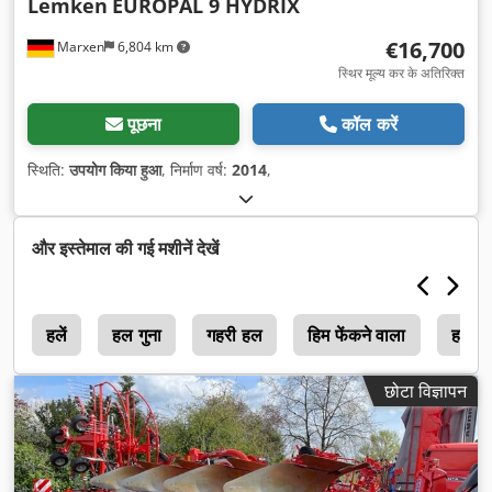
Lemken
EUROPAL 9 HYDRIX
€16,700
Marxen
6,804 km
स्थिर मूल्य कर के अतिरिक्त
पूछना
कॉल करें
स्थिति:
उपयोग किया हुआ
, निर्माण वर्ष:
2014
,
और इस्तेमाल की गई मशीनें देखें
ल
हलें
हल गुना
गहरी हल
हिम फेंकने वाला
हल गु
छोटा विज्ञापन