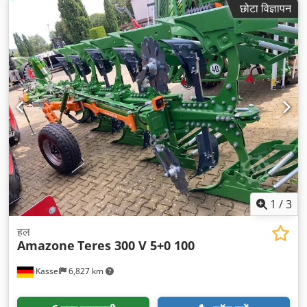
छोटा विज्ञापन
1
/
3
हल
Amazone
Teres 300 V 5+0 100
Kassel
6,827 km