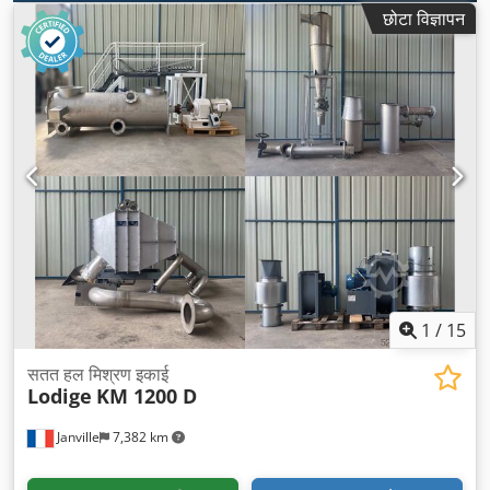
छोटा विज्ञापन
1
/
15
सतत हल मिश्रण इकाई
Lodige
KM 1200 D
Janville
7,382 km