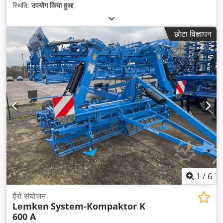
स्थिति:
उपयोग किया हुआ
,
छोटा विज्ञापन
1
/
6
हैरो संयोजन
Lemken
System-Kompaktor K
600 A