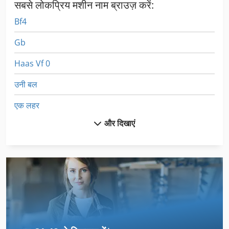
सबसे लोकप्रिय मशीन नाम ब्राउज़ करें:
Bf4
Gb
Haas Vf 0
उनी बल
एक लहर
और दिखाएं
कार्यशाला उपकरण
खुराक भरने की मशीन
गर्म होल्डिंग उपकरण
डबल लहरें
तल