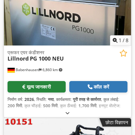
1
/
8
प्रूफर एयर कंडीशनर
Lillnord
PG 1000 NEU
Babenhausen
6,860 km
मूल्य जानकारी
कॉल करें
निर्माण वर्ष:
2026
, स्थिति:
नया
, कार्यक्षमता:
पूरी तरह से कार्यरत
, कुल लंबाई:
200 मिमी
, कुल चौड़ाई:
500 मिमी
, कुल ऊँचाई:
1,700 मिमी
, इनपुट वोल्टेज:
400 V
, इनपुट आवृत्ति:
50 Hz
, DGUV प्रमाणित, मान्य है जब तक:
09/2027
, इनपुट करेंट का प्रकार:
तीन-चरणीय
, मशीन/वाहन संख्या:
2026
,
छोटा विज्ञापन