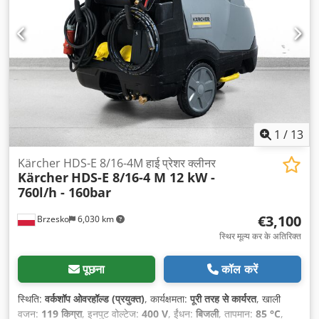
1
/
13
Kärcher HDS-E 8/16-4M हाई प्रेशर क्लीनर
Kärcher
HDS-E 8/16-4 M 12 kW -
760l/h - 160bar
€3,100
Brzesko
6,030 km
स्थिर मूल्य कर के अतिरिक्त
पूछना
कॉल करें
स्थिति:
वर्कशॉप ओवरहॉल्ड (प्रयुक्त)
, कार्यक्षमता:
पूरी तरह से कार्यरत
, खाली
वजन:
119 किग्रा
, इनपुट वोल्टेज:
400 V
, ईंधन:
बिजली
, तापमान:
85 °C
,