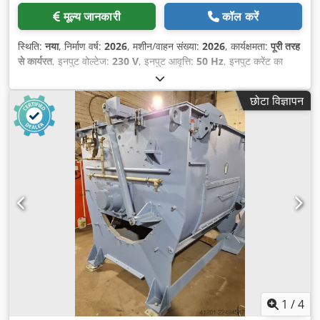
मूल्य जानकारी
कॉल करें
स्थिति:
नया
, निर्माण वर्ष:
2026
, मशीन/वाहन संख्या:
2026
, कार्यक्षमता:
पूरी तरह
से कार्यरत
, इनपुट वोल्टेज:
230 V
, इनपुट आवृत्ति:
50 Hz
, इनपुट करेंट का
प्रकार:
एसी
, उपकरण:
प्रलेखन / मैन्युअल, सीई चिह्नांकन
,
छोटा विज्ञापन
1
/
4