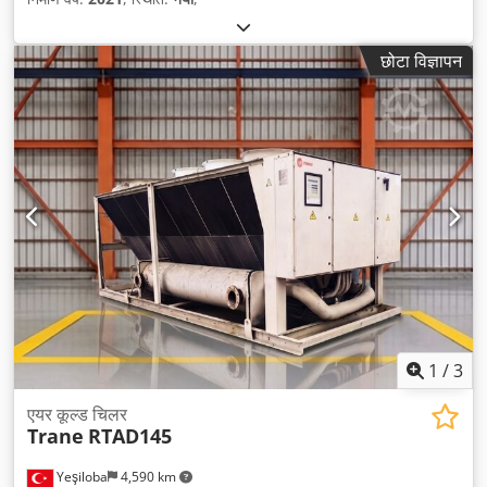
छोटा विज्ञापन
1
/
3
एयर कूल्ड चिलर
Trane
RTAD145
Yeşiloba
4,590 km