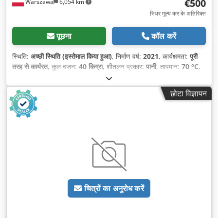
€500
Warszawa
6,054 km
स्थिर मूल्य कर के अतिरिक्त
पूछना
कॉल करें
स्थिति:
अच्छी स्थिति (इस्तेमाल किया हुआ)
, निर्माण वर्ष:
2021
, कार्यक्षमता:
पूरी
तरह से कार्यरत
, कुल वजन:
40 किग्रा
, शीतलन प्रकार:
पानी
, तापमान:
70 °C
,
कुल ऊँचाई:
1,500 मिमी
, कुल लंबाई:
400 मिमी
, कुल चौड़ाई:
400 मिमी
,
पर्यावरण तापमान (अधिकतम):
200 °C
, दबाव:
10 छड़
, पंप दबाव:
25 छड़
, ऊर्जा
छोटा विज्ञापन
दक्षता:
B
, उपकरण:
कम शोर, तीसरा हाइड्रोलिक फ़ंक्शन
,
चित्रों का अनुरोध करें