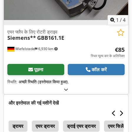
1
/
4
एयर फ्लैप के लिए रोटरी ड्राइव
Siemens**
GBB161.1E
€85
Wiefelstede
6,930 km
स्थिर मूल्य कर के अतिरिक्त
पूछना
कॉल करें
स्थिति:
अच्छी स्थिति (इस्तेमाल किया हुआ)
,
और इस्तेमाल की गई मशीनें देखें
0
ड्रायर
एयर ड्रायर
ड्राई एयर ड्रायर
एयर सिलेंडर