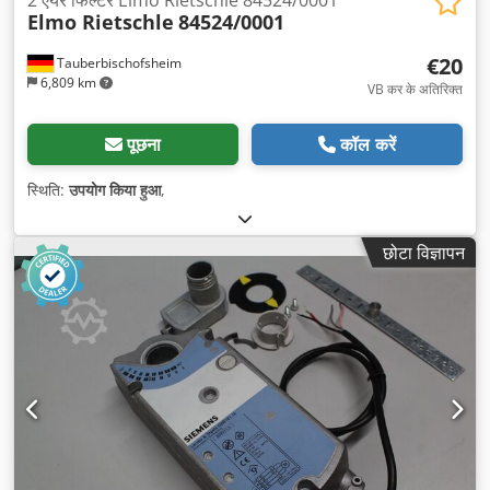
Elmo Rietschle
84524/0001
€20
Tauberbischofsheim
6,809 km
VB कर के अतिरिक्त
पूछना
कॉल करें
स्थिति:
उपयोग किया हुआ
,
छोटा विज्ञापन