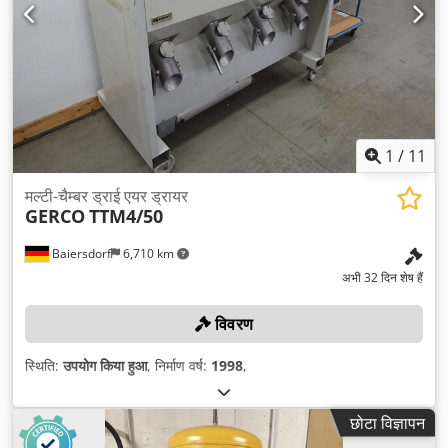
1
/
11
मल्टी-चैम्बर ड्राई एयर ड्रायर
GERCO
TTM4/50
Baiersdorf
6,710 km
अभी 32 दिन शेष हैं
विवरण
स्थिति:
उपयोग किया हुआ
, निर्माण वर्ष:
1998
,
छोटा विज्ञापन