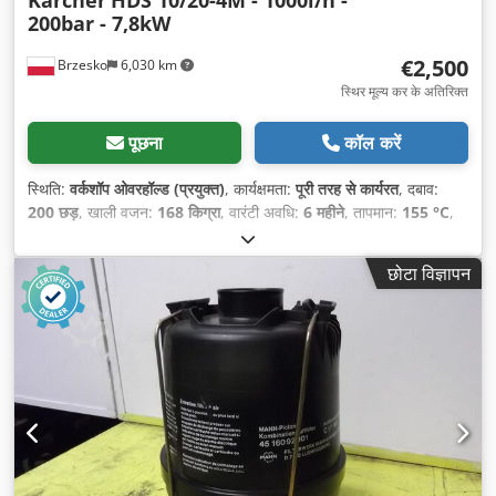
Kärcher
HDS 10/20-4M - 1000l/h -
200bar - 7,8kW
€2,500
Brzesko
6,030 km
स्थिर मूल्य कर के अतिरिक्त
पूछना
कॉल करें
स्थिति:
वर्कशॉप ओवरहॉल्ड (प्रयुक्त)
, कार्यक्षमता:
पूरी तरह से कार्यरत
, दबाव:
200 छड़
, खाली वजन:
168 किग्रा
, वारंटी अवधि:
6 महीने
, तापमान:
155 °C
,
छोटा विज्ञापन