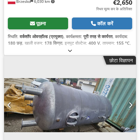
€2,650
Brzesko
6,030 km
स्थिर मूल्य कर के अतिरिक्त
पूछना
कॉल करें
स्थिति:
वर्कशॉप ओवरहॉल्ड (प्रयुक्त)
, कार्यक्षमता:
पूरी तरह से कार्यरत
, कार्यदाब:
180 छड़
, खाली वजन:
178 किग्रा
, इनपुट वोल्टेज:
400 V
, तापमान:
155 °C
,
छोटा विज्ञापन