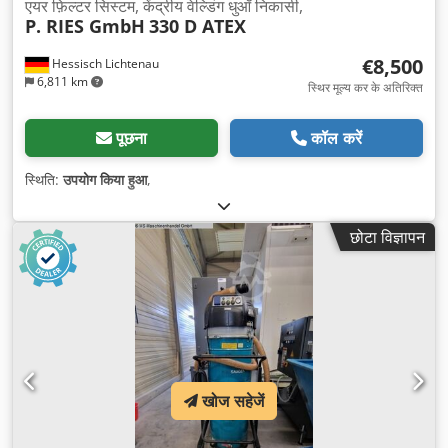
एयर फ़िल्टर सिस्टम, केंद्रीय वेल्डिंग धुआँ निकासी,
P. RIES GmbH
330 D ATEX
€8,500
Hessisch Lichtenau
6,811 km
स्थिर मूल्य कर के अतिरिक्त
पूछना
कॉल करें
स्थिति:
उपयोग किया हुआ
,
छोटा विज्ञापन
खोज सहेजें