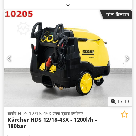
छोटा विज्ञापन
1
/
13
कर्चर HDS 12/18-4SX उच्च दबाव क्लीनर
Kärcher
HDS 12/18-4SX - 1200l/h -
180bar