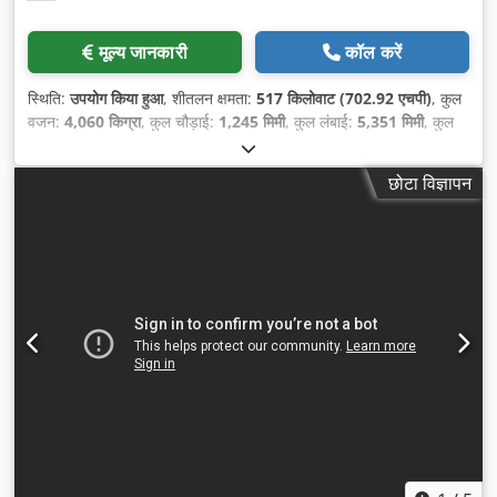
मूल्य जानकारी
कॉल करें
स्थिति:
उपयोग किया हुआ
, शीतलन क्षमता:
517 किलोवाट (702.92 एचपी)
, कुल
वजन:
4,060 किग्रा
, कुल चौड़ाई:
1,245 मिमी
, कुल लंबाई:
5,351 मिमी
, कुल
ऊँचाई:
3,302 मिमी
,
छोटा विज्ञापन