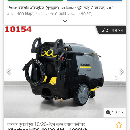
स्थिति:
वर्कशॉप ओवरहॉल्ड (प्रयुक्त)
, कार्यक्षमता:
पूरी तरह से कार्यरत
, खाली
वजन:
100 किग्रा
, वारंटी अवधि:
6 महीने
, तापमान:
90 °C
,
छोटा विज्ञापन
1
/
13
करचर एचडीएस 10/20-4एम उच्च दबाव क्लीनर