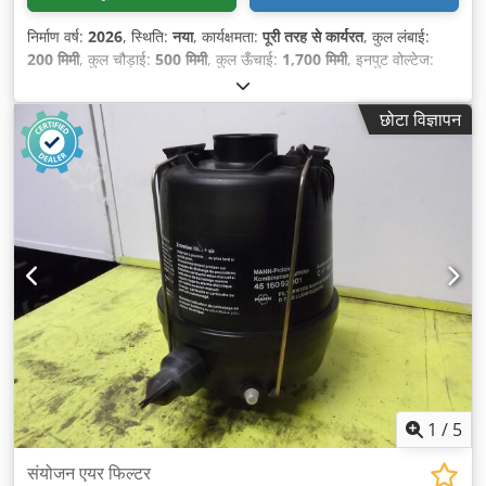
निर्माण वर्ष:
2026
, स्थिति:
नया
, कार्यक्षमता:
पूरी तरह से कार्यरत
, कुल लंबाई:
200 मिमी
, कुल चौड़ाई:
500 मिमी
, कुल ऊँचाई:
1,700 मिमी
, इनपुट वोल्टेज:
400 V
, इनपुट आवृत्ति:
50 Hz
, DGUV प्रमाणित, मान्य है जब तक:
09/2027
, इनपुट करेंट का प्रकार:
तीन-चरणीय
, मशीन/वाहन संख्या:
2026
,
छोटा विज्ञापन
1
/
5
संयोजन एयर फिल्टर