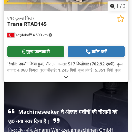
1
/
3
एयर कूल्ड चिलर
Trane
RTAD145
Yeşiloba
4,590 km
मूल्य जानकारी
कॉल करें
स्थिति:
उपयोग किया हुआ
, शीतलन क्षमता:
517 किलोवाट (702.92 एचपी)
, कुल
वजन:
4,060 किग्रा
, कुल चौड़ाई:
1,245 मिमी
, कुल लंबाई:
5,351 मिमी
, कुल
ऊँचाई:
3,302 मिमी
,
Machineseeker ने औज़ार मशीनों की नीलामी को
एक नया स्तर दिया है।
क्रिस्टोफ़ बोबे, Amann Werkzeugmaschinen GmbH