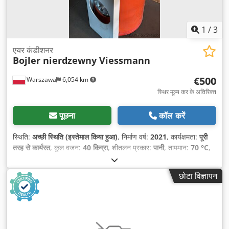
1
/
3
एयर कंडीशनर
Bojler nierdzewny Viessmann
€500
Warszawa
6,054 km
स्थिर मूल्य कर के अतिरिक्त
पूछना
कॉल करें
स्थिति:
अच्छी स्थिति (इस्तेमाल किया हुआ)
, निर्माण वर्ष:
2021
, कार्यक्षमता:
पूरी
तरह से कार्यरत
, कुल वजन:
40 किग्रा
, शीतलन प्रकार:
पानी
, तापमान:
70 °C
,
कुल ऊँचाई:
1,500 मिमी
, कुल लंबाई:
400 मिमी
, कुल चौड़ाई:
400 मिमी
,
पर्यावरण तापमान (अधिकतम):
200 °C
, दबाव:
10 छड़
, पंप दबाव:
25 छड़
, ऊर्जा
छोटा विज्ञापन
दक्षता:
B
, उपकरण:
कम शोर, तीसरा हाइड्रोलिक फ़ंक्शन
,