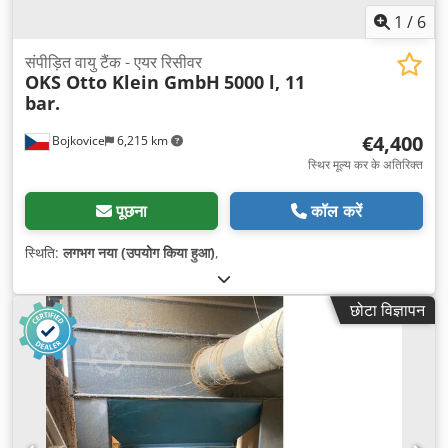
1
/
6
संपीड़ित वायु टैंक - एयर रिसीवर
OKS Otto Klein GmbH
5000 l, 11
bar.
€4,400
Bojkovice
6,215 km
स्थिर मूल्य कर के अतिरिक्त
पूछना
कॉल करें
स्थिति:
लगभग नया (उपयोग किया हुआ)
,
छोटा विज्ञापन