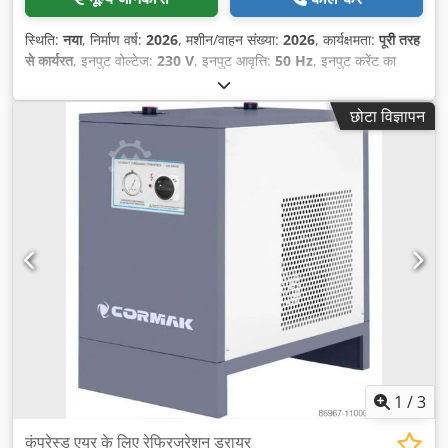
स्थिति:
नया
, निर्माण वर्ष:
2026
, मशीन/वाहन संख्या:
2026
, कार्यक्षमता:
पूरी तरह
से कार्यरत
, इनपुट वोल्टेज:
230 V
, इनपुट आवृत्ति:
50 Hz
, इनपुट करेंट का
प्रकार:
एसी
, उपकरण:
प्रलेखन / मैन्युअल, सीई चिह्नांकन
,
छोटा विज्ञापन
1
/
3
कंप्रेस्ड एयर के लिए रेफ्रिजरेशन ड्रायर