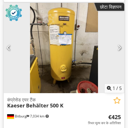
छोटा विज्ञापन
1
/
5
कंप्रेसेड एयर टैंक
Kaeser
Behälter 500 K
€425
Bitburg
7,034 km
स्थिर मूल्य कर के अतिरिक्त