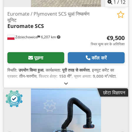
1
/
12
Euromate / Plymovent SCS धुआं निष्कर्षण
यूनिट
Euromate
SCS
€9,500
Zdziechowice
6,207 km
स्थिर मूल्य कर के अतिरिक्त
पूछना
कॉल करें
स्थिति:
उपयोग किया हुआ
, कार्यक्षमता:
पूरी तरह से कार्यरत
, इनपुट करेंट का
प्रकार:
तीन-चरणीय
, फिल्टर क्षेत्र:
150 मी²
, चूषण क्षमता:
9,000 म³/घंटा
,
छोटा विज्ञापन