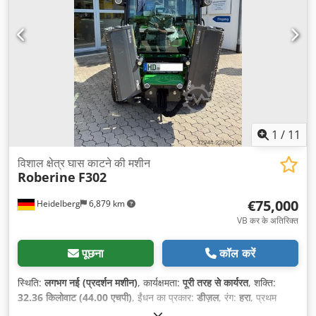
1
/
11
विशाल क्षेत्र घास काटने की मशीन
Roberine
F302
€75,000
Heidelberg
6,879 km
VB कर के अतिरिक्त
पूछना
कॉल करें
स्थिति:
लगभग नई (प्रदर्शन मशीन)
, कार्यक्षमता:
पूरी तरह से कार्यरत
, शक्ति:
32.36 किलोवाट (44.00 एचपी)
, ईंधन का प्रकार:
डीज़ल
, रंग:
हरा
, प्रथम
पंजीकरण:
10/2024
, ईंधन:
डीज़ल
, चालक केबिन:
डे कैब
, गियरिंग प्रकार: