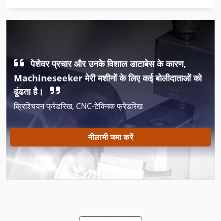
कोर कटर
खराबी धुआं 100
खुराक भरने की मशीन
पेशेवर प्रचार और उनके विशाल डाटाबेस के कारण,
गर्म होल्डिंग उपकरण
Machineseeker मेरी मशीनों के लिए कई बोलीदाताओं को
गाइड और 500 मिमी धुरी खराद करने के लिए युक्तियाँ
ढूंढता है।
क्रिश्चियन फ्रेडरिख, CNC-टेक्निक फ्रेडरिख
गेराज उपकरण गौटिंगेन
चश्मे मिलिंग कटर
नीलामी जमा करें
पूरी तरह से स्वचालित
पूरी तरह से स्वचालित रूप से देखा
प्रोफ़ाइल कटर सिर
फल