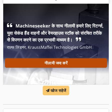
स्वचालित
, उत्सर्जन श्रेणी:
Euro 5
, निर्माण वर्ष:
2024
, संचालन के घंटे:
221
h
, उपकरण:
इम्मोबिलाइज़र प्रणाली, एयर कंडीशनिंग, क्रूज़ नियंत्रण, गाड़ी का
पंजीकरण, डिफरेंशियल लॉक, नेविगेशन प्रणाली, सभी पहियों की ड्राइव,
हाइड्रोलिक्स
,
Machineseeker के साथ नीलामी हमारे लिए रिटर्न्स,
युवा सेकंड हैंड वाहनों और वेयरहाउस स्टॉक को संरचित तरीके
से विपणन करने का एक प्रभावी माध्यम है।
राल्फ लिंडनर, KraussMaffei Technologies GmbH
नीलामी जमा करें
खोज सहेजें