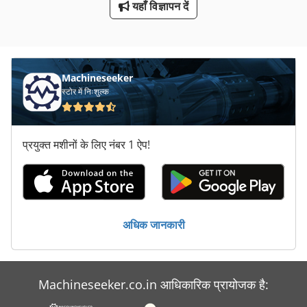
यहाँ विज्ञापन दें
मरने के कास्टिंग मशीन
मिलिंग कटर
रोल-अप डोर
Machineseeker
स्टोर में निःशुल्क
रोल-ऑफ टिपर
रोलिंग उपकरण
प्रयुक्त मशीनों के लिए नंबर 1 ऐप!
लड़ रोलर कटर
लेजर कट
स्टायरोफोम कटर
अधिक जानकारी
Machineseeker.co.in आधिकारिक प्रायोजक है: