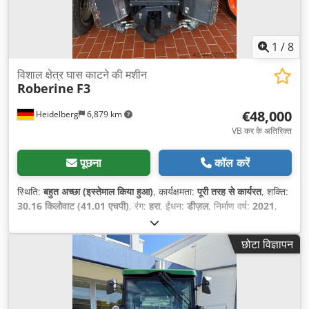
1
/
8
विशाल क्षेत्र घास काटने की मशीन
Roberine
F3
€48,000
Heidelberg
6,879 km
VB कर के अतिरिक्त
पूछना
कॉल करें
स्थिति:
बहुत अच्छा (इस्तेमाल किया हुआ)
, कार्यक्षमता:
पूरी तरह से कार्यरत
, शक्ति:
30.16 किलोवाट (41.01 एचपी)
, रंग:
हरा
, ईंधन:
डीज़ल
, निर्माण वर्ष:
2021
,
संचालन के घंटे:
360 h
, उपकरण:
गाड़ी का पंजीकरण, सभी पहियों की ड्राइव
,
छोटा विज्ञापन