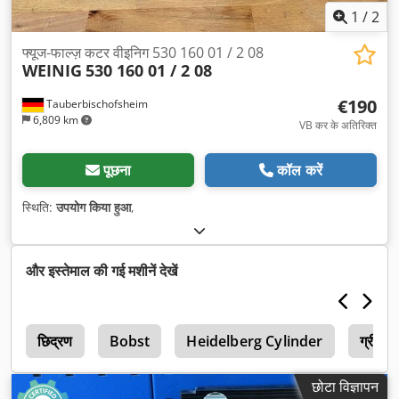
1
/
2
फ्यूज-फाल्ज़ कटर वीइनिग 530 160 01 / 2 08
WEINIG
530 160 01 / 2 08
€190
Tauberbischofsheim
6,809 km
VB कर के अतिरिक्त
पूछना
कॉल करें
स्थिति:
उपयोग किया हुआ
,
और इस्तेमाल की गई मशीनें देखें
र
छिद्रण
Bobst
Heidelberg Cylinder
ग्रीन 
छोटा विज्ञापन