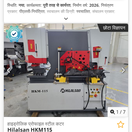
स्थिति:
नया
, कार्यक्षमता:
पूरी तरह से कार्यरत
, निर्माण वर्ष:
2026
, नियंत्रण
प्रकार:
पीएलसी-नियंत्रित
, स्वचालन की डिग्री:
स्वचालित
, संचालन प्रकार:
हाइड्रॉलिक
, नियंत्रक निर्माता:
ESTUN Automation
, कंट्रोलर मॉडल:
E21S
, कार्य चौड़ाई:
3,200 मिमी
, कटाई कोण (न्यूनतम):
1.5 °
, कटाई कोण
छोटा विज्ञापन
(अधिकतम):
1.5 °
, स्ट्रोक दर (मिनट):
12 आर/मिनट
, स्ट्रोक दर (अधिकतम):
12 आर/मिनट
, शीट की अधिकतम मोटाई:
8 मिमी
, एल्यूमिनियम शीट की अधिकतम
मोटाई:
8 मिमी
, पीतल शीट की अधिकतम मोटाई:
8 मिमी
, तांबे की चादर की
अधिकतम मोटाई:
8 मिमी
, अधिकतम इस्पात शीट मोटाई:
8 मिमी
, स्टेनलेस स्टील
शीट की अधिकतम मोटाई:
5 मिमी
, मेज़ की ऊँचाई:
800 मिमी
, पीछे गेज समायोजन:
मोटर चालित
, बैक गेज:
600 मिमी
, बैक गेज ट्रैवल डिस्टेंस, आर-अक्ष:
600 मिमी
,
इनपुट वोल्टेज:
400 V
, इनपुट करेंट का प्रकार:
तीन-चरणीय
, तेल टैंक क्षमता:
200 l
, कुल वजन:
7,300 किग्रा
, कुल लंबाई:
3,850 मिमी
, कुल चौड़ाई:
2,345
मिमी
, कुल ऊँचाई:
1,620 मिमी
, वारंटी अवधि:
12 महीने
, उपकरण:
आपातकालीन
रोक, उंगली सुरक्षा, केंद्रीकृत ग्रिसिंग सिस्टम, कोणीय स्टॉप वाल्व, पैडलकंट्रोल
रिमोट, प्रकार प्लेट उपलब्ध है, प्रलेखन / मैन्युअल, सीई चिह्नांकन, सुरक्षा प्रकाश
अवरोध
,
1
/
7
हाइड्रोलिक प्रोफाइल स्टील कटर
Hilalsan
HKM115