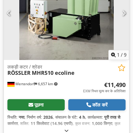
1
/
9
लकड़ी कटर / श्रेडर
RÖSSLER
MHR510 ecoline
€11,490
Mertendorf
6,657 km
EXW स्थिर मूल्य कर के अतिरिक्त
पूछना
कॉल करें
स्थिति:
नया
, निर्माण वर्ष:
2026
, संचालन के घंटे:
4 h
, कार्यक्षमता:
पूरी तरह से
कार्यरत
, शक्ति:
11 किलोवाट (14.96 एचपी)
, कुल वजन:
1,000 किग्रा
, कुल
लंबाई:
1,750 मिमी
, कुल चौड़ाई:
1,100 मिमी
, कुल ऊँचाई:
1,640 मिमी
, कार्य