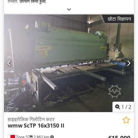
स्थिति:
उपयोग किया हुआ
,
छोटा विज्ञापन
1
/
2
हाइड्रोलिक गिलोटिन कटर
wmw
ScTP 16x3150 II
€15,000
Zone 57
2,862 km