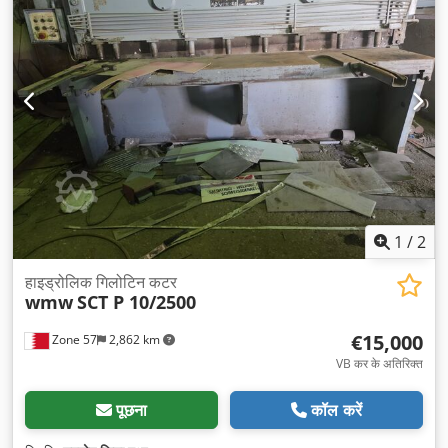
1
/
2
हाइड्रोलिक गिलोटिन कटर
wmw
SCT P 10/2500
€15,000
Zone 57
2,862 km
VB कर के अतिरिक्त
पूछना
कॉल करें