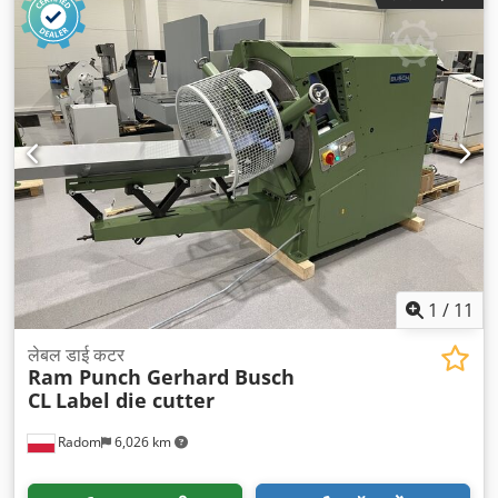
1
/
11
लेबल डाई कटर
Ram Punch Gerhard Busch
CL
Label die cutter
Radom
6,026 km