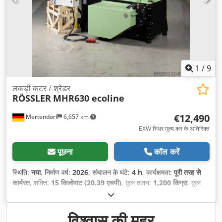
1
/
9
लकड़ी कटर / श्रेडर
RÖSSLER
MHR630 ecoline
€12,490
Mertendorf
6,657 km
EXW स्थिर मूल्य कर के अतिरिक्त
पूछना
कॉल करें
स्थिति:
नया
, निर्माण वर्ष:
2026
, संचालन के घंटे:
4 h
, कार्यक्षमता:
पूरी तरह से
कार्यरत
, शक्ति:
15 किलोवाट (20.39 एचपी)
, कुल वजन:
1,200 किग्रा
, कुल
लंबाई:
1,750 मिमी
, कुल चौड़ाई:
1,200 मिमी
, कुल ऊँचाई:
1,640 मिमी
, कार्य
चौड़ाई:
630 मिमी
, इनपुट वोल्टेज:
400 V
, नियंत्रण कैबिनेट की ऊँचाई:
200
मिमी
, नियंत्रण कैबिनेट की लंबाई:
600 मिमी
, कंट्रोल कैबिनेट की चौड़ाई:
600
विश्वास की मुहर