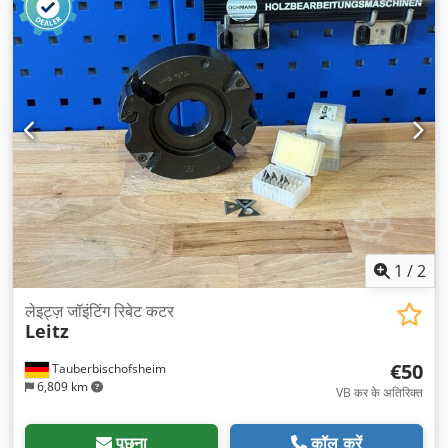
1
/
2
लेइट्ज़ जॉइंटिंग रिबेट कटर
Leitz
€50
Tauberbischofsheim
6,809 km
VB कर के अतिरिक्त
पूछना
कॉल करें