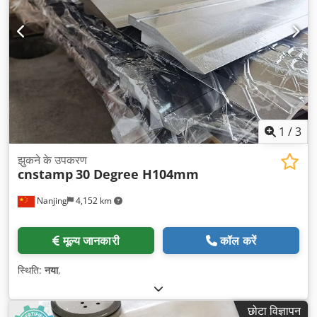
1
/
3
झुकने के उपकरण
cnstamp
30 Degree H104mm
Nanjing
4,152 km
मूल्य जानकारी
कॉल करें
स्थिति:
नया
,
छोटा विज्ञापन