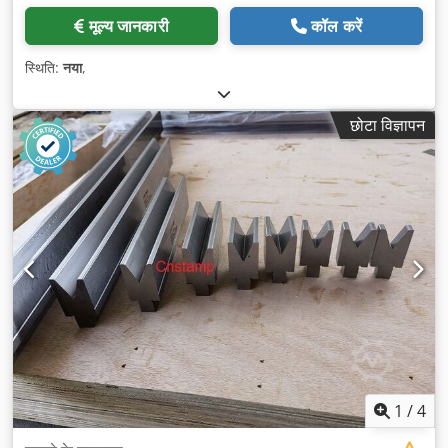
मूल्य जानकारी
कॉल करें
स्थिति:
नया
,
छोटा विज्ञापन
1
/
4