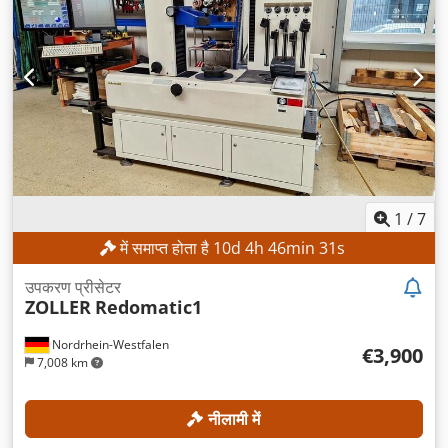
1
/
7
में समाप्त होता है
10
d
4
h
46
min
29
s
उपकरण प्रीसेटर
ZOLLER
Redomatic1
Nordrhein-Westfalen
€3,900
7,008 km
नीलामी में