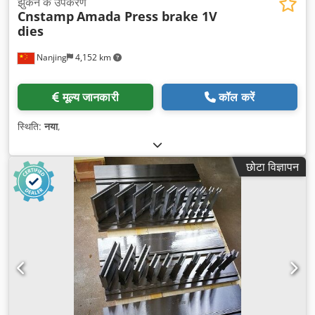
झुकने के उपकरण
Cnstamp
Amada Press brake 1V
dies
Nanjing
4,152 km
मूल्य जानकारी
कॉल करें
स्थिति:
नया
,
छोटा विज्ञापन