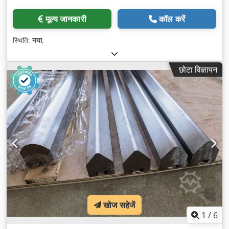
मूल्य जानकारी
कॉल करें
स्थिति:
नया
,
छोटा विज्ञापन
खोज सहेजें
1
/
6