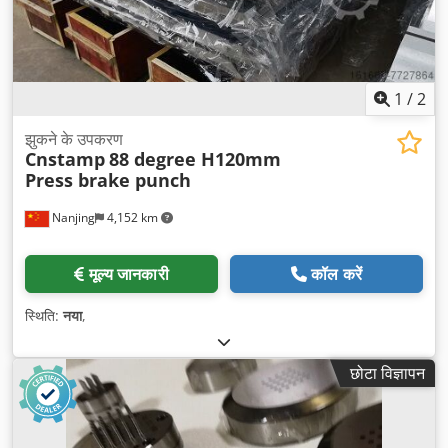
1
/
2
झुकने के उपकरण
Cnstamp
88 degree H120mm
Press brake punch
Nanjing
4,152 km
मूल्य जानकारी
कॉल करें
स्थिति:
नया
,
छोटा विज्ञापन