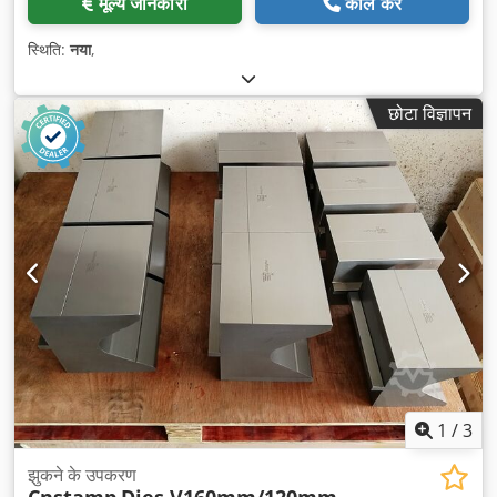
मूल्य जानकारी
कॉल करें
स्थिति:
नया
,
छोटा विज्ञापन
1
/
3
झुकने के उपकरण
Cnstamp
Dies V160mm/120mm