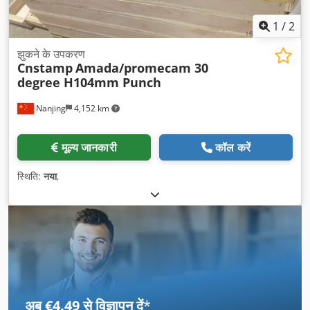
1
/
2
झुकने के उपकरण
Cnstamp
Amada/promecam 30
degree H104mm Punch
Nanjing
4,152 km
मूल्य जानकारी
कॉल करें
स्थिति:
नया
,
अब €4.49 से विज्ञापन दें
*