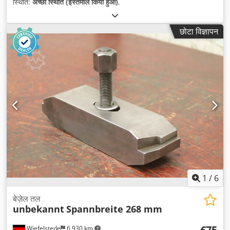
स्थिति:
अच्छी स्थिति (इस्तेमाल किया हुआ)
,
छोटा विज्ञापन
1
/
6
बेज़ेल तल
unbekannt
Spannbreite 268 mm
€75
Wiefelstede
6,930 km