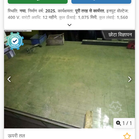
स्थिति:
नया
, निर्माण वर्ष:
2025
, कार्यक्षमता:
पूरी तरह से कार्यरत
, इनपुट वोल्टेज:
400 V
, वारंटी अवधि:
12 महीने
, कुल ऊँचाई:
1,075 मिमी
, कुल लंबाई:
1,560
मिमी
, कुल चौड़ाई:
820 मिमी
, कुल वजन:
130 किग्रा
, इनपुट करंट:
32 A
,
शक्ति:
8.2 किलोवाट (11.15 एचपी)
,
छोटा विज्ञापन
1
/
1
ऊपरी तल