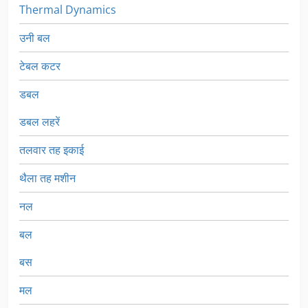
कराए गए साइलो पर) सीमेंट की धूल को रोकने के लिए मिक्सर कवर मूल्य:
Thermal Dynamics
13,000.00 यूरो + वैट। 2.) सीमेंट साइलो -क्षमता: 24 क्यूबिक मीटर (30 टन
सीमेंट) - साइलो में सीढ़ी, ढक्कन पर रेलिंग और क्विक कपलर के साथ सप्लाई पाइप
उनी बल
लगा होता है। - साइलो डिस्चार्ज मुंह पर एक फिल्टर, प्रेशर रिलीज वाल्व, लेवल
इंडिकेटर्स, फ्लुइडाइजर्स और बटरफ्लाई वॉल्व से लैस है। -आंतरिक व्यास 2500
टेबल कटर
मिमी; -बेलनाकार सामी 4500 मिमी की ऊंचाई; -शंक्वाकार तल की ऊंचाई 1700
मिमी; रेलिंग 8700 मिमी सहित कुल ऊंचाई। - नेट मास: लगभग 3000 किग्रा।
डबल
मूल्य: 18,500.00 यूरो + वैट। मशीनरी नई हैं। मशीनों के लिए वारंटी अवधि
डिलीवरी से 12 महीने है।
डबल लहरें
तलवार तह इकाई
थैला तह मशीन
नल
बल
बस
मल