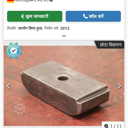
Menslage
6,942 km
मूल्य जानकारी
कॉल करें
स्थिति:
उपयोग किया हुआ
, निर्माण वर्ष:
2012
,
छोटा विज्ञापन
1
/
11