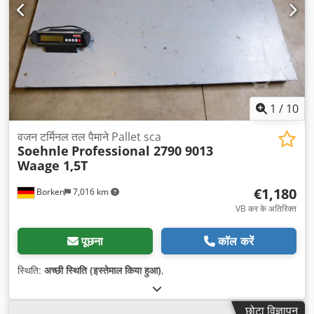
1
/
10
वजन टर्मिनल तल पैमाने Pallet sca
Soehnle
Professional 2790 9013
Waage 1,5T
€1,180
Borken
7,016 km
VB कर के अतिरिक्त
पूछना
कॉल करें
स्थिति:
अच्छी स्थिति (इस्तेमाल किया हुआ)
,
छोटा विज्ञापन