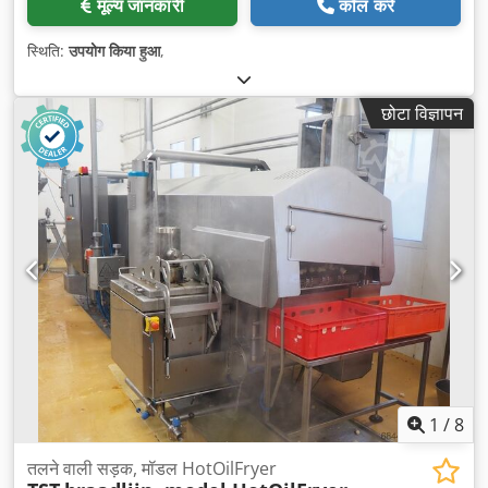
मूल्य जानकारी
कॉल करें
स्थिति:
उपयोग किया हुआ
,
छोटा विज्ञापन
1
/
8
तलने वाली सड़क, मॉडल HotOilFryer