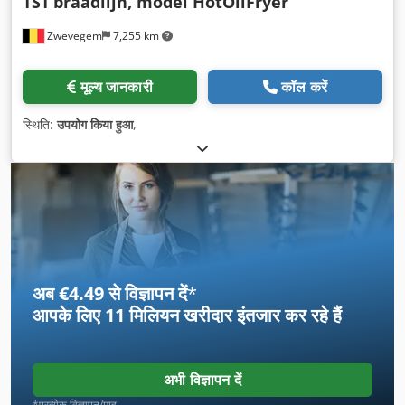
TST
braadlijn, model HotOilFryer
Zwevegem
7,255 km
मूल्य जानकारी
कॉल करें
स्थिति:
उपयोग किया हुआ
,
अब €4.49 से विज्ञापन दें
*
आपके लिए
11 मिलियन खरीदार
इंतजार कर रहे हैं
अभी विज्ञापन दें
*प्रत्येक विज्ञापन/माह