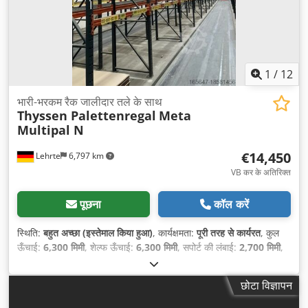
1
/
12
भारी-भरकम रैक जालीदार तले के साथ
Thyssen Palettenregal
Meta
Multipal N
€14,450
Lehrte
6,797 km
VB कर के अतिरिक्त
पूछना
कॉल करें
स्थिति:
बहुत अच्छा (इस्तेमाल किया हुआ)
, कार्यक्षमता:
पूरी तरह से कार्यरत
, कुल
ऊँचाई:
6,300 मिमी
, शेल्फ ऊँचाई:
6,300 मिमी
, सपोर्ट की लंबाई:
2,700 मिमी
,
छोटा विज्ञापन