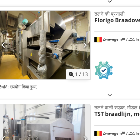
तलने की प्रणाली
Florigo
Braadov
Zwevegem
7,255 
1
/
13
्थिति:
उपयोग किया हुआ
,
तलने वाली सड़क, मॉडल
TST
braadlijn, m
Zwevegem
7,255 