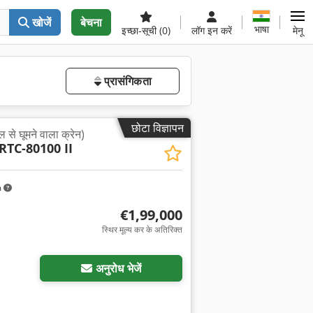
खोजें
बेचना
भाषा
इच्छा-सूची
(0)
लॉग इन करें
मेनू
प्रासंगिकता
छोटा विज्ञापन
ल से घूमने वाला क्रेन)
RTC-80100 II
m
€1,99,000
स्थिर मूल्य कर के अतिरिक्त
अनुरोध भेजें