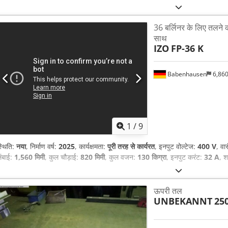
36 बर्लिनर के लिए तलने क
साथ
IZO
FP-36 K
Babenhausen
6,86
1
/
9
्थिति:
नया
, निर्माण वर्ष:
2025
, कार्यक्षमता:
पूरी तरह से कार्यरत
, इनपुट वोल्टेज:
400 V
, वा
ंबाई:
1,560 मिमी
, कुल चौड़ाई:
820 मिमी
, कुल वजन:
130 किग्रा
, इनपुट करंट:
32 A
, श
ऊपरी तल
UNBEKANNT
25