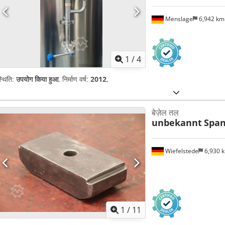
Menslage
6,942 k
1
/
4
्थिति:
उपयोग किया हुआ
, निर्माण वर्ष:
2012
,
बेज़ेल तल
unbekannt
Span
Wiefelstede
6,930 
1
/
11