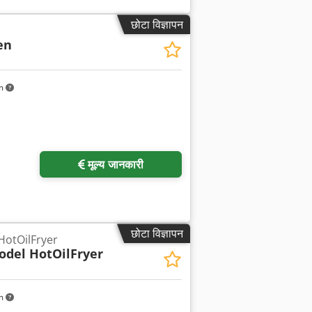
छोटा विज्ञापन
en
km
मूल्य जानकारी
छोटा विज्ञापन
 HotOilFryer
odel HotOilFryer
km