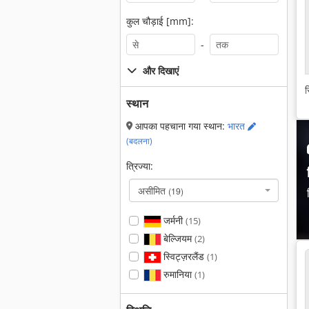
कुल चौड़ाई [mm]:
-
और दिखाएं
स
स्थान
आपका पहचाना गया स्थान:
भारत
(बदलना)
त्रिज्या:
असीमित
(19)
जर्मनी
(15)
बेल्जियम
(2)
स्विट्ज़रलैंड
(1)
रुमानिया
(1)