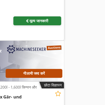
मूल्य जानकारी
र
नीलामी जमा करें
छोटा विज्ञापन
00l - 1,600l किण्वन और
x
Gär- und