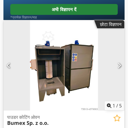
अभी विज्ञापन दें
*प्रत्येक विज्ञापन/माह
छोटा विज्ञापन
1
/
5
पाउडर कोटिंग ओवन
Bumex Sp. z o.o.