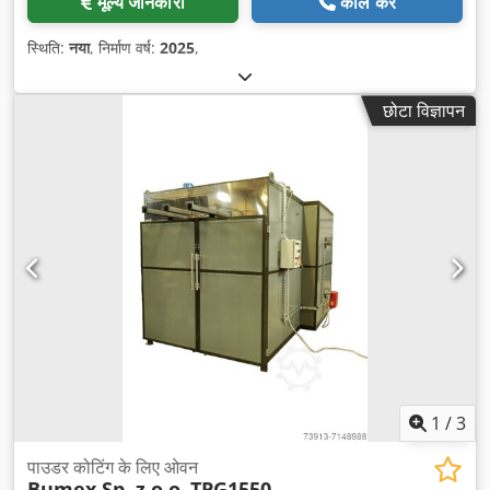
मूल्य जानकारी
कॉल करें
स्थिति:
नया
, निर्माण वर्ष:
2025
,
छोटा विज्ञापन
1
/
3
पाउडर कोटिंग के लिए ओवन
Bumex Sp. z o.o.
TPG1550