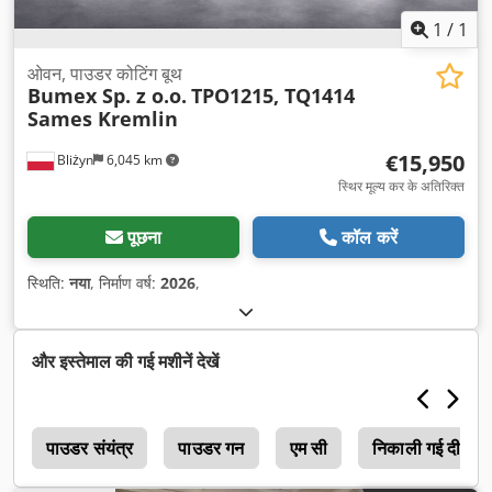
1
/
1
ओवन, पाउडर कोटिंग बूथ
Bumex Sp. z o.o.
TPO1215, TQ1414
Sames Kremlin
€15,950
Bliżyn
6,045 km
स्थिर मूल्य कर के अतिरिक्त
पूछना
कॉल करें
स्थिति:
नया
, निर्माण वर्ष:
2026
,
और इस्तेमाल की गई मशीनें देखें
न
पाउडर संयंत्र
पाउडर गन
एम सी
निकाली गई दीवार