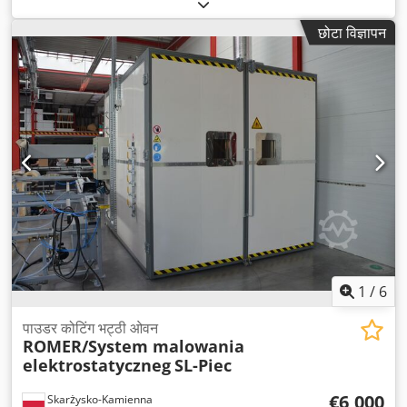
छोटा विज्ञापन
1
/
6
पाउडर कोटिंग भट्ठी ओवन
ROMER/System malowania
elektrostatyczneg
SL-Piec
€6,000
Skarżysko-Kamienna