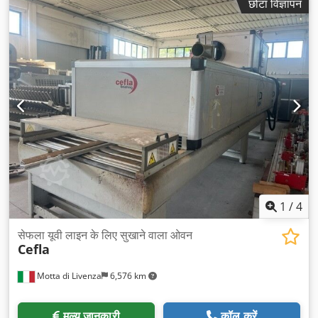
छोटा विज्ञापन
1
/
4
सेफला यूवी लाइन के लिए सुखाने वाला ओवन
Cefla
Motta di Livenza
6,576 km
मूल्य जानकारी
कॉल करें