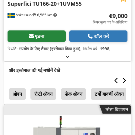
Superfici
TU166-20+1UVM55
€9,000
Askersund
6,585 km
स्थिर मूल्य कर के अतिरिक्त
पूछना
कॉल करें
स्थिति:
उपयोग के लिए तैयार (इस्तेमाल किया हुआ)
, निर्माण वर्ष:
1998
,
और इस्तेमाल की गई मशीनें देखें
न
ओवन
रोटी ओवन
डेक ओवन
टर्बो बावर्ची ओवन
छोटा विज्ञापन