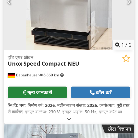
1
/
6
हॉट एयर ओवन
Unox
Speed Compact NEU
Babenhausen
6,860 km
मूल्य जानकारी
कॉल करें
स्थिति:
नया
, निर्माण वर्ष:
2026
, मशीन/वाहन संख्या:
2026
, कार्यक्षमता:
पूरी तरह
से कार्यरत
, इनपुट वोल्टेज:
230 V
, इनपुट आवृत्ति:
50 Hz
, इनपुट करेंट का
प्रकार:
एसी
, उपकरण:
प्रलेखन / मैन्युअल, सीई चिह्नांकन
,
छोटा विज्ञापन