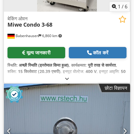
1
/
6
बेकिंग ओवन
Miwe
Condo 3-68
Babenhausen
6,860 km
मूल्य जानकारी
कॉल करें
स्थिति:
अच्छी स्थिति (इस्तेमाल किया हुआ)
, कार्यक्षमता:
पूरी तरह से कार्यरत
,
शक्ति:
15 किलोवाट (20.39 एचपी)
, इनपुट वोल्टेज:
400 V
, इनपुट आवृत्ति:
50
Hz
, इनपुट करेंट का प्रकार:
तीन-चरणीय
, कुल वजन:
610 किग्रा
, उपकरण:
सीई चिह्नांकन
,
छोटा विज्ञापन