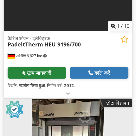
1
/
10
कैरिज ओवन - इलेक्ट्रिक
PadeltTherm
HEU 9196/700
जर्मनी
6,627 km
मूल्य जानकारी
कॉल करें
स्थिति:
उपयोग किया हुआ
, निर्माण वर्ष:
2012
,
छोटा विज्ञापन