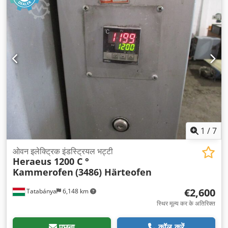
1
/
7
ओवन इलेक्ट्रिक इंडस्ट्रियल भट्टी
Heraeus 1200 C °
Kammerofen
(3486) Härteofen
€2,600
Tatabánya
6,148 km
स्थिर मूल्य कर के अतिरिक्त
पूछना
कॉल करें