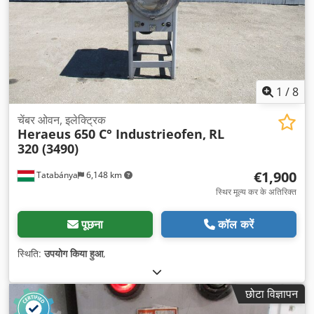
1
/
8
चेंबर ओवन, इलेक्ट्रिक
Heraeus 650 C° Industrieofen,
RL
320 (3490)
€1,900
Tatabánya
6,148 km
स्थिर मूल्य कर के अतिरिक्त
पूछना
कॉल करें
स्थिति:
उपयोग किया हुआ
,
छोटा विज्ञापन