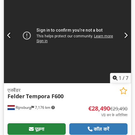
1
/
7
एजबैंडर
Felder
Tempora F600
€28,490
Rijnsburg
7,176 km
€29,490
VB कर के अतिरिक्त
पूछना
कॉल करें