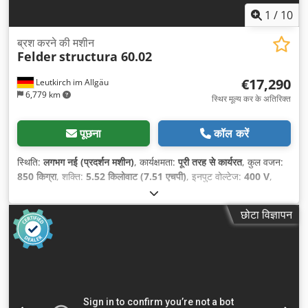
1
/
10
ब्रश करने की मशीन
Felder
structura 60.02
€17,290
Leutkirch im Allgäu
6,779 km
स्थिर मूल्य कर के अतिरिक्त
पूछना
कॉल करें
स्थिति:
लगभग नई (प्रदर्शन मशीन)
, कार्यक्षमता:
पूरी तरह से कार्यरत
, कुल वजन:
850 किग्रा
, शक्ति:
5.52 किलोवाट (7.51 एचपी)
, इनपुट वोल्टेज:
400 V
,
इनपुट आवृत्ति:
50 Hz
, पीसने की चौड़ाई:
650 मिमी
,
छोटा विज्ञापन