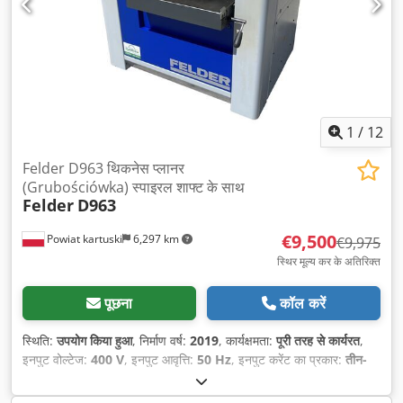
1
/
12
Felder D963 थिकनेस प्लानर
(Grubościówka) स्पाइरल शाफ्ट के साथ
Felder
D963
€9,500
Powiat kartuski
6,297 km
€9,975
स्थिर मूल्य कर के अतिरिक्त
पूछना
कॉल करें
स्थिति:
उपयोग किया हुआ
, निर्माण वर्ष:
2019
, कार्यक्षमता:
पूरी तरह से कार्यरत
,
इनपुट वोल्टेज:
400 V
, इनपुट आवृत्ति:
50 Hz
, इनपुट करेंट का प्रकार:
तीन-
चरणीय
, प्लानिंग चौड़ाई:
630 मिमी
, उपकरण व्यास:
120 मिमी
, ब्लेड की संख्या:
96
, संचालन प्रकार:
विद्युत
, उपकरण:
सीई चिह्नांकन
,