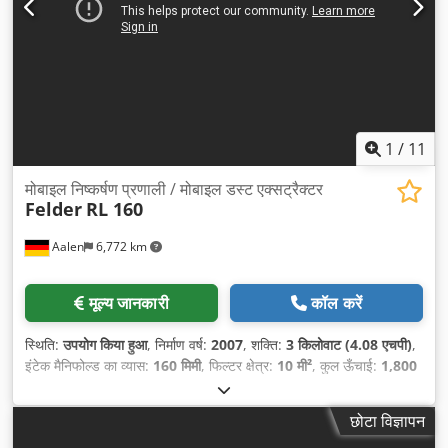
1
/
11
मोबाइल निष्कर्षण प्रणाली / मोबाइल डस्ट एक्सट्रैक्टर
Felder
RL 160
Aalen
6,772 km
मूल्य जानकारी
कॉल करें
स्थिति:
उपयोग किया हुआ
, निर्माण वर्ष:
2007
, शक्ति:
3 किलोवाट (4.08 एचपी)
,
इंटेक मैनिफोल्ड का व्यास:
160 मिमी
, फिल्टर क्षेत्र:
10 मी²
, कुल ऊँचाई:
1,800
मिमी
, कुल लंबाई:
1,700 मिमी
, कुल चौड़ाई:
800 मिमी
, कुल वजन:
200 किग्रा
,
उपकरण:
सीई चिह्नांकन
,
छोटा विज्ञापन