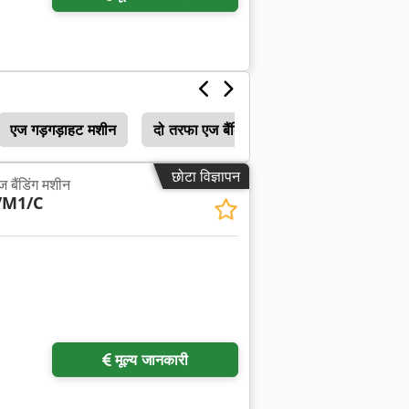
एज गड़गड़ाहट मशीन
दो तरफा एज बैंडिंग मशीनें
छोटा विज्ञापन
 बैंडिंग मशीन
/M1/C
मूल्य जानकारी