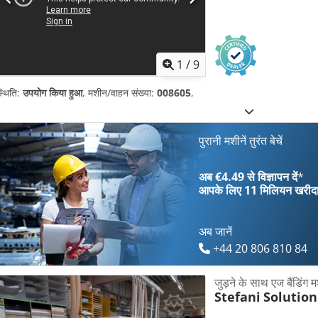
1
/
9
्थिति:
उपयोग किया हुआ
, मशीन/वाहन संख्या:
008605
,
पुरानी मशीनें तुरंत बेचें
अब €4.49 से विज्ञापन दें
*
आपके लिए
11 मिलियन खरीद
अब जानें
+44 20 806 810 84
जुड़ने के साथ एज बैंडिंग 
Stefani
Solution