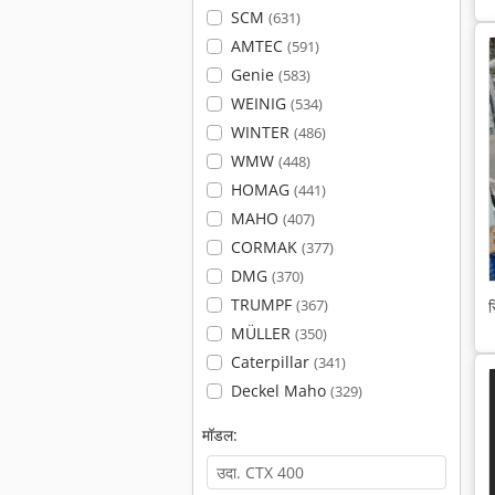
SCM
(631)
AMTEC
(591)
Genie
(583)
WEINIG
(534)
WINTER
(486)
WMW
(448)
HOMAG
(441)
MAHO
(407)
CORMAK
(377)
DMG
(370)
TRUMPF
(367)
स
MÜLLER
(350)
Caterpillar
(341)
Deckel Maho
(329)
मॉडल: