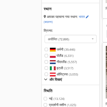
स
स्थान
आपका पहचाना गया स्थान:
भारत
(बदलना)
त्रिज्या:
 बैंडिंग मशीन
एज बैंडिंग
एज मशीन
एज गड़गड़ाहट मशीन
असीमित
(72,895)
जर्मनी
(39,446)
पोलैंड
(6,331)
नीदरलैंड
(5,557)
इटली
(3,517)
ऑस्ट्रिया
(3,055)
और दिखाएं
स्थिति
नई
(13,124)
स
प्रदर्शनी मशीन
(1,025)