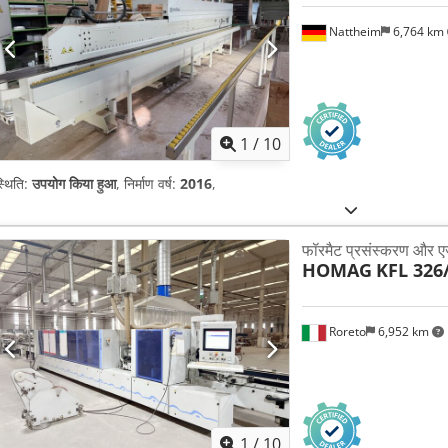
Nattheim
6,764 km
1
/
10
्थिति:
उपयोग किया हुआ
, निर्माण वर्ष:
2016
,
फॉरमैट प्रसंस्करण और एज
HOMAG
KFL 326
Roreto
6,952 km
1
/
10