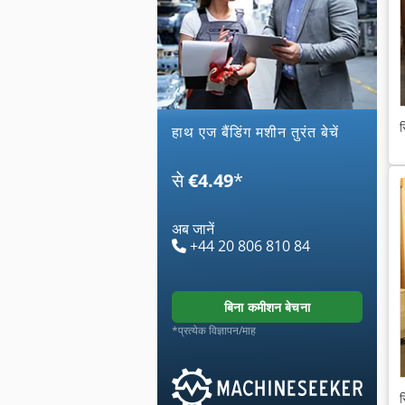
स
हाथ एज बैंडिंग मशीन तुरंत बेचें
से
€4.49
*
अब जानें
+44 20 806 810 84
बिना कमीशन बेचना
*प्रत्येक विज्ञापन/माह
स