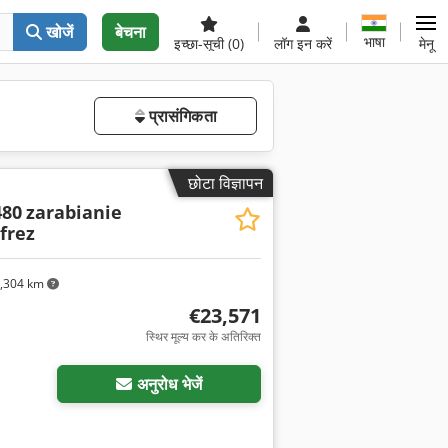
खोजें
बेचना
भाषा
इच्छा-सूची
(0)
लॉग इन करें
मेनू
प्रासंगिकता
छोटा विज्ञापन
480
zarabianie
frez
,304 km
€23,571
स्थिर मूल्य कर के अतिरिक्त
अनुरोध भेजें