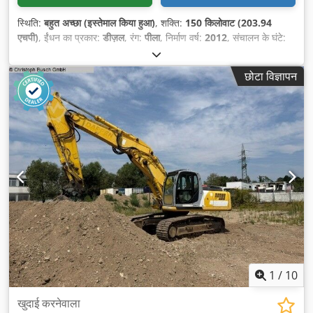
स्थिति:
बहुत अच्छा (इस्तेमाल किया हुआ)
, शक्ति:
150 किलोवाट (203.94
एचपी)
, ईंधन का प्रकार:
डीज़ल
, रंग:
पीला
, निर्माण वर्ष:
2012
, संचालन के घंटे:
4,237 h
,
छोटा विज्ञापन
1
/
10
खुदाई करनेवाला