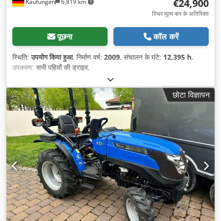
€24,900
Kaufungen
6,819 km
स्थिर मूल्य कर के अतिरिक्त
पूछना
कॉल करें
स्थिति:
उपयोग किया हुआ
, निर्माण वर्ष:
2009
, संचालन के घंटे:
12,395 h
,
उपकरण:
सभी पहियों की ड्राइव
,
छोटा विज्ञापन