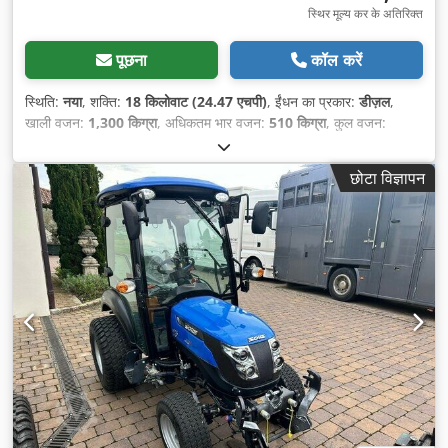
स्थिर मूल्य कर के अतिरिक्त
पूछना
कॉल करें
स्थिति:
नया
, शक्ति:
18 किलोवाट (24.47 एचपी)
, ईंधन का प्रकार:
डीज़ल
,
खाली वजन:
1,300 किग्रा
, अधिकतम भार वजन:
510 किग्रा
, कुल वजन:
1,810 किग्रा
, रंग:
नीला
, गियरिंग प्रकार:
यांत्रिक
, सस्पेंशन:
अन्य
, सीटों की
संख्या:
1
, कुल लंबाई:
2,895 मिमी
, उपकरण:
डिफरेंशियल लॉक, सभी पहियों की
छोटा विज्ञापन
ड्राइव
,