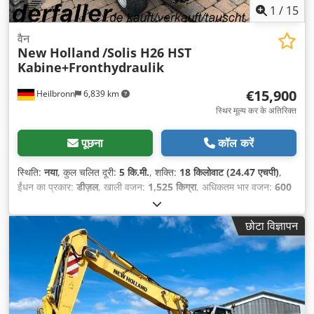
1
/
15
वैन
New Holland
/Solis H26 HST
Kabine+Fronthydraulik
€15,900
Heilbronn
6,839 km
स्थिर मूल्य कर के अतिरिक्त
पूछना
कॉल करें
स्थिति:
नया
, कुल चलित दूरी:
5 कि.मी.
, शक्ति:
18 किलोवाट (24.47 एचपी)
,
ईंधन का प्रकार:
डीज़ल
, खाली वजन:
1,525 किग्रा
, अधिकतम भार वजन:
600
किग्रा
, कुल वजन:
2,125 किग्रा
, रंग:
नीला
, गियरिंग प्रकार:
यांत्रिक
, सस्पेंशन:
अन्य
, सीटों की संख्या:
1
, संचालन के घंटे:
5 h
, उपकरण:
कैबिन, डिफरेंशियल
छोटा विज्ञापन
लॉक, सभी पहियों की ड्राइव
,