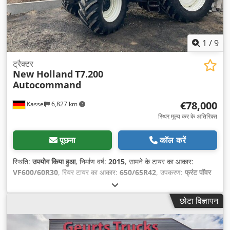
1
/
9
ट्रैक्टर
New Holland
T7.200
Autocommand
€78,000
Kassel
6,827 km
स्थिर मूल्य कर के अतिरिक्त
पूछना
कॉल करें
स्थिति:
उपयोग किया हुआ
, निर्माण वर्ष:
2015
, सामने के टायर का आकार:
VF600/60R30
, रियर टायर का आकार:
650/65R42
, उपकरण:
फ्रंट पॉवर
टेक-ऑफ, फ्रंट-एंड लोडर, संपीड़ित वायु ब्रेक
,
छोटा विज्ञापन