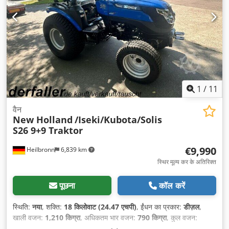
1
/
11
वैन
New Holland
/Iseki/Kubota/Solis
S26 9+9 Traktor
€9,990
Heilbronn
6,839 km
स्थिर मूल्य कर के अतिरिक्त
पूछना
कॉल करें
स्थिति:
नया
, शक्ति:
18 किलोवाट (24.47 एचपी)
, ईंधन का प्रकार:
डीज़ल
,
खाली वजन:
1,210 किग्रा
, अधिकतम भार वजन:
790 किग्रा
, कुल वजन:
2,000 किग्रा
, रंग:
नीला
, गियरिंग प्रकार:
यांत्रिक
, सस्पेंशन:
अन्य
, सीटों की