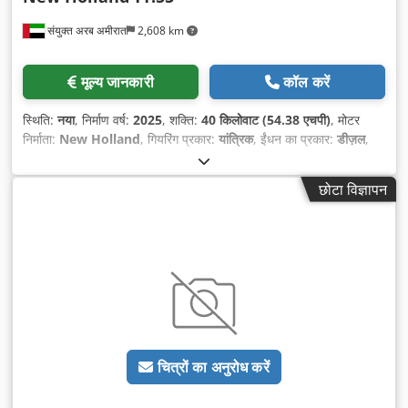
संयुक्त अरब अमीरात
2,608 km
मूल्य जानकारी
कॉल करें
स्थिति:
नया
, निर्माण वर्ष:
2025
, शक्ति:
40 किलोवाट (54.38 एचपी)
, मोटर
निर्माता:
New Holland
, गियरिंग प्रकार:
यांत्रिक
, ईंधन का प्रकार:
डीज़ल
,
अधिकतम गति:
30 कि.मी./घं.
, कुल ऊँचाई:
2,200 मिमी
, कुल लंबाई:
3,500
मिमी
, कुल चौड़ाई:
1,920 मिमी
,
छोटा विज्ञापन
चित्रों का अनुरोध करें