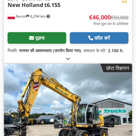
New Holland
t6.155
€46,000
Karsin
6,294 km
€50,000
स्थिर मूल्य कर के अतिरिक्त
पूछना
कॉल करें
स्थिति:
मरम्मत की आवश्यकता (उपयोग किया गया)
, संचालन के घंटे:
2,100 h
,
छोटा विज्ञापन