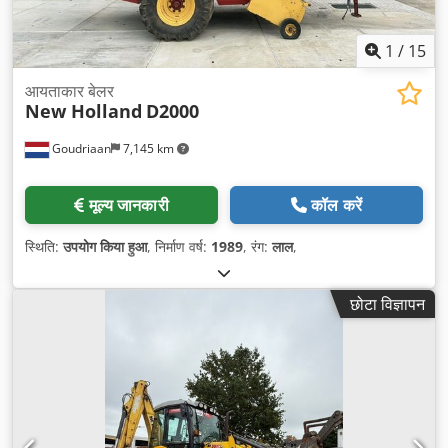
1
/
15
आयताकार बेलर
New Holland
D2000
Goudriaan
7,145 km
मूल्य जानकारी
कॉल करें
स्थिति:
उपयोग किया हुआ
, निर्माण वर्ष:
1989
, रंग:
लाल
,
छोटा विज्ञापन