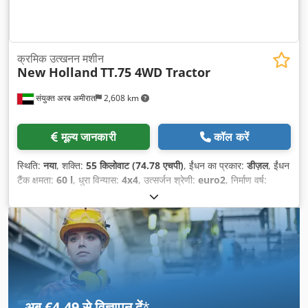
क्रमिक उत्खनन मशीन
New Holland
TT.75 4WD Tractor
संयुक्त अरब अमीरात
2,608 km
मूल्य जानकारी
कॉल करें
स्थिति:
नया
, शक्ति:
55 किलोवाट (74.78 एचपी)
, ईंधन का प्रकार:
डीज़ल
, ईंधन
टैंक क्षमता:
60 l
, धुरा विन्यास:
4x4
, उत्सर्जन श्रेणी:
euro2
, निर्माण वर्ष:
2025
, उपकरण:
सभी पहियों की ड्राइव
,
अब €4.49 से विज्ञापन दें
*