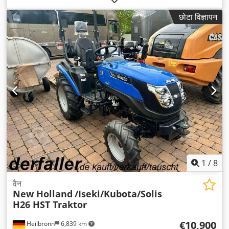
संख्या:
1
, कुल लंबाई:
2,895 मिमी
, उपकरण:
सभी पहियों की ड्राइव
,
छोटा विज्ञापन
1
/
8
वैन
New Holland
/Iseki/Kubota/Solis
H26 HST Traktor
€10,900
Heilbronn
6,839 km