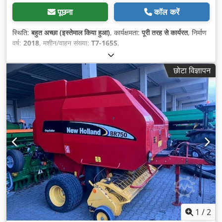
पूछना
कॉल करें
स्थिति:
बहुत अच्छा (इस्तेमाल किया हुआ)
, कार्यक्षमता:
पूरी तरह से कार्यरत
, निर्माण
वर्ष:
2018
, मशीन/वाहन संख्या:
T7-165S
,
छोटा विज्ञापन
1
/
2