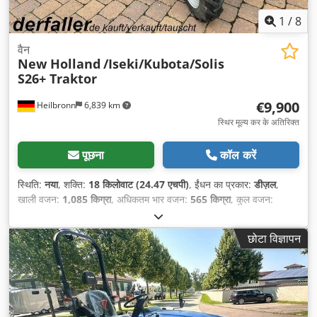
1
/
8
वैन
New Holland
/Iseki/Kubota/Solis
S26+ Traktor
€9,900
Heilbronn
6,839 km
स्थिर मूल्य कर के अतिरिक्त
पूछना
कॉल करें
स्थिति:
नया
, शक्ति:
18 किलोवाट (24.47 एचपी)
, ईंधन का प्रकार:
डीज़ल
,
खाली वजन:
1,085 किग्रा
, अधिकतम भार वजन:
565 किग्रा
, कुल वजन:
1,650 किग्रा
, रंग:
नीला
, गियरिंग प्रकार:
यांत्रिक
, सस्पेंशन:
अन्य
, सीटों की
संख्या:
1
, कुल लंबाई:
2,760 मिमी
, उपकरण:
सभी पहियों की ड्राइव
,
छोटा विज्ञापन