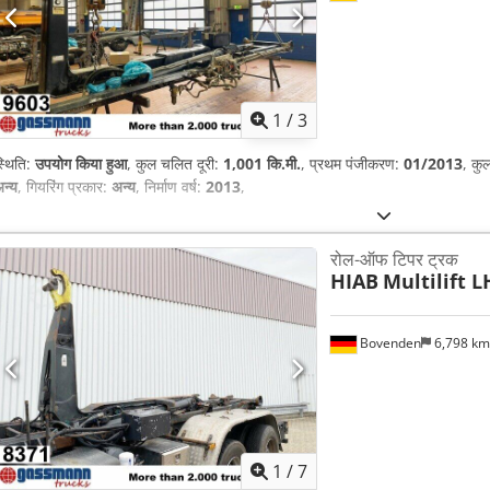
1
/
3
्थिति:
उपयोग किया हुआ
, कुल चलित दूरी:
1,001 कि.मी.
, प्रथम पंजीकरण:
01/2013
, क
न्य
, गियरिंग प्रकार:
अन्य
, निर्माण वर्ष:
2013
,
रोल-ऑफ टिपर ट्रक
HIAB
Multilift L
Bovenden
6,798 k
1
/
7