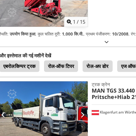
1
/
15
्थिति:
उपयोग किया हुआ
, कुल चलित दूरी:
1,000 कि.मी.
, प्रथम पंजीकरण:
10/2008
, रंग
और इस्तेमाल की गई मशीनें देखें
एबरोलकिप्पर ट्रक
रोल-ऑफ टिपर
रोल-अप डोर
एज ऑफ
ट्रक क्रेन
MAN TGS 33.440
Pritsche+Hiab 2
Klagenfurt am Wörth