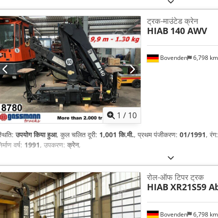
ट्रक-माउंटेड क्रेन
HIAB
140 AWV
Bovenden
6,798 k
1
/
10
्थिति:
उपयोग किया हुआ
, कुल चलित दूरी:
1,001 कि.मी.
, प्रथम पंजीकरण:
01/1991
, रंग
िर्माण वर्ष:
1991
, उपकरण:
क्रेन
,
रोल-ऑफ टिपर ट्रक
HIAB
XR21S59 Ab
Bovenden
6,798 k