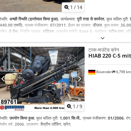
1
/
14
्थिति:
अच्छी स्थिति (इस्तेमाल किया हुआ)
, कार्यक्षमता:
पूरी तरह से कार्यरत
, कुल चलित दूरी:
(440.00 एचपी)
, प्रथम पंजीकरण:
07/2011
, ईंधन का प्रकार:
डीज़ल
, कुल वजन:
26,000
ेबिन:
डे कैब
, गियरिंग प्रकार:
यांत्रिक
, उत्सर्जन श्रेणी:
Euro 5
, सस्पेंशन:
स्टील-एयर
, लो
उपकरण:
एबीएस, क्रूज़ नियंत्रण, क्रेन, डिफरेंशियल लॉक, हाइड्रोलिक्स
,
ट्रक-माउंटेड क्रेन
HIAB
220 C-5 mi
Bovenden
6,798 k
1
/
9
्थिति:
उपयोग किया हुआ
, कुल चलित दूरी:
1,001 कि.मी.
, प्रथम पंजीकरण:
01/2006
, रंग
िर्माण वर्ष:
2006
, उपकरण:
केंद्रीय लॉकिंग, क्रेन
,