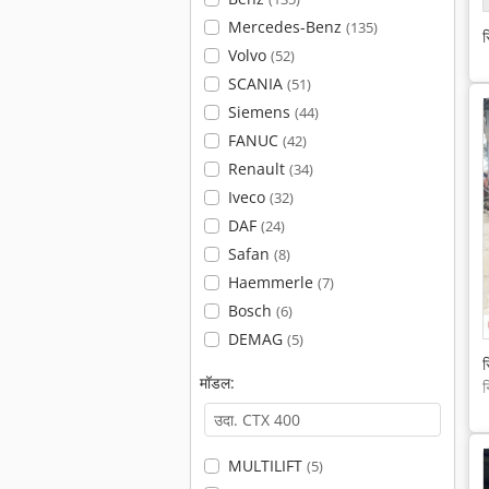
Mercedes-Benz
(135)
स
Volvo
(52)
SCANIA
(51)
Siemens
(44)
FANUC
(42)
Renault
(34)
Iveco
(32)
DAF
(24)
Safan
(8)
Haemmerle
(7)
Bosch
(6)
DEMAG
(5)
स
मॉडल:
न
MULTILIFT
(5)