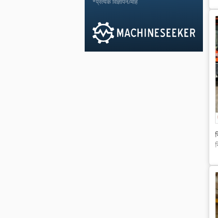
*प्रत्येक विज्ञापन/माह
स
न