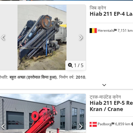
जिब क्रेन
Hiab
211 EP-4 L
Herentals
7,151 k
1
/
5
्थिति:
बहुत अच्छा (इस्तेमाल किया हुआ)
, निर्माण वर्ष:
2010
,
ट्रक-माउंटेड क्रेन
Hiab
211 EP-5 R
Kran / Crane
Padborg
6,859 km