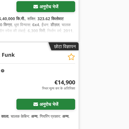
अनुरोध भेजें
5,40,000 कि.मी.
, शक्ति:
323.62 किलोवाट
 किग्रा
, धुरा विन्यास:
6x4
, ईंधन:
डीज़ल
, चालक
डिंग स्पेस की लंबाई:
6,300 मिमी
, निर्माण वर्ष:
2011
,
छोटा विज्ञापन
t Funk
m
€14,900
स्थिर मूल्य कर के अतिरिक्त
अनुरोध भेजें
:
काला
, चालक केबिन:
अन्य
, गियरिंग प्रकार:
अन्य
,