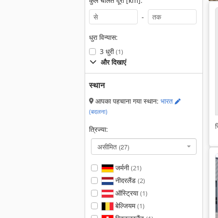
कुल चलित दूरी [km]:
-
धुरा विन्यास:
3 धुरी
(1)
और दिखाएं
स्थान
आपका पहचाना गया स्थान:
भारत
(बदलना)
स
त्रिज्या:
असीमित
(27)
जर्मनी
(21)
नीदरलैंड
(2)
ऑस्ट्रिया
(1)
बेल्जियम
(1)