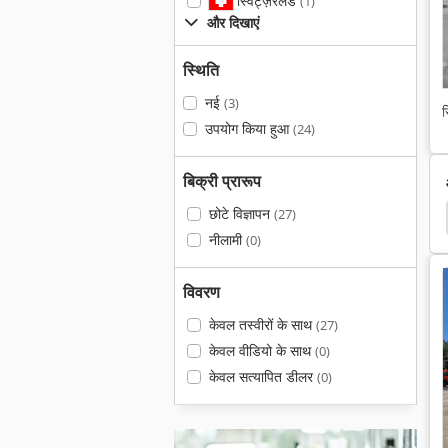
स्विट्ज़रलैंड
(1)
और दिखाएं
स्थिति
नई
(3)
स
उपयोग किया हुआ
(24)
बिक्री प्रारूप
छोटे विज्ञापन
(27)
ault 11054
Liebherr Ltm 1160
Volvo Ec 210 Lc
नीलामी
(0)
विवरण
केवल तस्वीरों के साथ
(27)
केवल वीडियो के साथ
(0)
केवल सत्यापित डीलर
(0)