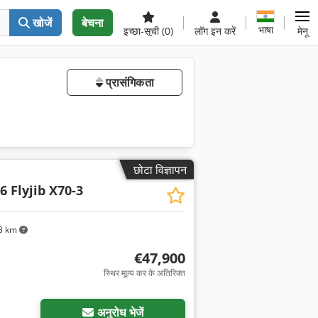
खोजें
बेचना
भाषा
इच्छा-सूची
(0)
लॉग इन करें
मेनू
प्रासंगिकता
छोटा विज्ञापन
6 Flyjib X70-3
3 km
€47,900
स्थिर मूल्य कर के अतिरिक्त
अनुरोध भेजें