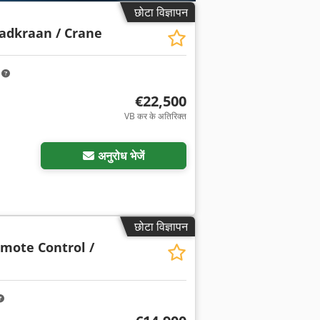
छोटा विज्ञापन
aadkraan / Crane
m
€22,500
VB कर के अतिरिक्त
अनुरोध भेजें
छोटा विज्ञापन
emote Control /