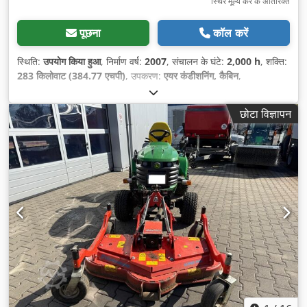
स्थिर मूल्य कर के अतिरिक्त
पूछना
कॉल करें
स्थिति:
उपयोग किया हुआ
, निर्माण वर्ष:
2007
, संचालन के घंटे:
2,000 h
, शक्ति:
283 किलोवाट (384.77 एचपी)
, उपकरण:
एयर कंडीशनिंग, कैबिन
,
छोटा विज्ञापन