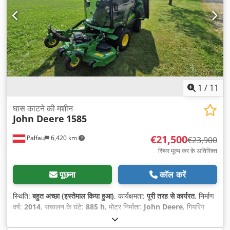
1
/
11
घास काटने की मशीन
John Deere
1585
€21,500
Palfau
6,420 km
€23,900
स्थिर मूल्य कर के अतिरिक्त
पूछना
कॉल करें
स्थिति:
बहुत अच्छा (इस्तेमाल किया हुआ)
, कार्यक्षमता:
पूरी तरह से कार्यरत
, निर्माण
वर्ष:
2014
, संचालन के घंटे:
885 h
, मोटर निर्माता:
John Deere
, गियरिंग
प्रकार:
स्वचालित
, ईंधन का प्रकार:
डीज़ल
, प्रथम पंजीकरण:
01/2014
,
उपकरण:
एयर कंडीशनिंग, कैबिन, फ्रंट पॉवर टेक-ऑफ, हाइड्रोलिक्स
,