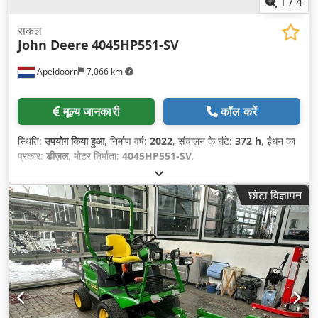
1
/
4
सकल
John Deere
4045HP551-SV
Apeldoorn
7,066 km
मूल्य जानकारी
कॉल करें
स्थिति:
उपयोग किया हुआ
, निर्माण वर्ष:
2022
, संचालन के घंटे:
372 h
, ईंधन का
प्रकार:
डीज़ल
, मोटर निर्माता:
4045HP551-SV
,
छोटा विज्ञापन