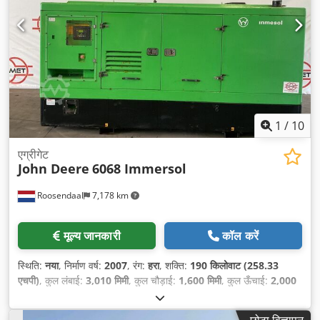
1
/
10
एग्रीगेट
John Deere
6068 Immersol
Roosendaal
7,178 km
मूल्य जानकारी
कॉल करें
स्थिति:
नया
, निर्माण वर्ष:
2007
, रंग:
हरा
, शक्ति:
190 किलोवाट (258.33
एचपी)
, कुल लंबाई:
3,010 मिमी
, कुल चौड़ाई:
1,600 मिमी
, कुल ऊँचाई:
2,000
मिमी
,