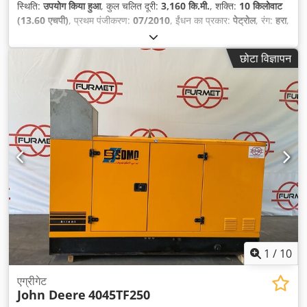
स्थिति:
उपयोग किया हुआ
, कुल चलित दूरी:
3,160 कि.मी.
, शक्ति:
10 किलोवाट
(13.60 एचपी)
, प्रथम पंजीकरण:
07/2010
, ईंधन का प्रकार:
पेट्रोल
, रंग:
हरा
,
गियरिंग प्रकार:
स्वचालित
, सस्पेंशन:
अन्य
, सीटों की संख्या:
1
, संचालन के घंटे:
3,160 h
,
छोटा विज्ञापन
1
/
10
एग्रीगेट
John Deere
4045TF250