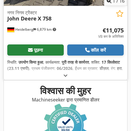
1
/
16
नगर निगम ट्रैक्टर
John Deere
X 758
€11,075
Heidelberg
6,879 km
VB कर के अतिरिक्त
पूछना
कॉल करें
स्थिति:
उपयोग किया हुआ
, कार्यक्षमता:
पूरी तरह से कार्यरत
, शक्ति:
17 किलोवाट
(23.11 एचपी)
, प्रथम पंजीकरण:
06/2026
, ईंधन का प्रकार:
डीज़ल
, रंग:
हरा
,
ईंधन:
डीज़ल
, उपकरण:
गाड़ी का पंजीकरण, हाइड्रोलिक्स
,
विश्वास की मुहर
Machineseeker द्वारा प्रमाणित डीलर