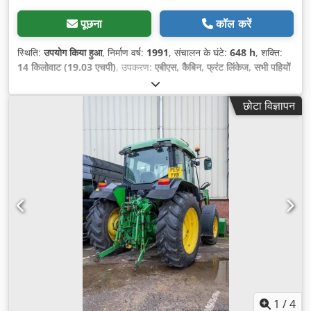
पूछना
कॉल करें
स्थिति:
उपयोग किया हुआ
, निर्माण वर्ष:
1991
, संचालन के घंटे:
648 h
, शक्ति:
14 किलोवाट (19.03 एचपी)
, उपकरण:
एबीएस, कैबिन, फ्रंट लिंकेज, सभी पहियों
की ड्राइव
,
छोटा विज्ञापन
1
/
4