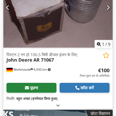
1
/
9
पिस्टन 2 नग Ø 106.5 मिमी डीजल इंजन के लिए
John Deere
AR 71067
€100
Wiefelstede
6,930 km
स्थिर मूल्य कर के अतिरिक्त
पूछना
कॉल करें
स्थिति:
बहुत अच्छा (इस्तेमाल किया हुआ)
,
छोटा विज्ञापन