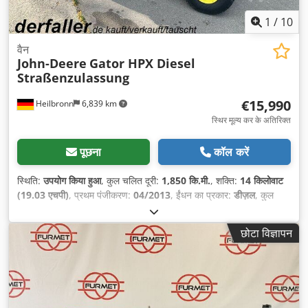
1
/
10
वैन
John-Deere
Gator HPX Diesel
Straßenzulassung
€15,990
Heilbronn
6,839 km
स्थिर मूल्य कर के अतिरिक्त
पूछना
कॉल करें
स्थिति:
उपयोग किया हुआ
, कुल चलित दूरी:
1,850 कि.मी.
, शक्ति:
14 किलोवाट
(19.03 एचपी)
, प्रथम पंजीकरण:
04/2013
, ईंधन का प्रकार:
डीज़ल
, कुल
वजन:
1,385 किग्रा
, रंग:
हरा
, गियरिंग प्रकार:
यांत्रिक
, सस्पेंशन:
अन्य
, सीटों की
संख्या:
2
, संचालन के घंटे:
1,850 h
, उपकरण:
ट्रेलर कप्लिंग, सभी पहियों की
छोटा विज्ञापन
ड्राइव
,