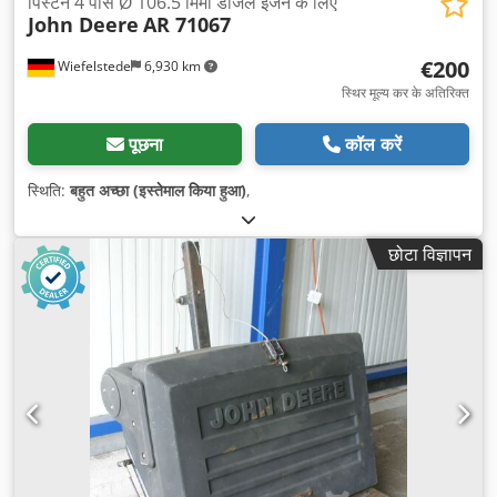
पिस्टन 4 पीस Ø 106.5 मिमी डीजल इंजन के लिए
John Deere
AR 71067
€200
Wiefelstede
6,930 km
स्थिर मूल्य कर के अतिरिक्त
पूछना
कॉल करें
स्थिति:
बहुत अच्छा (इस्तेमाल किया हुआ)
,
छोटा विज्ञापन