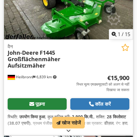
1
/
15
वैन
John-Deere
F1445
Großflächenmäher
Aufsitzmäher
€15,900
Heilbronn
6,839 km
स्थिर मूल्य एमडब्ल्यूएसटी को अलग से नहीं
दिखाया जा सकता
पूछना
कॉल करें
स्थिति:
उपयोग किया हुआ
, कुल चलित दूरी:
3,900 कि.मी.
, शक्ति:
28 किलोवाट
खोज सहेजें
(38.07 एचपी)
, प्रथम पंजीकरण:
07/2002
, ईंधन का प्रकार:
डीज़ल
, रंग:
हरा
,
गियरिंग प्रकार:
यांत्रिक
, सस्पेंशन:
अन्य
, संचालन के घंटे:
3,900 h
, उपकरण:
सभी पहियों की ड्राइव
,