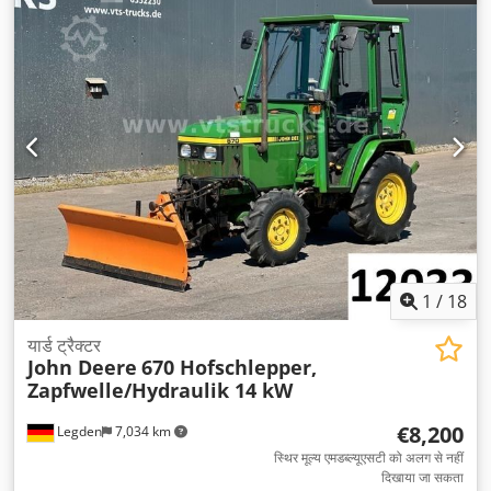
1
/
18
यार्ड ट्रैक्टर
John Deere
670 Hofschlepper,
Zapfwelle/Hydraulik 14 kW
€8,200
Legden
7,034 km
स्थिर मूल्य एमडब्ल्यूएसटी को अलग से नहीं
दिखाया जा सकता