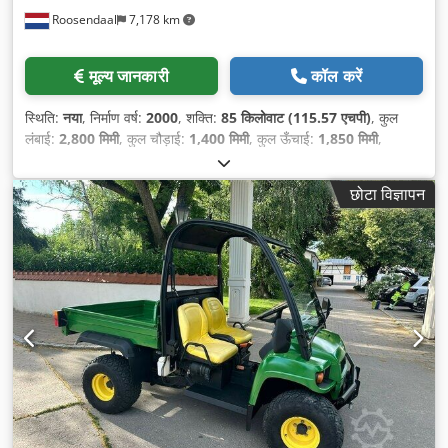
Roosendaal
7,178 km
मूल्य जानकारी
कॉल करें
स्थिति:
नया
, निर्माण वर्ष:
2000
, शक्ति:
85 किलोवाट (115.57 एचपी)
, कुल
लंबाई:
2,800 मिमी
, कुल चौड़ाई:
1,400 मिमी
, कुल ऊँचाई:
1,850 मिमी
,
छोटा विज्ञापन