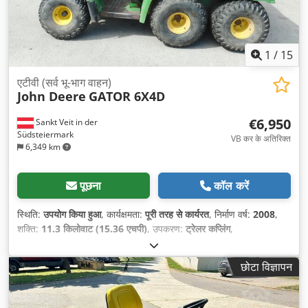
1
/
15
एटीवी (सर्व भू-भाग वाहन)
John Deere
GATOR 6X4D
€6,950
Sankt Veit in der
Südsteiermark
VB कर के अतिरिक्त
6,349 km
पूछना
कॉल करें
स्थिति:
उपयोग किया हुआ
, कार्यक्षमता:
पूरी तरह से कार्यरत
, निर्माण वर्ष:
2008
,
शक्ति:
11.3 किलोवाट (15.36 एचपी)
, उपकरण:
ट्रेलर कप्लिंग
,
छोटा विज्ञापन