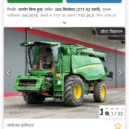
स्थिति:
उपयोग किया हुआ
, शक्ति:
200 किलोवाट (271.92 एचपी)
, प्रथम
पंजीकरण:
05/2018
, सामने के टायर का आकार:
710-26,5
, रियर टायर का
आकार:
710-26,5
, कुल चलित दूरी:
11,870 कि.मी.
, धुरा विन्यास:
3 धुरा
, सीटों
की संख्या:
1
, उपकरण:
कैबिन, क्रेन
,
छोटा विज्ञापन
1
/
33
संयोजन हार्वेस्टर