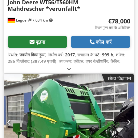
John Deere
WT56/T560HM
Mähdrescher *verunfallt*
€78,000
Legden
7,034 km
स्थिर मूल्य कर के अतिरिक्त
पूछना
कॉल करें
स्थिति:
उपयोग किया हुआ
, निर्माण वर्ष:
2017
, संचालन के घंटे:
999 h
, शक्ति:
285 किलोवाट (387.49 एचपी)
, उपकरण:
एबीएस, एयर कंडीशनिंग, कैबिन,
पार्किंग हीटर, फ्रंट लिंकेज, सभी पहियों की ड्राइव
,
छोटा विज्ञापन