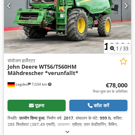
1
/
33
संयोजन हार्वेस्टर
John Deere
WT56/T560HM
Mähdrescher *verunfallt*
€78,000
Legden
7,034 km
स्थिर मूल्य कर के अतिरिक्त
पूछना
कॉल करें
स्थिति:
उपयोग किया हुआ
, निर्माण वर्ष:
2017
, संचालन के घंटे:
999 h
, शक्ति:
285 किलोवाट (387.49 एचपी)
, उपकरण:
एबीएस, एयर कंडीशनिंग, कैबिन,
पार्किंग हीटर, फ्रंट लिंकेज, सभी पहियों की ड्राइव
,