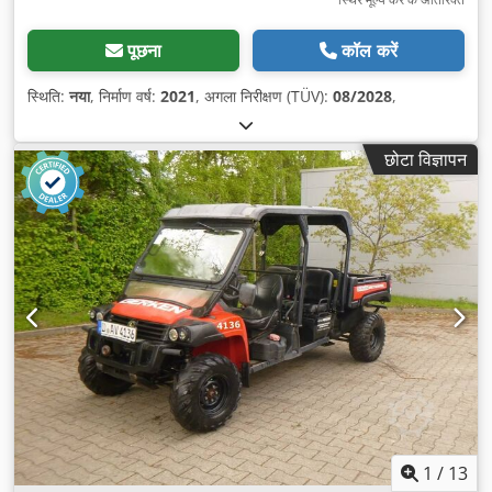
पूछना
कॉल करें
स्थिति:
नया
, निर्माण वर्ष:
2021
, अगला निरीक्षण (TÜV):
08/2028
,
छोटा विज्ञापन
1
/
13