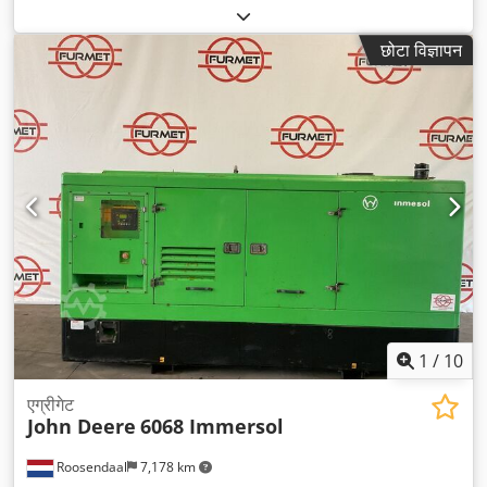
वजन:
1,385 किग्रा
, रंग:
हरा
, गियरिंग प्रकार:
यांत्रिक
, सस्पेंशन:
अन्य
, सीटों की
संख्या:
2
, संचालन के घंटे:
1,850 h
, उपकरण:
ट्रेलर कप्लिंग, सभी पहियों की
छोटा विज्ञापन
ड्राइव
,
1
/
10
एग्रीगेट
John Deere
6068 Immersol
Roosendaal
7,178 km