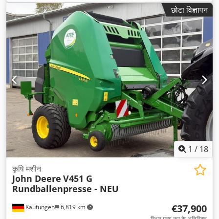
छोटा विज्ञापन
1
/
18
कृषि मशीन
John Deere
V451 G
Rundballenpresse - NEU
€37,900
Kaufungen
6,819 km
स्थिर मूल्य कर के अतिरिक्त