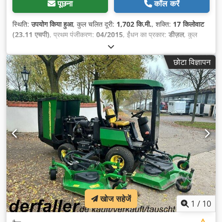
पूछना
कॉल करें
स्थिति:
उपयोग किया हुआ
, कुल चलित दूरी:
1,702 कि.मी.
, शक्ति:
17 किलोवाट
(23.11 एचपी)
, प्रथम पंजीकरण:
04/2015
, ईंधन का प्रकार:
डीज़ल
, कुल
वजन:
1,550 किग्रा
, रंग:
हरा
, गियरिंग प्रकार:
स्वचालित
, सस्पेंशन:
अन्य
, सीटों
की संख्या:
4
, संचालन के घंटे:
1,702 h
, उपकरण:
ट्रेलर कप्लिंग, सभी पहियों की
छोटा विज्ञापन
ड्राइव
,
खोज सहेजें
1
/
10