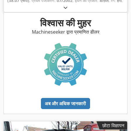
(38.07 एचपी)
, प्रथम पंजीकरण:
07/2002
, ईंधन का प्रकार:
डीज़ल
, रंग:
हरा
,
गियरिंग प्रकार:
यांत्रिक
, सस्पेंशन:
अन्य
, संचालन के घंटे:
3,900 h
, उपकरण:
सभी पहियों की ड्राइव
,
विश्वास की मुहर
Machineseeker द्वारा प्रमाणित डीलर
अब और अधिक जानकारी
छोटा विज्ञापन