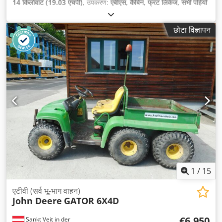
14 किलोवाट (19.03 एचपी)
, उपकरण:
एबीएस, कैबिन, फ्रंट लिंकेज, सभी पहियों
की ड्राइव
,
छोटा विज्ञापन
1
/
15
एटीवी (सर्व भू-भाग वाहन)
John Deere
GATOR 6X4D
€6,950
Sankt Veit in der