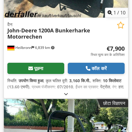
1
/
10
वैन
John-Deere
1200A Bunkerharke
Motorrechen
€7,900
Heilbronn
6,839 km
स्थिर मूल्य कर के अतिरिक्त
पूछना
कॉल करें
स्थिति:
उपयोग किया हुआ
, कुल चलित दूरी:
3,160 कि.मी.
, शक्ति:
10 किलोवाट
(13.60 एचपी)
, प्रथम पंजीकरण:
07/2010
, ईंधन का प्रकार:
पेट्रोल
, रंग:
हरा
,
गियरिंग प्रकार:
स्वचालित
, सस्पेंशन:
अन्य
, सीटों की संख्या:
1
, संचालन के घंटे:
3,160 h
,
छोटा विज्ञापन