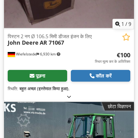
1
/
9
पिस्टन 2 नग Ø 106.5 मिमी डीजल इंजन के लिए
John Deere
AR 71067
€100
Wiefelstede
6,930 km
स्थिर मूल्य कर के अतिरिक्त
पूछना
कॉल करें
स्थिति:
बहुत अच्छा (इस्तेमाल किया हुआ)
,
छोटा विज्ञापन