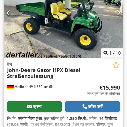
1
/
10
वैन
John-Deere
Gator HPX Diesel
Straßenzulassung
€15,990
Heilbronn
6,839 km
स्थिर मूल्य कर के अतिरिक्त
पूछना
कॉल करें
स्थिति:
उपयोग किया हुआ
, कुल चलित दूरी:
1,850 कि.मी.
, शक्ति:
14 किलोवाट
(19.03 एचपी)
, प्रथम पंजीकरण:
04/2013
, ईंधन का प्रकार:
डीज़ल
, कुल