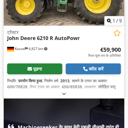
1
/
9
ट्रैक्टर
John Deere
6210 R AutoPowr
€59,900
Kassel
6,827 km
स्थिर मूल्य कर के अतिरिक्त
पूछना
कॉल करें
स्थिति:
उपयोग किया हुआ
, निर्माण वर्ष:
2013
, सामने के टायर का आकार:
600/70R28
, रियर टायर का आकार:
650/85R38
, उपकरण:
संपीड़ित वायु
ब्रेक
,
Machineseeker के साथ मेरी पहली नीलामी तुरंत ही