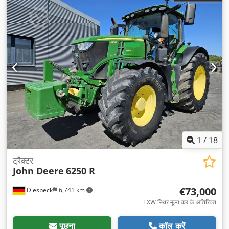
1
/
18
ट्रैक्टर
John Deere
6250 R
€73,000
Diespeck
6,741 km
EXW स्थिर मूल्य कर के अतिरिक्त
पूछना
कॉल करें