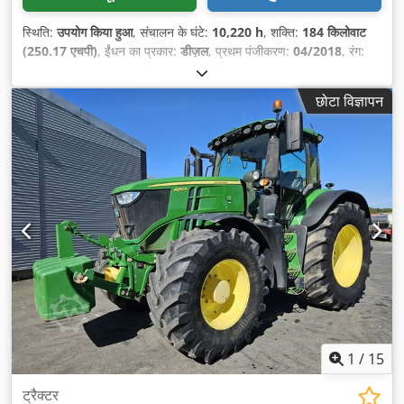
स्थिति:
उपयोग किया हुआ
, संचालन के घंटे:
10,220 h
, शक्ति:
184 किलोवाट
(250.17 एचपी)
, ईंधन का प्रकार:
डीज़ल
, प्रथम पंजीकरण:
04/2018
, रंग:
हरा
, कुल वजन:
15,000 किग्रा
, सामने के टायर का आकार:
600/70 R30
,
रियर टायर का आकार:
710/70 R42
, उपकरण:
एयर कंडीशनिंग, कैबिन, ट्रेलर
छोटा विज्ञापन
कप्लिंग, फ्रंट पॉवर टेक-ऑफ
,
1
/
15
ट्रैक्टर