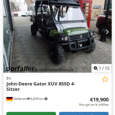
1
/
15
वैन
John-Deere
Gator XUV 855D 4-
Sitzer
€19,900
Heilbronn
6,839 km
स्थिर मूल्य कर के अतिरिक्त