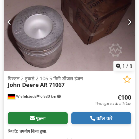
1
/
8
पिस्टन 2 टुकड़े 2 106.5 मिमी डीजल इंजन
John Deere
AR 71067
€100
Wiefelstede
6,930 km
स्थिर मूल्य कर के अतिरिक्त
पूछना
कॉल करें
स्थिति:
उपयोग किया हुआ
,