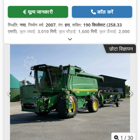
मूल्य जानकारी
कॉल करें
स्थिति:
नया
, निर्माण वर्ष:
2007
, रंग:
हरा
, शक्ति:
190 किलोवाट (258.33
एचपी)
, कुल लंबाई:
3,010 मिमी
, कुल चौड़ाई:
1,600 मिमी
, कुल ऊँचाई:
2,000
मिमी
,
छोटा विज्ञापन
1
/
30