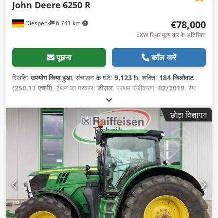
John Deere
6250 R
€78,000
Diespeck
6,741 km
EXW स्थिर मूल्य कर के अतिरिक्त
पूछना
कॉल करें
स्थिति:
उपयोग किया हुआ
, संचालन के घंटे:
9,123 h
, शक्ति:
184 किलोवाट
(250.17 एचपी)
, ईंधन का प्रकार:
डीज़ल
, प्रथम पंजीकरण:
02/2019
, रंग:
हरा
, कुल वजन:
15,000 किग्रा
, सामने के टायर का आकार:
600/70 R30
,
रियर टायर का आकार:
710/70 R42
, उपकरण:
एयर कंडीशनिंग, कैबिन, ट्रेलर
छोटा विज्ञापन
कप्लिंग, फ्रंट पॉवर टेक-ऑफ
,