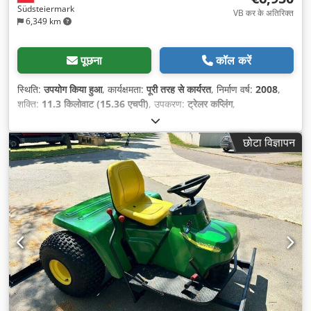
Südsteiermark
VB कर के अतिरिक्त
6,349 km
पूछना
कॉल करें
स्थिति:
उपयोग किया हुआ
, कार्यक्षमता:
पूरी तरह से कार्यरत
, निर्माण वर्ष:
2008
,
शक्ति:
11.3 किलोवाट (15.36 एचपी)
, उपकरण:
ट्रेलर कप्लिंग
,
छोटा विज्ञापन