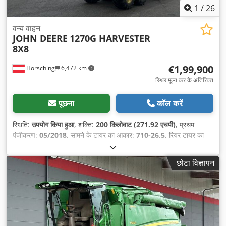
1
/
26
वन्य वाहन
JOHN DEERE
1270G HARVESTER
8X8
€1,99,900
Hörsching
6,472 km
स्थिर मूल्य कर के अतिरिक्त
पूछना
कॉल करें
स्थिति:
उपयोग किया हुआ
, शक्ति:
200 किलोवाट (271.92 एचपी)
, प्रथम
पंजीकरण:
05/2018
, सामने के टायर का आकार:
710-26,5
, रियर टायर का
आकार:
710-26,5
, कुल चलित दूरी:
11,870 कि.मी.
, धुरा विन्यास:
3 धुरा
, सीटों
की संख्या:
1
, उपकरण:
कैबिन, क्रेन
,
छोटा विज्ञापन