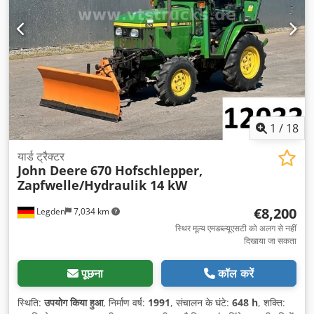
1
/
18
यार्ड ट्रैक्टर
John Deere
670 Hofschlepper,
Zapfwelle/Hydraulik 14 kW
€8,200
Legden
7,034 km
स्थिर मूल्य एमडब्ल्यूएसटी को अलग से नहीं
दिखाया जा सकता
पूछना
कॉल करें
स्थिति:
उपयोग किया हुआ
, निर्माण वर्ष:
1991
, संचालन के घंटे:
648 h
, शक्ति: