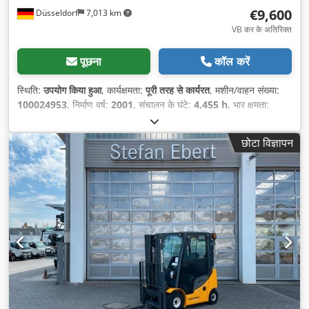
€9,600
Düsseldorf
7,013 km
VB कर के अतिरिक्त
पूछना
कॉल करें
स्थिति:
उपयोग किया हुआ
, कार्यक्षमता:
पूरी तरह से कार्यरत
, मशीन/वाहन संख्या:
100024953
, निर्माण वर्ष:
2001
, संचालन के घंटे:
4,455 h
, भार क्षमता:
2,500 किग्रा
, उठाने की ऊँचाई:
4,680 मिमी
, निःशुल्क उत्थान:
1,400 मिमी
,
ईंधन का प्रकार:
डीज़ल
, मस्त प्रकार:
ट्रिप्लेक्स
, निर्माण ऊँचाई:
2,210 मिमी
,
छोटा विज्ञापन
फोर्क की लंबाई:
1,200 मिमी
, ड्राइव प्रकार:
Diesel
,