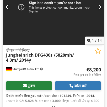
1
/
14
डीजल फोर्कलिफ्ट
Jungheinrich
DFG430s /5828mh/
4.3m/ 2014y
€8,200
Stuttgart
6,847 km
स्थिर मूल्य कर के अतिरिक्त
पूछना
कॉल करें
स्थिति:
उपयोग किया हुआ
, मशीन/वाहन संख्या:
IC1349
, निर्माण वर्ष:
2014
,
संचालन के घंटे:
5,828 h
, भार क्षमता:
3,000 किग्रा
, उठाने की ऊँचाई:
4,300
मिमी
, लोड सेंटर:
500 मिमी
, ईंधन का प्रकार:
डीज़ल
, मस्त प्रकार:
सिम्प्लेक्स
,