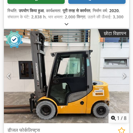
स्थिति:
उपयोग किया हुआ
, कार्यक्षमता:
पूरी तरह से कार्यरत
, निर्माण वर्ष:
2020
,
संचालन के घंटे:
2,838 h
, भार क्षमता:
2,000 किग्रा
, उठाने की ऊँचाई:
3,300
मिमी
, निःशुल्क उत्थान:
1,532 मिमी
, ईंधन का प्रकार:
डीज़ल
, मस्त प्रकार:
डुप्लेक्स
, निर्माण ऊँचाई:
2,167 मिमी
, शक्ति:
29 किलोवाट (39.43 एचपी)
, फोर्क
छोटा विज्ञापन
कैरिज चौड़ाई:
980 मिमी
, फोर्क की लंबाई:
1,150 मिमी
, खाली वजन:
3,225
किग्रा
, कुल लंबाई:
2,341 मिमी
, ड्राइव प्रकार:
Diesel
, निर्माण चौड़ाई:
1,110
मिमी
,
1
/
8
डीजल फोर्कलिफ्ट्स