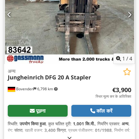
1
/
4
अन्य
Jungheinrich
DFG 20 A Stapler
€3,900
Bovenden
6,798 km
स्थिर मूल्य कर के अतिरिक्त
पूछना
कॉल करें
स्थिति:
उपयोग किया हुआ
, कुल चलित दूरी:
1,001 कि.मी.
, गियरिंग प्रकार:
अन्य
,
रंग:
संतरा
, खाली वजन:
3,400 किग्रा
, प्रथम पंजीकरण:
01/1988
, निर्माण वर्ष:
1988
, चालक केबिन:
अन्य
, भार क्षमता:
2,000 किग्रा
,