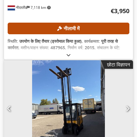
नीदरलैंड
7,118 km
€3,950
नीलामी में
स्थिति:
उपयोग के लिए तैयार (इस्तेमाल किया हुआ)
, कार्यक्षमता:
पूरी तरह से
कार्यरत
, मशीन/वाहन संख्या:
487965
, निर्माण वर्ष:
2015
, संचालन के घंटे:
7,430 h
, भार क्षमता:
2,500 किग्रा
, उठाने की ऊँचाई:
4,800 मिमी
, ईंधन का
प्रकार:
डीज़ल
, मस्त प्रकार:
डुप्लेक्स
, फोर्क की लंबाई:
1,190 मिमी
,
छोटा विज्ञापन