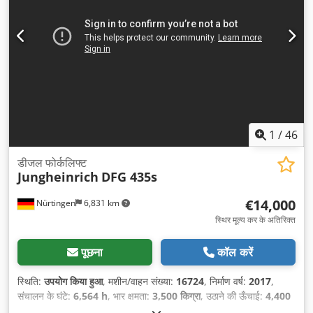
1
/
46
डीजल फोर्कलिफ्ट
Jungheinrich
DFG 435s
€14,000
Nürtingen
6,831 km
स्थिर मूल्य कर के अतिरिक्त
पूछना
कॉल करें
स्थिति:
उपयोग किया हुआ
, मशीन/वाहन संख्या:
16724
, निर्माण वर्ष:
2017
,
संचालन के घंटे:
6,564 h
, भार क्षमता:
3,500 किग्रा
, उठाने की ऊँचाई:
4,400
मिमी
, निःशुल्क उत्थान:
1,400 मिमी
, लोड सेंटर:
500 मिमी
, ईंधन का प्रकार: