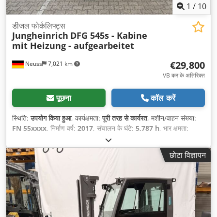
1
/
10
डीजल फोर्कलिफ्ट्स
Jungheinrich
DFG 545s - Kabine
mit Heizung - aufgearbeitet
€29,800
Neuss
7,021 km
VB कर के अतिरिक्त
पूछना
कॉल करें
स्थिति:
उपयोग किया हुआ
, कार्यक्षमता:
पूरी तरह से कार्यरत
, मशीन/वाहन संख्या:
FN 55xxxx
, निर्माण वर्ष:
2017
, संचालन के घंटे:
5,787 h
, भार क्षमता:
4,500 किग्रा
, उठाने की ऊँचाई:
3,700 मिमी
, निःशुल्क उत्थान:
150 मिमी
, ईंधन
का प्रकार:
डीज़ल
, मस्त प्रकार:
सिम्प्लेक्स
, निर्माण ऊँचाई:
2,640 मिमी
, शक्ति:
छोटा विज्ञापन
55 किलोवाट (74.78 एचपी)
, फोर्क की लंबाई:
1,150 मिमी
, खाली वजन:
6,358
किग्रा
, कुल लंबाई:
3,070 मिमी
, ड्राइव प्रकार:
Diesel
, निर्माण चौड़ाई:
1,450
मिमी
,