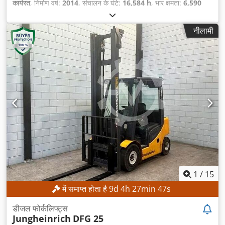
कार्यरत
, निर्माण वर्ष:
2014
, संचालन के घंटे:
16,584 h
, भार क्षमता:
6,590
किग्रा
, उठाने की ऊँचाई:
4,010 मिमी
, निर्माण ऊँचाई:
2,910 मिमी
, फोर्क कैरिज
चौड़ाई:
2,000 मिमी
, फोर्क की लंबाई:
1,800 मिमी
,
नीलामी
1
/
15
में समाप्त होता है
9
d
4
h
27
min
45
s
डीजल फोर्कलिफ्ट्स
Jungheinrich
DFG 25