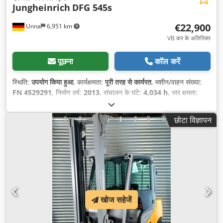
Jungheinrich
DFG 545s
€22,900
Unna
6,951 km
VB कर के अतिरिक्त
पूछना
कॉल करें
स्थिति:
उपयोग किया हुआ
, कार्यक्षमता:
पूरी तरह से कार्यरत
, मशीन/वाहन संख्या:
FN 4529291
, निर्माण वर्ष:
2013
, संचालन के घंटे:
4,034 h
, भार क्षमता:
4,500 किग्रा
, उठाने की ऊँचाई:
5,270 मिमी
, ईंधन का प्रकार:
डीज़ल
, मस्त
प्रकार:
ट्रिप्लेक्स
, फोर्क की लंबाई:
1,500 मिमी
, ड्राइव प्रकार:
Diesel
,
छोटा विज्ञापन
खोज सहेजें