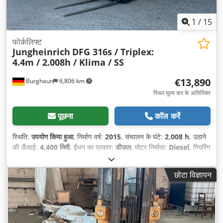
1
/
15
फोर्कलिफ्ट
Jungheinrich
DFG 316s / Triplex:
4.4m / 2.008h / Klima / SS
€13,890
Burghaun
6,806 km
स्थिर मूल्य कर के अतिरिक्त
पूछना
कॉल करें
स्थिति:
उपयोग किया हुआ
, निर्माण वर्ष:
2015
, संचालन के घंटे:
2,008 h
, उठाने
की ऊँचाई:
4,400 मिमी
, ईंधन का प्रकार:
डीज़ल
, मोटर निर्माता:
Diesel
, गियरिंग
प्रकार:
स्वचालित
,
छोटा विज्ञापन