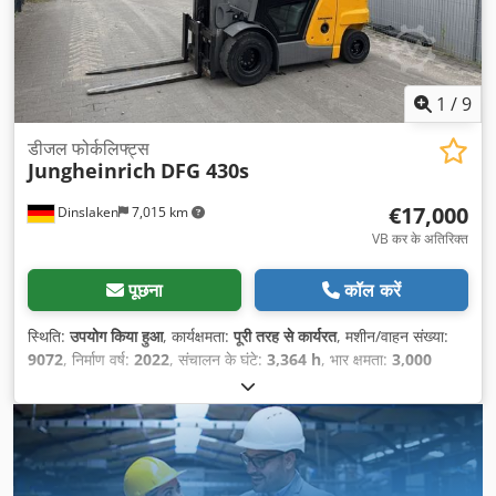
1
/
9
डीजल फोर्कलिफ्ट्स
Jungheinrich
DFG 430s
€17,000
Dinslaken
7,015 km
VB कर के अतिरिक्त
पूछना
कॉल करें
स्थिति:
उपयोग किया हुआ
, कार्यक्षमता:
पूरी तरह से कार्यरत
, मशीन/वाहन संख्या:
9072
, निर्माण वर्ष:
2022
, संचालन के घंटे:
3,364 h
, भार क्षमता:
3,000
किग्रा
, उठाने की ऊँचाई:
5,500 मिमी
, ईंधन का प्रकार:
डीज़ल
, मस्त प्रकार:
सिम्प्लेक्स
, निर्माण ऊँचाई:
3,450 मिमी
, शक्ति:
43 किलोवाट (58.46 एचपी)
,
खाली वजन:
5,001 किग्रा
, ड्राइव प्रकार:
Diesel
,