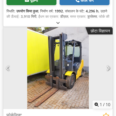
पूछना
कॉल करें
स्थिति:
उपयोग किया हुआ
, निर्माण वर्ष:
1992
, संचालन के घंटे:
4,296 h
, उठाने
की ऊँचाई:
3,910 मिमी
, ईंधन का प्रकार:
डीज़ल
, मस्त प्रकार:
डुप्लेक्स
, फोर्क की
लंबाई:
1,170 मिमी
, फोर्क की चौड़ाई:
1,700 मिमी
, कुल ऊँचाई:
3,910 मिमी
,
कुल लंबाई:
3,630 मिमी
, कुल चौड़ाई:
1,740 मिमी
, रंग:
पीला
,
छोटा विज्ञापन
1
/
10
फोर्कलिफ्ट