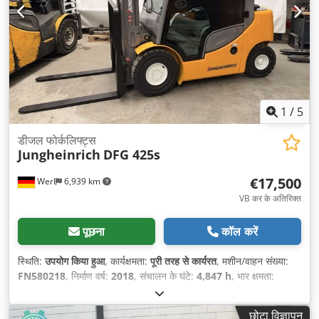
1
/
5
डीजल फोर्कलिफ्ट्स
Jungheinrich
DFG 425s
€17,500
Werl
6,939 km
VB कर के अतिरिक्त
पूछना
कॉल करें
स्थिति:
उपयोग किया हुआ
, कार्यक्षमता:
पूरी तरह से कार्यरत
, मशीन/वाहन संख्या:
FN580218
, निर्माण वर्ष:
2018
, संचालन के घंटे:
4,847 h
, भार क्षमता:
2,500 किग्रा
, उठाने की ऊँचाई:
4,400 मिमी
, निःशुल्क उत्थान:
1,500 मिमी
,
ईंधन का प्रकार:
डीज़ल
, मस्त प्रकार:
ट्रिप्लेक्स
, निर्माण ऊँचाई:
2,090 मिमी
,
छोटा विज्ञापन