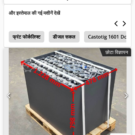
निर्माण ऊँचाई:
2,872 मिमी
, उपकरण:
कैबिन
,
और इस्तेमाल की गई मशीनें देखें
ल
फ्रंट फोर्कलिफ्ट
डीजल सकल
Castotig 1601 Dc
छोटा विज्ञापन