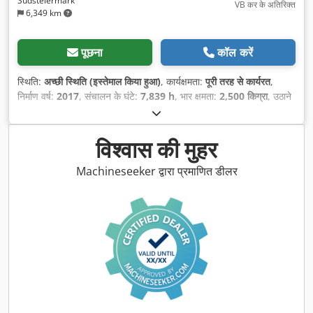
Südsteiermark
VB कर के अतिरिक्त
6,349 km
पूछना
कॉल करें
स्थिति:
अच्छी स्थिति (इस्तेमाल किया हुआ)
, कार्यक्षमता:
पूरी तरह से कार्यरत
,
निर्माण वर्ष:
2017
, संचालन के घंटे:
7,839 h
, भार क्षमता:
2,500 किग्रा
, उठाने
की ऊँचाई:
4,400 मिमी
, ईंधन का प्रकार:
डीज़ल
, मस्त प्रकार:
ट्रिप्लेक्स
, निर्माण
ऊँचाई:
2,200 मिमी
, शक्ति:
44 किलोवाट (59.82 एचपी)
, उपकरण:
ट्रेलर
कप्लिंग, प्रकाश व्यवस्था, साइडशिफ्ट
,
विश्वास की मुहर
Machineseeker द्वारा प्रमाणित डीलर