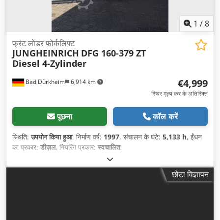
1
/
8
फ्रंट लोडर फोर्कलिफ्ट
JUNGHEINRICH
DFG 160-379 ZT
Diesel 4-Zylinder
€4,999
Bad Dürkheim
6,914 km
स्थिर मूल्य कर के अतिरिक्त
पूछना
कॉल करें
स्थिति:
उपयोग किया हुआ
, निर्माण वर्ष:
1997
, संचालन के घंटे:
5,133 h
, ईंधन
का प्रकार:
डीज़ल
, गियरिंग प्रकार:
स्वचालित
,
छोटा विज्ञापन