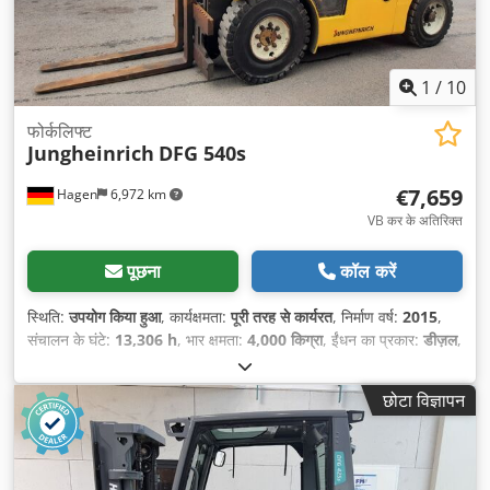
1
/
10
फोर्कलिफ्ट
Jungheinrich
DFG 540s
€7,659
Hagen
6,972 km
VB कर के अतिरिक्त
पूछना
कॉल करें
स्थिति:
उपयोग किया हुआ
, कार्यक्षमता:
पूरी तरह से कार्यरत
, निर्माण वर्ष:
2015
,
संचालन के घंटे:
13,306 h
, भार क्षमता:
4,000 किग्रा
, ईंधन का प्रकार:
डीज़ल
,
मस्त प्रकार:
सिम्प्लेक्स
,
छोटा विज्ञापन