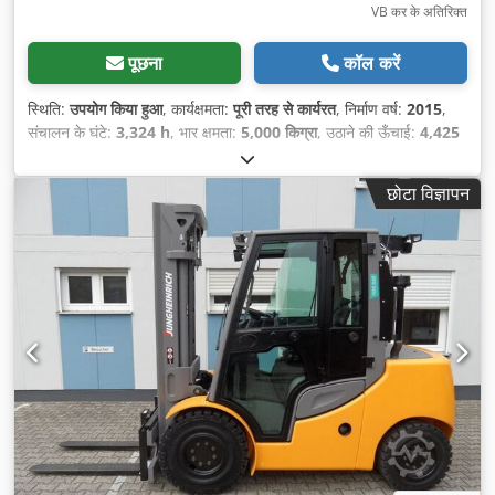
VB कर के अतिरिक्त
पूछना
कॉल करें
स्थिति:
उपयोग किया हुआ
, कार्यक्षमता:
पूरी तरह से कार्यरत
, निर्माण वर्ष:
2015
,
संचालन के घंटे:
3,324 h
, भार क्षमता:
5,000 किग्रा
, उठाने की ऊँचाई:
4,425
मिमी
, निःशुल्क उत्थान:
1,500 मिमी
, ईंधन का प्रकार:
डीज़ल
, मस्त प्रकार:
ट्रिप्लेक्स
, निर्माण ऊँचाई:
2,260 मिमी
, फोर्क की लंबाई:
1,200 मिमी
, ड्राइव
छोटा विज्ञापन
प्रकार:
Diesel
,