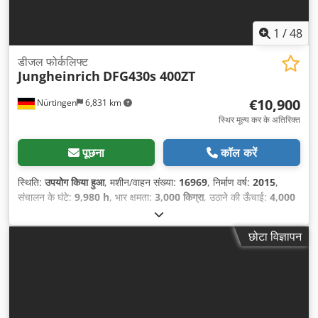
1
/
48
डीजल फोर्कलिफ्ट
Jungheinrich
DFG430s 400ZT
€10,900
Nürtingen
6,831 km
स्थिर मूल्य कर के अतिरिक्त
पूछना
कॉल करें
स्थिति:
उपयोग किया हुआ
, मशीन/वाहन संख्या:
16969
, निर्माण वर्ष:
2015
,
संचालन के घंटे:
9,980 h
, भार क्षमता:
3,000 किग्रा
, उठाने की ऊँचाई:
4,000
मिमी
, लोड सेंटर:
500 मिमी
, ईंधन का प्रकार:
डीज़ल
, मस्त प्रकार:
सिम्प्लेक्स
,
निर्माण ऊँचाई:
2,610 मिमी
, फोर्क की लंबाई:
1,200 मिमी
, सामने के टायर का
छोटा विज्ञापन
आकार:
27x10-12 (80 - 90%)
, रियर टायर का आकार:
6.50-10 (25 -
35%)
, कुल वजन:
4,357 किग्रा
, उपकरण:
कैबिन
,