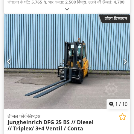
संचालन के घंटे:
5,765 h
, भार क्षमता:
2,500 किग्रा
, उठाने की ऊँचाई:
4,700
मिमी
, निःशुल्क उत्थान:
1,450 मिमी
, ईंधन का प्रकार:
डीज़ल
, मस्त प्रकार:
ट्रिप्लेक्स
, निर्माण ऊँचाई:
2,100 मिमी
, फोर्क की लंबाई:
1,200 मिमी
, ड्राइव
छोटा विज्ञापन
प्रकार:
Diesel
,
1
/
10
डीजल फोर्कलिफ्ट्स
Jungheinrich
DFG 25 BS // Diesel
// Triplex/ 3+4 Ventil / Conta