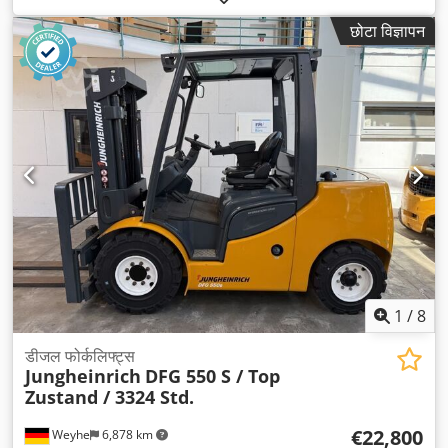
डीज़ल
, मस्त प्रकार:
डुप्लेक्स
, निर्माण ऊँचाई:
2,150 मिमी
, फोर्क की लंबाई:
छोटा विज्ञापन
2,000 मिमी
, सामने के टायर का आकार:
250/75-12
, रियर टायर का आकार:
6.50-10/5.00
, कुल वजन:
5,039 किग्रा
, उपकरण:
कैबिन
,
1
/
8
डीजल फोर्कलिफ्ट्स
Jungheinrich
DFG 550 S / Top
Zustand / 3324 Std.
€22,800
Weyhe
6,878 km