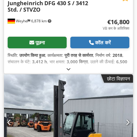
Jungheinrich
DFG 430 S / 3412
Std. / STVZO
€16,800
Weyhe
6,878 km
VB कर के अतिरिक्त
पूछना
कॉल करें
स्थिति:
उपयोग किया हुआ
, कार्यक्षमता:
पूरी तरह से कार्यरत
, निर्माण वर्ष:
2018
,
संचालन के घंटे:
3,412 h
, भार क्षमता:
3,000 किग्रा
, उठाने की ऊँचाई:
6,500
मिमी
, निःशुल्क उत्थान:
2,100 मिमी
, ईंधन का प्रकार:
डीज़ल
, मस्त प्रकार:
ट्रिप्लेक्स
, निर्माण ऊँचाई:
2,890 मिमी
, फोर्क की लंबाई:
2,400 मिमी
, ड्राइव
छोटा विज्ञापन
प्रकार:
Diesel
,