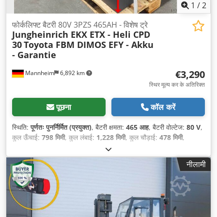
1
/
2
फोर्कलिफ्ट बैटरी 80V 3PZS 465AH - विशेष ट्रे
Jungheinrich EKX ETX - Heli CPD
30
Toyota FBM DIMOS EFY - Akku
- Garantie
€3,290
Mannheim
6,892 km
स्थिर मूल्य कर के अतिरिक्त
पूछना
कॉल करें
स्थिति:
पूर्णतः पुनर्निर्मित (प्रयुक्त)
, बैटरी क्षमता:
465 आह
, बैटरी वोल्टेज:
80 V
,
कुल ऊँचाई:
798 मिमी
, कुल लंबाई:
1,228 मिमी
, कुल चौड़ाई:
478 मिमी
,
नीलामी