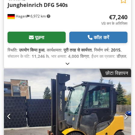
Jungheinrich
DFG 540s
€7,240
Hagen
6,972 km
VB कर के अतिरिक्त
पूछना
कॉल करें
स्थिति:
उपयोग किया हुआ
, कार्यक्षमता:
पूरी तरह से कार्यरत
, निर्माण वर्ष:
2015
,
संचालन के घंटे:
11,246 h
, भार क्षमता:
4,000 किग्रा
, ईंधन का प्रकार:
डीज़ल
,
मस्त प्रकार:
सिम्प्लेक्स
,
छोटा विज्ञापन