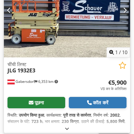
1
/
10
चींची लिफ्ट
JLG
1932E3
€5,900
Gabersdorf
6,353 km
VB कर के अतिरिक्त
पूछना
कॉल करें
स्थिति:
उपयोग किया हुआ
, कार्यक्षमता:
पूरी तरह से कार्यरत
, निर्माण वर्ष:
2002
,
संचालन के घंटे:
723 h
, भार क्षमता:
230 किग्रा
, उठाने की ऊँचाई:
5,800 मिमी
,
खाली वजन:
1,411 किग्रा
, निर्माण ऊँचाई:
2,135 मिमी
, ईंधन का प्रकार:
विद्युत
,
कुल लंबाई:
1,820 मिमी
, ड्राइव प्रकार:
Elektro
, निर्माण चौड़ाई:
825 मिमी
,