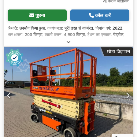
VB कर के अतिरिक्त
पूछना
कॉल करें
स्थिति:
उपयोग किया हुआ
, कार्यक्षमता:
पूरी तरह से कार्यरत
, निर्माण वर्ष:
2022
,
भार क्षमता:
200 किग्रा
, खाली वजन:
4,900 किग्रा
, ईंधन का प्रकार:
पेट्रोल
,
कुल लंबाई:
3,650 मिमी
, ड्राइव प्रकार:
Benzin
, बाँह की पहुँच:
6,050 मिमी
,
निर्माण चौड़ाई:
1,990 मिमी
, कार्य ऊँचाई:
12,000 मिमी
,
छोटा विज्ञापन