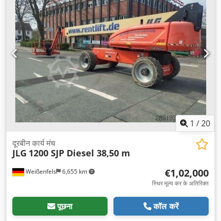
1
/
20
दूरबीन कार्य मंच
JLG
1200 SJP Diesel 38,50 m
€1,02,000
Weißenfels
6,655 km
स्थिर मूल्य कर के अतिरिक्त
पूछना
कॉल करें