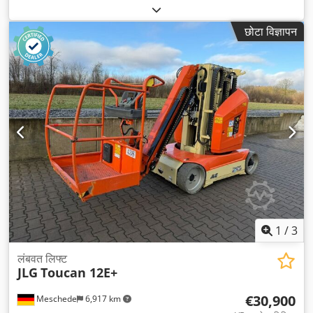
कुल लंबाई:
3,650 मिमी
, ड्राइव प्रकार:
Benzin
, बाँह की पहुँच:
6,050 मिमी
,
निर्माण चौड़ाई:
1,990 मिमी
, कार्य ऊँचाई:
12,000 मिमी
,
छोटा विज्ञापन
1
/
3
लंबवत लिफ्ट
JLG
Toucan 12E+
€30,900
Meschede
6,917 km