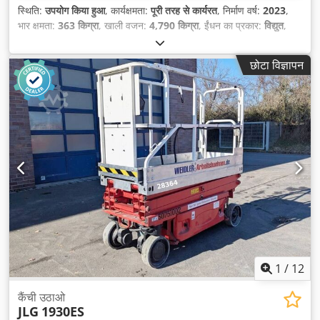
स्थिति:
उपयोग किया हुआ
, कार्यक्षमता:
पूरी तरह से कार्यरत
, निर्माण वर्ष:
2023
,
भार क्षमता:
363 किग्रा
, खाली वजन:
4,790 किग्रा
, ईंधन का प्रकार:
विद्युत
,
कुल लंबाई:
3,530 मिमी
, ड्राइव प्रकार:
Elektro
, निर्माण चौड़ाई:
1,760 मिमी
,
कार्य ऊँचाई:
14,000 मिमी
,
छोटा विज्ञापन
1
/
12
कैंची उठाओ
JLG
1930ES