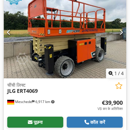
1
/
4
चींची लिफ्ट
JLG
ERT4069
€39,900
Meschede
6,917 km
VB कर के अतिरिक्त
पूछना
कॉल करें