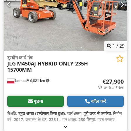
1
/
29
दूरबीन कार्य मंच
JLG
M450AJ HYBRID ONLY-235H
15700MM
€27,900
Łomno
6,021 km
VB कर के अतिरिक्त
पूछना
कॉल करें
स्थिति:
बहुत अच्छा (इस्तेमाल किया हुआ)
, कार्यक्षमता:
पूरी तरह से कार्यरत
, निर्माण
वर्ष:
2017
, संचालन के घंटे:
235 h
, भार क्षमता:
230 किग्रा
, मस्त प्रकार:
दूरबीन
, उठाने की ऊँचाई:
15,700 मिमी
, उठाने की शक्ति:
230 किग्रा/मी
,