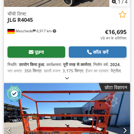
1
/
4
चींची लिफ्ट
JLG
R4045
€16,695
Meschede
6,917 km
VB कर के अतिरिक्त
पूछना
कॉल करें
स्थिति:
उपयोग किया हुआ
, कार्यक्षमता:
पूरी तरह से कार्यरत
, निर्माण वर्ष:
2024
,
भार क्षमता:
350 किग्रा
, खाली वजन:
3,175 किग्रा
, ईंधन का प्रकार:
पेट्रोल
,
कुल लंबाई:
2,710 मिमी
, ड्राइव प्रकार:
Benzin
, निर्माण चौड़ाई:
1,140 मिमी
,
कार्य ऊँचाई:
14,000 मिमी
,
छोटा विज्ञापन