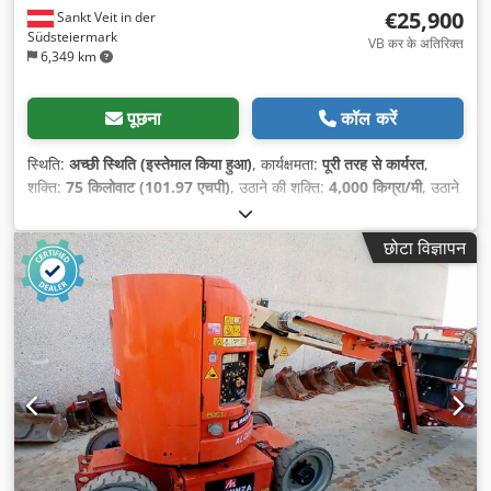
€25,900
Sankt Veit in der
Südsteiermark
VB कर के अतिरिक्त
6,349 km
पूछना
कॉल करें
स्थिति:
अच्छी स्थिति (इस्तेमाल किया हुआ)
, कार्यक्षमता:
पूरी तरह से कार्यरत
,
शक्ति:
75 किलोवाट (101.97 एचपी)
, उठाने की शक्ति:
4,000 किग्रा/मी
, उठाने
की ऊँचाई:
16,700 मिमी
, निर्माण वर्ष:
2008
, संचालन के घंटे:
6,462 h
,
उपकरण:
ऑनबोर्ड कम्प्यूटर, कैबिन, पैलेट कांटे, सभी पहियों की ड्राइव
,
छोटा विज्ञापन