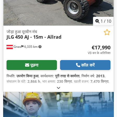
1
/
10
जोड़ा हुआ दूरबीन मंच
JLG
450 AJ - 15m - Allrad
€17,990
Gnas
6,335 km
VB कर के अतिरिक्त
पूछना
कॉल करें
स्थिति:
उपयोग किया हुआ
, कार्यक्षमता:
पूरी तरह से कार्यरत
, निर्माण वर्ष:
2013
,
संचालन के घंटे:
2,866 h
, भार क्षमता:
230 किग्रा
, खाली वजन:
7,470 किग्रा
,
निर्माण ऊँचाई:
2,290 मिमी
, ईंधन का प्रकार:
डीज़ल
, कुल लंबाई:
6,710 मिमी
,
ड्राइव प्रकार:
Diesel
, बाँह की पहुँच:
7,470 मिमी
, निर्माण चौड़ाई:
2,340
मिमी
, कार्य ऊँचाई:
13,720 मिमी
,