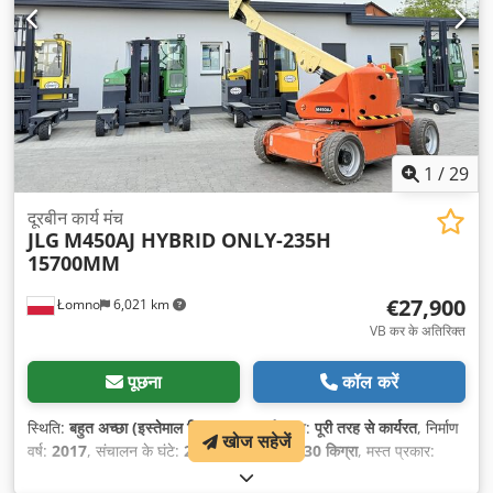
1
/
29
दूरबीन कार्य मंच
JLG
M450AJ HYBRID ONLY-235H
15700MM
€27,900
Łomno
6,021 km
VB कर के अतिरिक्त
पूछना
कॉल करें
स्थिति:
बहुत अच्छा (इस्तेमाल किया हुआ)
, कार्यक्षमता:
पूरी तरह से कार्यरत
, निर्माण
खोज सहेजें
वर्ष:
2017
, संचालन के घंटे:
235 h
, भार क्षमता:
230 किग्रा
, मस्त प्रकार:
दूरबीन
, उठाने की ऊँचाई:
15,700 मिमी
, उठाने की शक्ति:
230 किग्रा/मी
,