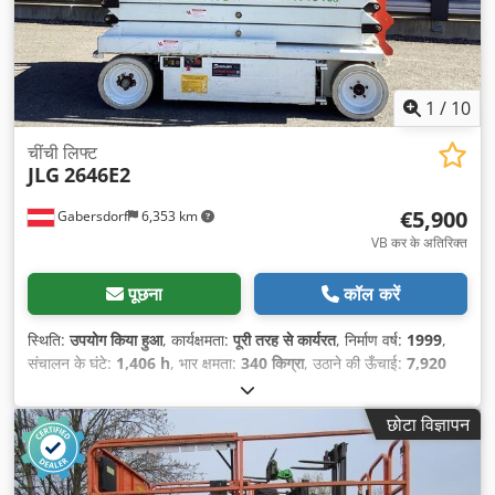
1
/
10
चींची लिफ्ट
JLG
2646E2
€5,900
Gabersdorf
6,353 km
VB कर के अतिरिक्त
पूछना
कॉल करें
स्थिति:
उपयोग किया हुआ
, कार्यक्षमता:
पूरी तरह से कार्यरत
, निर्माण वर्ष:
1999
,
संचालन के घंटे:
1,406 h
, भार क्षमता:
340 किग्रा
, उठाने की ऊँचाई:
7,920
मिमी
, खाली वजन:
2,041 किग्रा
, ईंधन का प्रकार:
विद्युत
, ड्राइव प्रकार:
Elektro
, निर्माण चौड़ाई:
1,170 मिमी
,
छोटा विज्ञापन