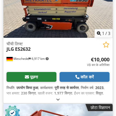
1
/
3
चींची लिफ्ट
JLG
ES2632
€10,000
Meschede
6,917 km
VB कर के अतिरिक्त
पूछना
कॉल करें
स्थिति:
उपयोग किया हुआ
, कार्यक्षमता:
पूरी तरह से कार्यरत
, निर्माण वर्ष:
2023
,
भार क्षमता:
230 किग्रा
, खाली वजन:
1,977 किग्रा
, ईंधन का प्रकार:
विद्युत
,
कुल लंबाई:
2,400 मिमी
, ड्राइव प्रकार:
Elektro
, निर्माण चौड़ाई:
810 मिमी
,
कार्य ऊँचाई:
10,000 मिमी
,
छोटा विज्ञापन