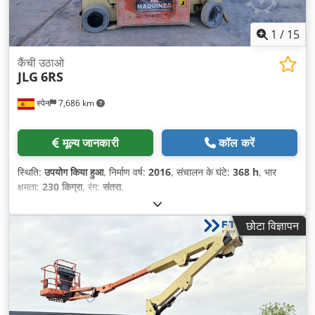
1
/
15
कैंची उठाओ
JLG
6RS
स्पेन
7,686 km
मूल्य जानकारी
कॉल करें
स्थिति:
उपयोग किया हुआ
, निर्माण वर्ष:
2016
, संचालन के घंटे:
368 h
, भार
क्षमता:
230 किग्रा
, रंग:
संतरा
,
छोटा विज्ञापन