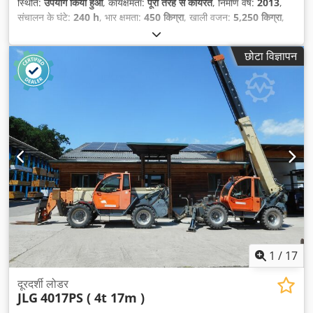
स्थिति:
उपयोग किया हुआ
, कार्यक्षमता:
पूरी तरह से कार्यरत
, निर्माण वर्ष:
2013
,
संचालन के घंटे:
240 h
, भार क्षमता:
450 किग्रा
, खाली वजन:
5,250 किग्रा
,
निर्माण ऊँचाई:
2,000 मिमी
, ईंधन का प्रकार:
विद्युत
, कुल लंबाई:
3,070 मिमी
,
ड्राइव प्रकार:
Elektro
, निर्माण चौड़ाई:
1,750 मिमी
, कार्य ऊँचाई:
10,060
छोटा विज्ञापन
मिमी
,
1
/
17
दूरदर्शी लोडर
JLG
4017PS ( 4t 17m )