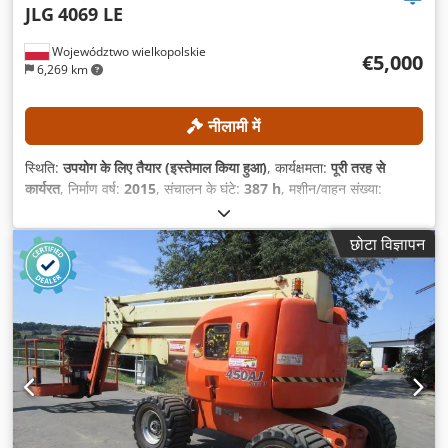
JLG
4069 LE
Województwo wielkopolskie
€5,000
6,269 km
नीलामी में
स्थिति:
उपयोग के लिए तैयार (इस्तेमाल किया हुआ)
, कार्यक्षमता:
पूरी तरह से
कार्यरत
, निर्माण वर्ष:
2015
, संचालन के घंटे:
387 h
, मशीन/वाहन संख्या:
0200245029
, कार्य ऊँचाई:
14,000 मिमी
,
छोटा विज्ञापन