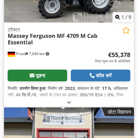
1
/
9
ट्रैक्टर
Massey Ferguson
MF 4709 M Cab
Essential
€55,378
Prüm
7,040 km
स्थिर मूल्य कर के अतिरिक्त
पूछना
कॉल करें
स्थिति:
उपयोग किया हुआ
, निर्माण वर्ष:
2023
, संचालन के घंटे:
17 h
, अधिकतम
गति:
40 कि.मी./घं.
, सामने के टायर का आकार:
380/70 R24 | 0%
, रियर
टायर का आकार:
480/70 R34 | 0%
, टायर का आकार:
480/70 R34
,
छोटा विज्ञापन