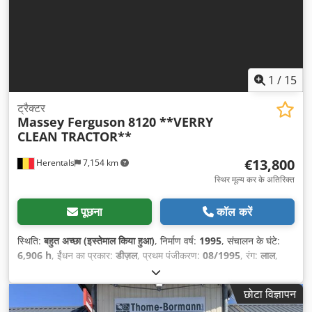
1
/
15
ट्रैक्टर
Massey Ferguson
8120 **VERRY
CLEAN TRACTOR**
€13,800
Herentals
7,154 km
स्थिर मूल्य कर के अतिरिक्त
पूछना
कॉल करें
स्थिति:
बहुत अच्छा (इस्तेमाल किया हुआ)
, निर्माण वर्ष:
1995
, संचालन के घंटे:
6,906 h
, ईंधन का प्रकार:
डीज़ल
, प्रथम पंजीकरण:
08/1995
, रंग:
लाल
,
उपकरण:
एयर कंडीशनिंग
,
छोटा विज्ञापन