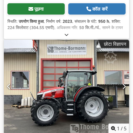
पूछना
कॉल करें
स्थिति:
उपयोग किया हुआ
, निर्माण वर्ष:
2023
, संचालन के घंटे:
950 h
, शक्ति:
224 किलोवाट (304.55 एचपी)
, अधिकतम गति:
50 कि.मी./घं.
, सामने के टायर
का आकार:
600/70 R30 | 0%
, रियर टायर का आकार:
710/70 R42 |
0%
, टायर का आकार:
710/70 R42
, बिस्तरों की संख्या:
43
,
छोटा विज्ञापन
1
/
5