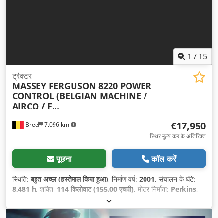
1
/
15
ट्रैक्टर
MASSEY FERGUSON
8220 POWER
CONTROL (BELGIAN MACHINE /
AIRCO / F...
€17,950
Bree
7,096 km
स्थिर मूल्य कर के अतिरिक्त
पूछना
कॉल करें
स्थिति:
बहुत अच्छा (इस्तेमाल किया हुआ)
, निर्माण वर्ष:
2001
, संचालन के घंटे:
8,481 h
, शक्ति:
114 किलोवाट (155.00 एचपी)
, मोटर निर्माता:
Perkins
,
ईंधन का प्रकार:
डीज़ल
, प्रथम पंजीकरण:
05/2001
, रंग:
अन्य
, उपकरण:
एयर
कंडीशनिंग
,