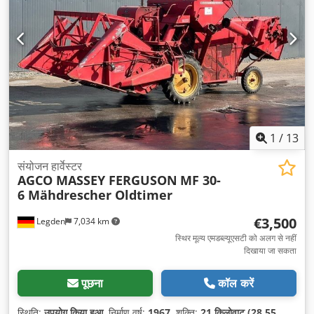
1
/
13
संयोजन हार्वेस्टर
AGCO MASSEY FERGUSON
MF 30-
6 Mähdrescher Oldtimer
€3,500
Legden
7,034 km
स्थिर मूल्य एमडब्ल्यूएसटी को अलग से नहीं
दिखाया जा सकता
पूछना
कॉल करें
स्थिति:
उपयोग किया हुआ
, निर्माण वर्ष:
1967
, शक्ति:
21 किलोवाट (28.55