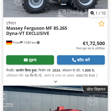
1
/
10
ट्रैक्टर
Massey Ferguson
MF 8S.265
Dyna-VT EXCLUSIVE
€1,72,500
Prüm
7,040 km
स्थिर मूल्य कर के अतिरिक्त
पूछना
कॉल करें
स्थिति:
उपयोग किया हुआ
, निर्माण वर्ष:
2024
, संचालन के घंटे:
1,800 h
,
अधिकतम गति:
50 कि.मी./घं.
, सामने के टायर का आकार:
600/70 R30 |
0%
, रियर टायर का आकार:
710/70 R42 | 0%
, टायर का आकार:
710/70
R42
, बिस्तरों की संख्या:
43
,
छोटा विज्ञापन