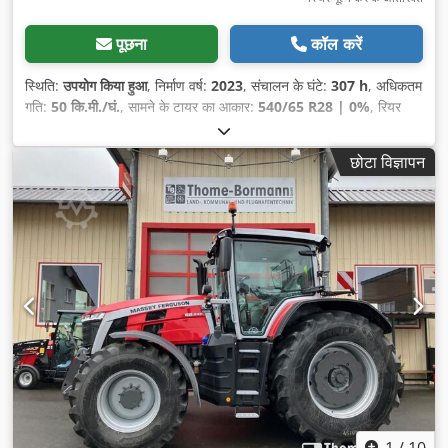
पूछना
कॉल करें
स्थिति:
उपयोग किया हुआ
, निर्माण वर्ष:
2023
, संचालन के घंटे:
307 h
, अधिकतम
गति:
50 कि.मी./घं.
, सामने के टायर का आकार:
540/65 R28 | 0%
, रियर
टायर का आकार:
650/65 R38 | 0%
, टायर का आकार:
650/65 R38
,
बिस्तरों की संख्या:
35
,
छोटा विज्ञापन
1
/
10