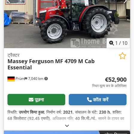
1
/
10
ट्रैक्टर
Massey Ferguson
MF 4709 M Cab
Essential
€52,900
Prüm
7,040 km
स्थिर मूल्य कर के अतिरिक्त
पूछना
कॉल करें
स्थिति:
उपयोग किया हुआ
, निर्माण वर्ष:
2021
, संचालन के घंटे:
230 h
, शक्ति:
68 किलोवाट (92.45 एचपी)
, अधिकतम गति:
40 कि.मी./घं.
, सामने के टायर का
आकार:
380/70 R24 | 0%
, रियर टायर का आकार:
480/70 R34 | 0%
,
टायर का आकार:
480/70 R34
,