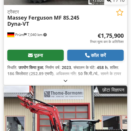
ट्रैक्टर
Massey Ferguson
MF 8S.245
Dyna-VT
€1,75,900
Prüm
7,040 km
स्थिर मूल्य कर के अतिरिक्त
पूछना
कॉल करें
स्थिति:
उपयोग किया हुआ
, निर्माण वर्ष:
2023
, संचालन के घंटे:
458 h
, शक्ति:
186 किलोवाट (252.89 एचपी)
, अधिकतम गति:
50 कि.मी./घं.
, सामने के टायर
का आकार:
600/70 R30 | 0%
, रियर टायर का आकार:
710/70 R42 |
0%
, टायर का आकार:
710/70 R42
, बिस्तरों की संख्या:
43
,
छोटा विज्ञापन