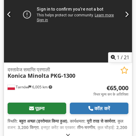
1
/
21
दस्तावेज समाप्ति प्रणाली
Konica Minolta
PKG-1300
€65,000
Tarnów
6,005 km
स्थिर मूल्य कर के अतिरिक्त
पूछना
कॉल करें
स्थिति:
बहुत अच्छा (इस्तेमाल किया हुआ)
, कार्यक्षमता:
पूरी तरह से कार्यरत
, कुल
वजन:
3,200 किग्रा
, इनपुट करेंट का प्रकार:
तीन-चरणीय
, कुल चौड़ाई:
2,200
मिमी
, कुल लंबाई:
6,000 मिमी
, कुल ऊँचाई:
1,600 मिमी
, इनपुट वोल्टेज:
400