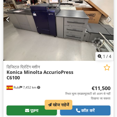
1
/
4
डिजिटल प्रिंटिंग मशीन
Konica Minolta
AccurioPress
C6100
€11,500
Rubí
7,452 km
स्थिर मूल्य एमडब्ल्यूएसटी को अलग से नहीं
दिखाया जा सकता
खोज सहेजें
पूछना
कॉल करें