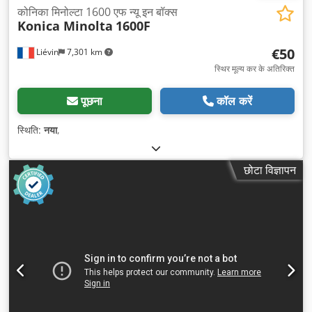
कोनिका मिनोल्टा 1600 एफ न्यू इन बॉक्स
Konica Minolta
1600F
€50
Liévin
7,301 km
स्थिर मूल्य कर के अतिरिक्त
पूछना
कॉल करें
स्थिति:
नया
,
छोटा विज्ञापन