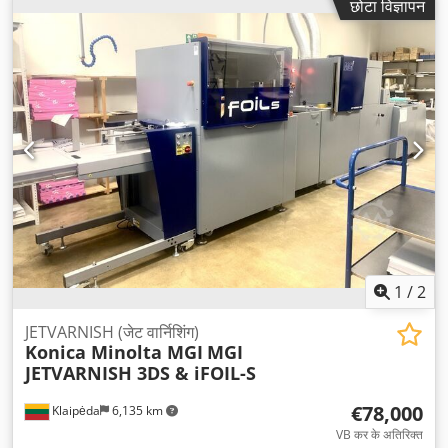
छोटा विज्ञापन
1
/
2
JETVARNISH (जेट वार्निशिंग)
Konica Minolta MGI
MGI
JETVARNISH 3DS & iFOIL-S
€78,000
Klaipėda
6,135 km
VB कर के अतिरिक्त