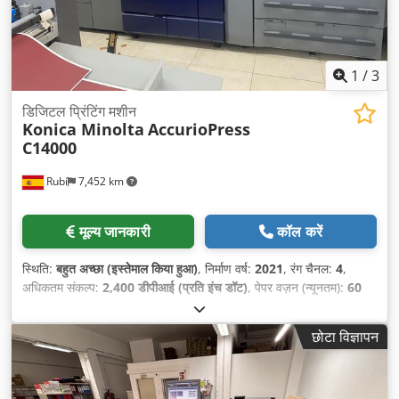
1
/
3
डिजिटल प्रिंटिंग मशीन
Konica Minolta
AccurioPress
C14000
Rubí
7,452 km
मूल्य जानकारी
कॉल करें
स्थिति:
बहुत अच्छा (इस्तेमाल किया हुआ)
, निर्माण वर्ष:
2021
, रंग चैनल:
4
,
अधिकतम संकल्प:
2,400 डीपीआई (प्रति इंच डॉट)
, पेपर वज़न (न्यूनतम):
60
ग्राम/मी²
, अधिकतम पेपर वजन:
450 ग्राम/मी²
, अधिकतम कागज की चौड़ाई:
330 मिमी
, कागज की अधिकतम ऊँचाई:
1,200 मिमी
, फीडिंग ट्रे की संख्या:
3
,
छोटा विज्ञापन
उपकरण:
ऑटो डुप्लेक्स
,