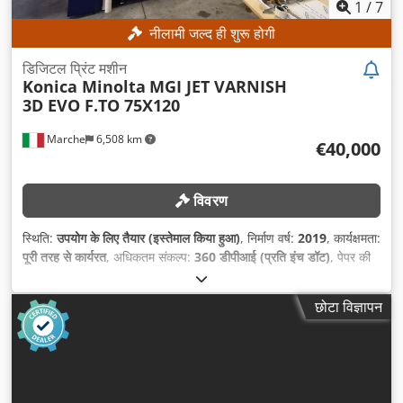
1
/
7
नीलामी जल्द ही शुरू होगी
डिजिटल प्रिंट मशीन
Konica Minolta
MGI JET VARNISH
3D EVO F.TO 75X120
Marche
6,508 km
€40,000
विवरण
स्थिति:
उपयोग के लिए तैयार (इस्तेमाल किया हुआ)
, निर्माण वर्ष:
2019
, कार्यक्षमता:
पूरी तरह से कार्यरत
, अधिकतम संकल्प:
360 डीपीआई (प्रति इंच डॉट)
, पेपर की
चौड़ाई (न्यूनतम):
290 मिमी
, अधिकतम कागज की चौड़ाई:
750 मिमी
, कागज़ की
ऊँचाई (न्यूनतम):
360 मिमी
, कागज की अधिकतम ऊँचाई:
1,200 मिमी
,
छोटा विज्ञापन