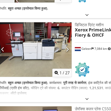
्थिति:
बहुत अच्छा (इस्तेमाल किया हुआ)
,
डिजिटल प्रिंट मशीन
Xerox
PrimeLink
Fiery & OHCF
Geleen
7,084 km
1
/
27
्थिति:
बहुत अच्छा (इस्तेमाल किया हुआ)
, कार्यक्षमता:
पूरी तरह से कार्यरत
, इंक कार्ट्रिज की स
ीपीआई (प्रति इंच डॉट)
, फीडिंग ट्रे की संख्या:
6
, काउंटर रीडिंग (काला):
1,21,531
, काउं
उपकरण:
ऑटो डुप्लेक्स
,
ज़ेरॉक्स कलर प्रेस C550