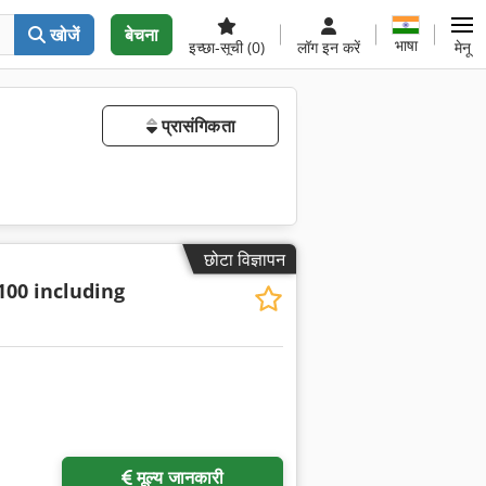
खोजें
बेचना
भाषा
इच्छा-सूची
(0)
लॉग इन करें
मेनू
प्रासंगिकता
छोटा विज्ञापन
100 including
मूल्य जानकारी