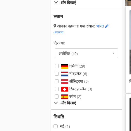
और दिखाएं
स्थान
आपका पहचाना गया स्थान:
भारत
(बदलना)
त्रिज्या:
असीमित
(49)
जर्मनी
(29)
नीदरलैंड
(6)
ऑस्ट्रिया
स
(5)
स्विट्ज़रलैंड
(3)
स्पेन
(2)
और दिखाएं
स्थिति
नई
(1)