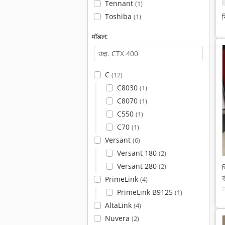
Tennant
(1)
Toshiba
स
(1)
मॉडल:
C
(12)
C8030
(1)
C8070
(1)
C550
(1)
C70
(1)
Versant
(6)
Versant 180
(2)
Versant 280
(2)
स
ड
PrimeLink
(4)
PrimeLink B9125
(1)
AltaLink
(4)
Nuvera
(2)