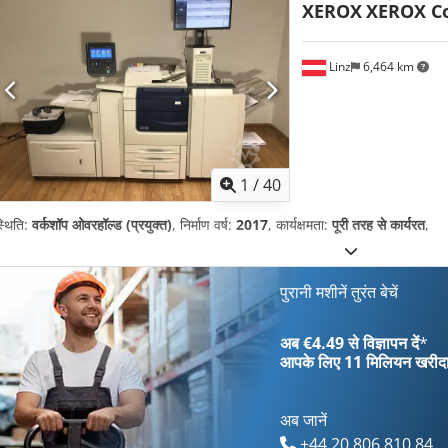
XEROX
XEROX Co
Linz
6,464 km
1
/
40
्थिति:
वर्कशॉप ओवरहॉल्ड (प्रयुक्त)
, निर्माण वर्ष:
2017
, कार्यक्षमता:
पूरी तरह से कार्यरत
,
पुरानी मशीनें तुरंत बेचें
अब €4.49 से विज्ञापन दें
*
आपके लिए
11 मिलियन खरीद
अब जानें
+44 20 806 810 84