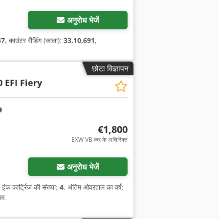
अनुरोध भेजें
47
, काउंटर रीडिंग (काला):
33,10,691
,
छोटा विज्ञापन
 EFI Fiery
€1,800
EXW VB कर के अतिरिक्त
अनुरोध भेजें
, इंक कार्ट्रिज की संख्या:
4
, अंतिम ओवरहाल का वर्ष:
़ा
,