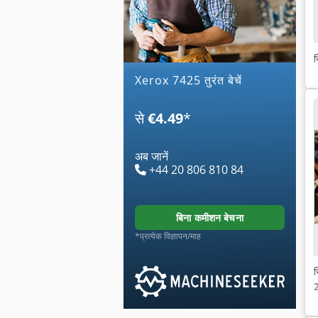
स
xerox 7425 तुरंत बेचें
से
€4.49
*
अब जानें
+44 20 806 810 84
बिना कमीशन बेचना
*प्रत्येक विज्ञापन/माह
स