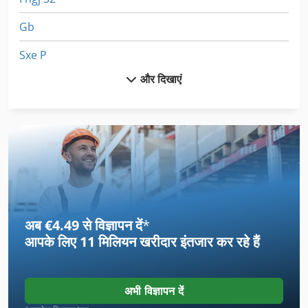
Gb
Sxe P
और दिखाएं
अनुदैर्ध्य और अनुप्रस्थ की कृपा ३०२२
उपकरण
उपकरण और कटर चक्की
उपकरण और सहायक उपकरण के साथ लकड़ी खराद
उपकरण परिवर्तक के साथ सीएनसी मिलिंग मशीन
अब €4.49 से विज्ञापन दें
*
छत मशीन
आपके लिए
11 मिलियन खरीदार
इंतजार कर रहे हैं
छिद्रण उपकरण
छोटे गेंडा 3
अभी विज्ञापन दें