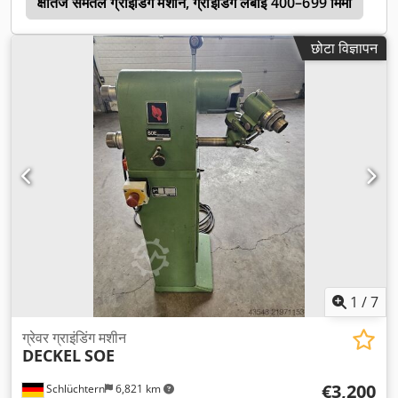
र
क्षैतिज समतल ग्राइंडिंग मशीन, ग्राइंडिंग लंबाई 400–699 मिमी
6
छोटा विज्ञापन
1
/
7
ग्रेवर ग्राइंडिंग मशीन
DECKEL
SOE
€3,200
Schlüchtern
6,821 km