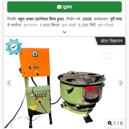
पूछना
स्थिति:
बहुत अच्छा (इस्तेमाल किया हुआ)
, निर्माण वर्ष:
2008
, कार्यक्षमता:
पूरी तरह
से कार्यरत
, कुल वजन:
1,000 किग्रा
, कुल लंबाई:
3,200 मिमी
, कुल चौड़ाई:
600 मिमी
, इनपुट वोल्टेज:
400 V
, आंतरिक चौड़ाई:
580 मिमी
, उपकरण:
घूर्णन
गति अनंत रूप से परिवर्तनीय
,
छोटा विज्ञापन
1
/
8