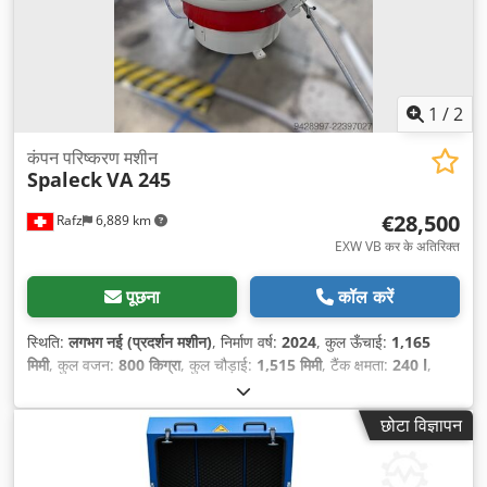
1
/
2
कंपन परिष्करण मशीन
Spaleck
VA 245
€28,500
Rafz
6,889 km
EXW VB कर के अतिरिक्त
पूछना
कॉल करें
स्थिति:
लगभग नई (प्रदर्शन मशीन)
, निर्माण वर्ष:
2024
, कुल ऊँचाई:
1,165
मिमी
, कुल वजन:
800 किग्रा
, कुल चौड़ाई:
1,515 मिमी
, टैंक क्षमता:
240 l
,
इनपुट वोल्टेज:
400 V
,
छोटा विज्ञापन