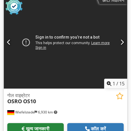
छोटा विज्ञापन
1
/
15
गोल वाइब्रेटर
OSRO
OS10
Wiefelstede
6,930 km
मूल्य जानकारी
कॉल करें