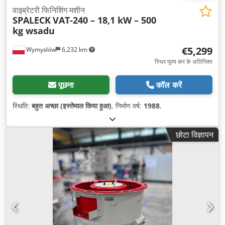
वाइब्रेटरी फिनिशिंग मशीन
SPALECK
VAT-240 – 18,1 kW – 500
kg wsadu
€5,299
Wymysłów
6,232 km
स्थिर मूल्य कर के अतिरिक्त
पूछना
कॉल करें
स्थिति:
बहुत अच्छा (इस्तेमाल किया हुआ)
, निर्माण वर्ष:
1988
,
छोटा विज्ञापन