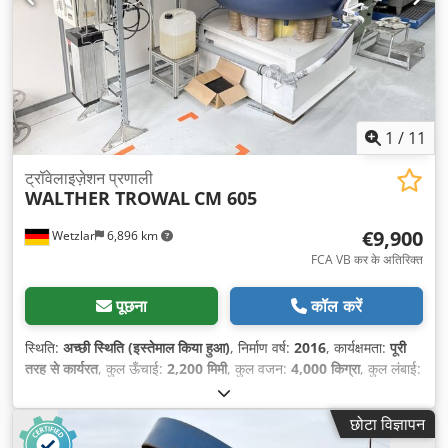
1
/
11
ट्रॉवेलाइज़ेशन प्रणाली
WALTHER TROWAL
CM 605
€9,900
Wetzlar
6,896 km
FCA VB कर के अतिरिक्त
पूछना
कॉल करें
स्थिति:
अच्छी स्थिति (इस्तेमाल किया हुआ)
, निर्माण वर्ष:
2016
, कार्यक्षमता:
पूरी
तरह से कार्यरत
, कुल ऊँचाई:
2,200 मिमी
, कुल वजन:
4,000 किग्रा
, कुल लंबाई:
2,500 मिमी
, कुल चौड़ाई:
2,000 मिमी
, इनपुट वोल्टेज:
400 V
, इनपुट आवृत्ति:
50 Hz
, इनपुट करंट:
9 A
, कंट्रोलर मॉडल:
121-01396
,
छोटा विज्ञापन