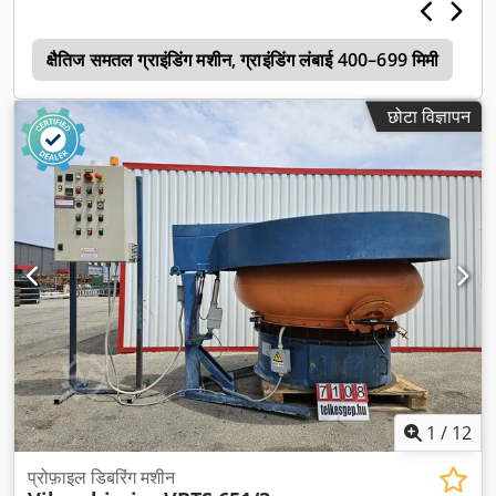
ब
क्षैतिज समतल ग्राइंडिंग मशीन, ग्राइंडिंग लंबाई 400–699 मिमी
6
छोटा विज्ञापन
1
/
12
प्रोफ़ाइल डिबरिंग मशीन