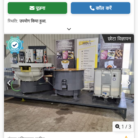
पूछना
कॉल करें
स्थिति:
उपयोग किया हुआ
,
छोटा विज्ञापन
1
/
3