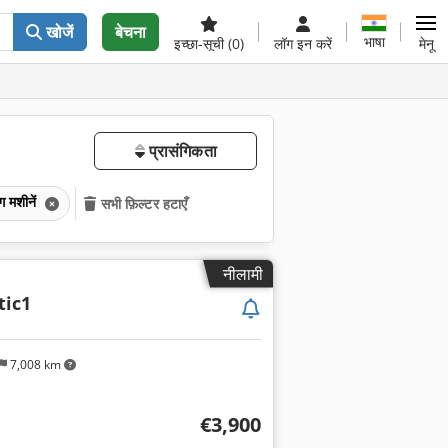
खोजें
बेचना
भाषा
इच्छा-सूची
(0)
लॉग इन करें
मेनू
प्रासंगिकता
ग मशीनें
सभी फ़िल्टर हटाएँ
नीलामी
ic1
7,008 km
€3,900