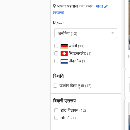
आपका पहचाना गया स्थान:
भारत
(बदलना)
त्रिज्या:
असीमित
(13)
जर्मनी
(11)
स्विट्ज़रलैंड
(1)
स
नीदरलैंड
(1)
स्थिति
उपयोग किया हुआ
(13)
निक उपकरण मोटरसाइकिल
जुताई उपकरण
पायदानिंग उपकरण
बिक्री प्रारूप
छोटे विज्ञापन
(12)
नीलामी
(1)