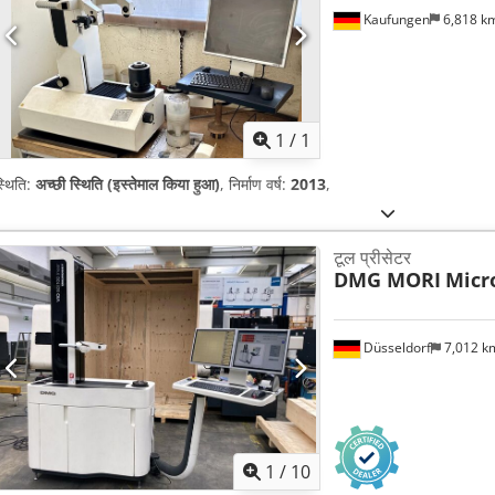
Kaufungen
6,818 k
अधिक चित्रों क
1
/
1
्थिति:
अच्छी स्थिति (इस्तेमाल किया हुआ)
, निर्माण वर्ष:
2013
,
टूल प्रीसेटर
DMG MORI
Micr
Düsseldorf
7,012 
1
/
10