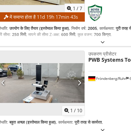
1
/
7
में समाप्त होता है
11
d
19
h
17
min
42
s
्थिति:
उपयोग के लिए तैयार (इस्तेमाल किया हुआ)
, निर्माण वर्ष:
2005
, कार्यक्षमता:
पूरी तरह स
ी सीमा:
250 मिमी
, मापने की सीमा Z-अक्ष:
600 मिमी
, कुल वजन:
700 किग्रा
,
उपकरण प्रीसेटर
PWB Systems
To
Fröndenberg/Ruhr
6
1
/
10
्थिति:
बहुत अच्छा (इस्तेमाल किया हुआ)
, कार्यक्षमता:
पूरी तरह से कार्यरत
,