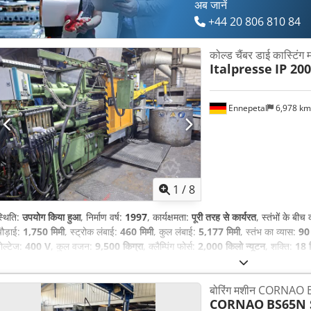
अब जानें
+44 20 806 810 84
कोल्ड चैंबर डाई कास्टिंग
Italpresse
IP 200
Ennepetal
6,978 k
1
/
8
्थिति:
उपयोग किया हुआ
, निर्माण वर्ष:
1997
, कार्यक्षमता:
पूरी तरह से कार्यरत
, स्तंभों के बीच 
ौड़ाई:
1,750 मिमी
, स्ट्रोक लंबाई:
460 मिमी
, कुल लंबाई:
5,177 मिमी
, स्तंभ का व्यास:
90 
ोल्टेज:
400 V
, कुल वजन:
9,500 किग्रा
, क्लैम्पिंग फोर्स:
2,000 किलो न्यूटन
, शक्ति:
18 
उपकरण:
प्रलेखन / मैन्युअल
,
बोरिंग मशीन CORNAO
CORNAO
BS65N 