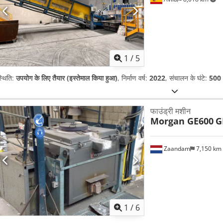
1
/
5
्थिति:
उपयोग के लिए तैयार (इस्तेमाल किया हुआ)
, निर्माण वर्ष:
2022
, संचालन के घंटे:
500
फाउंड्री मशीन
Morgan GE600
G
Zaandam
7,150 km
1
/
6