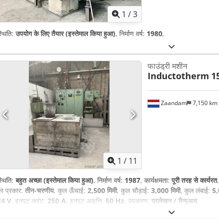
1
/
3
्थिति:
उपयोग के लिए तैयार (इस्तेमाल किया हुआ)
, निर्माण वर्ष:
1980
,
फाउंड्री मशीन
Inductotherm
1
Zaandam
7,150 km
1
/
11
्थिति:
बहुत अच्छा (इस्तेमाल किया हुआ)
, निर्माण वर्ष:
1987
, कार्यक्षमता:
पूरी तरह से कार्यरत
ा प्रकार:
तीन-चरणीय
, कुल ऊँचाई:
2,500 मिमी
, कुल चौड़ाई:
3,000 मिमी
, कुल लंबाई:
5,
24 V
, इनपुट करंट:
250 A
, इनपुट आवृत्ति:
50 Hz
, उपकरण:
प्रलेखन / मैन्युअल
,