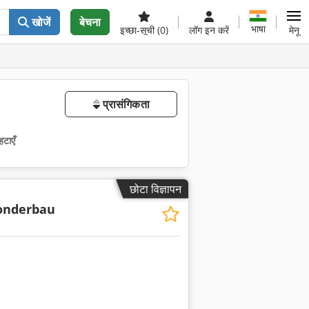
खोजें
बेचना
भाषा
इच्छा-सूची
(0)
लॉग इन करें
मेनू
प्रासंगिकता
हटाएँ
छोटा विज्ञापन
onderbau