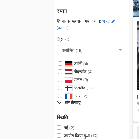
स्थान
आपका पहचाना गया स्थान:
भारत
(बदलना)
त्रिज्या:
असीमित
(19)
जर्मनी
(4)
नीदरलैंड
(4)
पोलैंड
(3)
फ़िनलैंड
(2)
फ़्रांस
(2)
स
और दिखाएं
च
व
स्थिति
नई
(2)
उपयोग किया हुआ
(17)