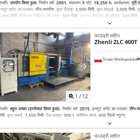
्थिति:
उपयोग किया हुआ
, निर्माण वर्ष:
2001
, संचालन के घंटे:
18,250 h
, कार्यक्षमता:
पूरी 
नपुट करेंट का प्रकार:
तीन-चरणीय
, कुल ऊँचाई:
2,000 मिमी
, कुल चौड़ाई:
3,000 मिमी
, क
,000 मिमी
, नियंत्रण कैबिनेट की लंबाई:
800 मिमी
, कंट्रोल कैबिनेट की चौड़ाई:
600 मिमी
,
ोल्टेज:
220 V
, इनपुट करंट:
30 A
, इनपुट आवृत्ति:
50 Hz
, कुल वजन:
2,500 किग्रा
, 
फाउंड्री मशीन
Zhenli
ZLC 400T
Środa Wielkopolska
1
/
12
्थिति:
बहुत अच्छा (इस्तेमाल किया हुआ)
, निर्माण वर्ष:
2015
, इनपुट करेंट का प्रकार:
तीन-च
िमी
, कुल लंबाई:
7,500 मिमी
, टैंक क्षमता:
900 l
, क्लैम्पिंग फोर्स:
400 किलो न्यूटन
,
फाउंड्री मशीन