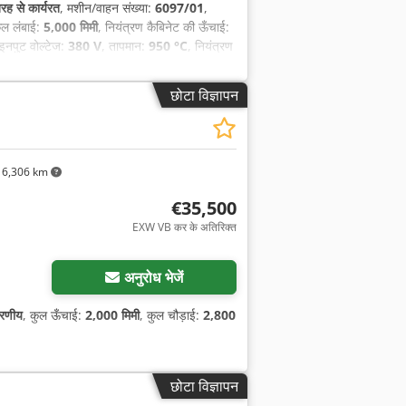
तरह से कार्यरत
, मशीन/वाहन संख्या:
6097/01
,
ुल लंबाई:
5,000 मिमी
, नियंत्रण कैबिनेट की ऊँचाई:
 इनपुट वोल्टेज:
380 V
, तापमान:
950 °C
, नियंत्रण
उपकरण:
प्रलेखन / मैन्युअल
,
छोटा विज्ञापन
6,306 km
€35,500
EXW VB कर के अतिरिक्त
अनुरोध भेजें
रणीय
, कुल ऊँचाई:
2,000 मिमी
, कुल चौड़ाई:
2,800
छोटा विज्ञापन