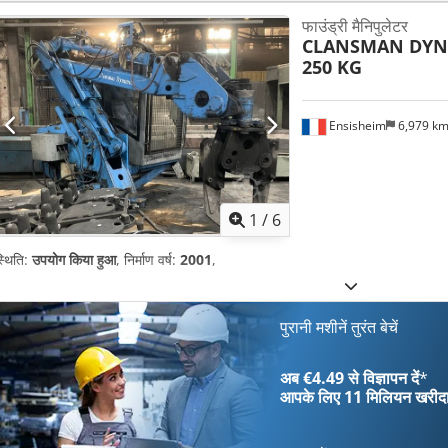
फाउंड्री मैनिपुलेटर
CLANSMAN DYN
250 KG
Ensisheim
6,979 k
1
/
6
्थिति:
उपयोग किया हुआ
, निर्माण वर्ष:
2001
,
पुरानी मशीनें तुरंत बेचें
अब €4.49 से विज्ञापन दें
*
आपके लिए
11 मिलियन खरीद