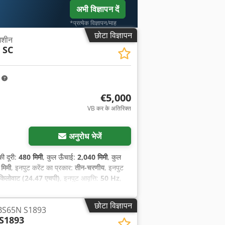
अभी विज्ञापन दें
*प्रत्येक विज्ञापन/माह
छोटा विज्ञापन
 मशीन
 SC
m
€5,000
VB कर के अतिरिक्त
अनुरोध भेजें
की दूरी:
480 मिमी
, कुल ऊँचाई:
2,040 मिमी
, कुल
मिमी
, इनपुट करेंट का प्रकार:
तीन-चरणीय
, इनपुट
किलोवाट (24.47 एचपी)
, इनपुट आवृत्ति:
50 Hz
,
छोटा विज्ञापन
 BS65N S1893
S1893