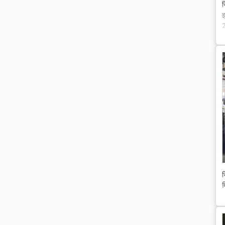
स
इ
2
व
स
म